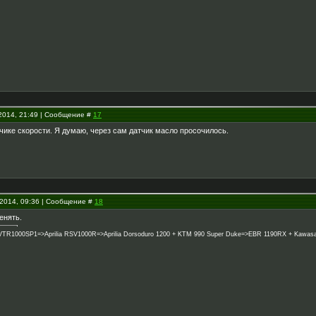
.2014, 21:49 | Сообщение #
17
чике скорости. Я думаю, через сам датчик масло просочилось.
.2014, 09:36 | Сообщение #
18
енять.
1000SP1=>Aprilia RSV1000R=>Aprilia Dorsoduro 1200 + KTM 990 Super Duke=>EBR 1190RX + Kawasaki