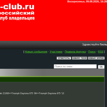
Воскресенье, 09.08.2026, 16:26
Здравствуйте
Гость
[
Новые сообщения
·
Участники
·
Правила форума
·
Поиск
·
RSS
]
 Z1000=>Triumph Daytona 675 '06=>Triumph Daytona 675 '13