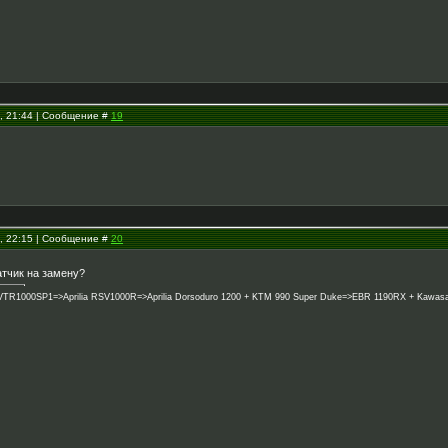
4, 21:44 | Сообщение #
19
4, 22:15 | Сообщение #
20
атчик на замену?
1000SP1=>Aprilia RSV1000R=>Aprilia Dorsoduro 1200 + KTM 990 Super Duke=>EBR 1190RX + Kawasaki