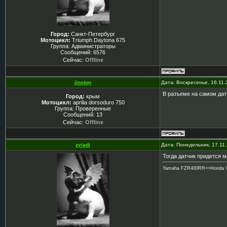
Город:
Санкт-Петербург
Мотоцикл:
Triumph Daytona 675
Группа: Администраторы
Сообщений:
6576
Сейчас:
Offline
jinston
Дата: Воскресенье, 16.11
В разъеме на самом дат
Город:
крым
Мотоцикл:
aprilia dorsoduro 750
Группа: Проверенные
Сообщений:
13
Сейчас:
Offline
zviadi
Дата: Понедельник, 17.11
Тогда датчик придется м
Yamaha FZR400RR=>Honda VTR