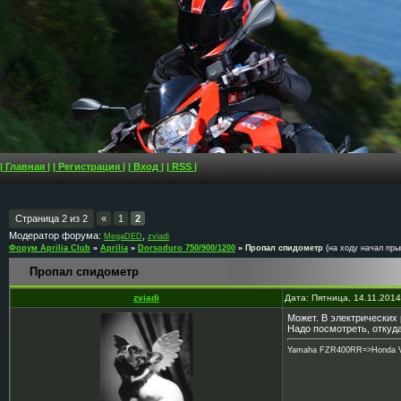
| Главная |
| Регистрация |
| Вход |
| RSS |
Страница
2
из
2
«
1
2
Модератор форума:
,
MegaDED
zviadi
Форум Aprilia Club
»
Aprilia
»
Dorsoduro 750/900/1200
»
Пропал спидометр
(на ходу начал пры
Пропал спидометр
zviadi
Дата: Пятница, 14.11.201
Может. В электрических
Надо посмотреть, откуда
Yamaha FZR400RR=>Honda VTR