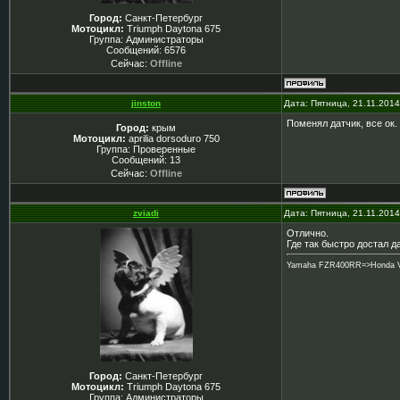
Город:
Санкт-Петербург
Мотоцикл:
Triumph Daytona 675
Группа: Администраторы
Сообщений:
6576
Сейчас:
Offline
jinston
Дата: Пятница, 21.11.201
Поменял датчик, все ок.
Город:
крым
Мотоцикл:
aprilia dorsoduro 750
Группа: Проверенные
Сообщений:
13
Сейчас:
Offline
zviadi
Дата: Пятница, 21.11.201
Отлично.
Где так быстро достал д
Yamaha FZR400RR=>Honda VTR
Город:
Санкт-Петербург
Мотоцикл:
Triumph Daytona 675
Группа: Администраторы