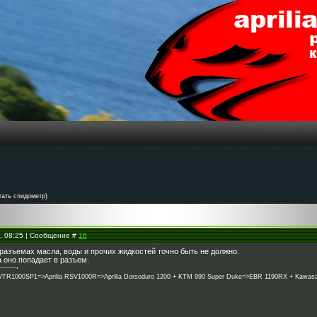
гать спидометр)
4, 08:25 | Сообщение #
16
 разъемах масла, воды и прочих жидкостей точно быть не должно.
 оно попадает в разъем.
1000SP1=>Aprilia RSV1000R=>Aprilia Dorsoduro 1200 + KTM 990 Super Duke=>EBR 1190RX + Kawasaki