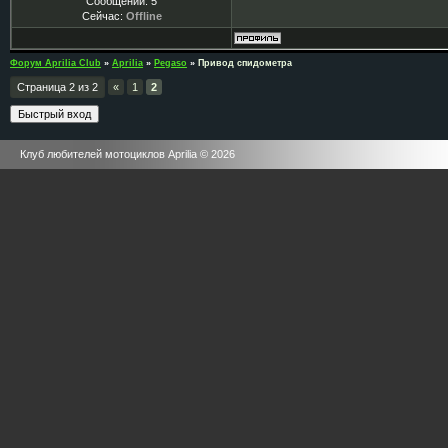
Сообщений:
5
Сейчас:
Offline
Форум Aprilia Club
»
Aprilia
»
Pegaso
»
Привод спидометра
Страница
2
из
2
«
1
2
Клуб любителей мотоциклов Aprilia © 2026