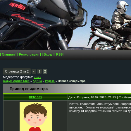
| Главная |
| Регистрация |
| Вход |
| RSS |
Страница
2
из
2
«
1
2
Модератор форума:
zviadi
Форум Aprilia Club
»
Aprilia
»
Pegaso
»
Привод спидометра
Привод спидометра
DEN1985
Дата: Вторник, 18.07.2023, 21:25 | Сообщ
Вот ты красавчик. Значит умеешь хорош
высыхают (моты не молодые), лопаются и
камеру от садовой тачки на гермет, на д