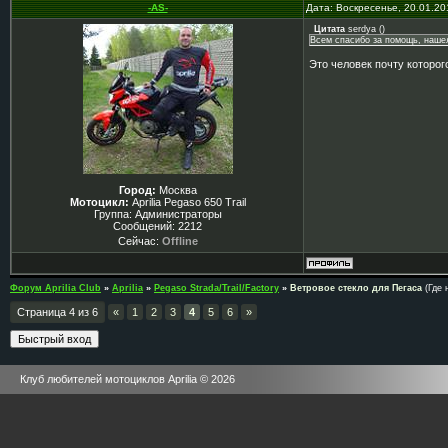
-AS-
Дата: Воскресенье, 20.01.20
Цитата
serdya
(
)
Всем спасибо за помощь, нашел 
Это человек почту которог
Город:
Москва
Мотоцикл:
Aprilia Pegaso 650 Trail
Группа: Администраторы
Сообщений:
2212
Сейчас:
Offline
Форум Aprilia Club
»
Aprilia
»
Pegaso Strada/Trail/Factory
»
Ветровое стекло для Пегаса
(Где 
Страница
4
из
6
«
1
2
3
4
5
6
»
Клуб любителей мотоциклов Aprilia © 2026