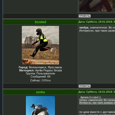
Котофей
Дата: Суббота, 19.01.2019, 
serdya
, симпатичное. Во с
Интересно, при таких раз
Город:
Волоколамск, Ярославль
Мотоцикл:
Aprilia Pegaso Strada
Группа: Пользователи
Сообщений:
69
Сейчас:
Offline
serdya
Дата: Суббота, 19.01.2019, 
Цитата
Котофей
(
)
serdya, симпатичное. Во скольк
Интересно, при таких размере 
по цене вместе с доставко