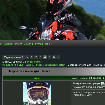
| Главная |
| Регистрация |
| Вход |
| RSS |
Страница
4
из
6
«
1
2
3
4
5
6
»
Модератор форума:
,
zviadi
Prizrak
Форум Aprilia Club
»
Aprilia
»
Pegaso Strada/Trail/Factory
»
Ветровое стекло для Пегаса
(Где 
Ветровое стекло для Пегаса
kreon
Дата: Четверг, 08.11.2018, 
Завтра оно мне придет
Думаю что реально заказат
- Kawasaki Versys 650 2007 ( na
- Aprilia Shiver 2008