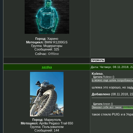
Город:
Харино
Мотоцикл:
BMW R1200GS
Группа: Модераторы
Сообщений:
325
Сейчас:
Offline
serdya
Дата: Четверг, 08.11.2018, 
Koleso
,
Цитата
Koleso
(
)
а можно еще шлем попробовать 
шлема это хорошо, но заду
Добавлено
(08.11.2018, 22
----------------------------------
Цитата
kreon
(
)
Заказал себе вот такое:
http://
такое стекло PUIG и в Укра
Город:
Мариуполь
Мотоцикл:
Aprilia Pegaso Trail 650
Группа: Пользователи
Сообщений:
144