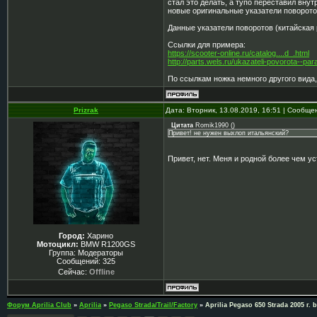
стал это делать, а тупо переставил вну
новые оригинальные указатели поворото
Данные указатели поворотов (китайская 
Ссылки для примера:
https://scooter-online.ru/catalog....d_.html
http://parts.wels.ru/ukazateli-povorota--par
По ссылкам ножка немного другого вида,
Prizrak
Дата: Вторник, 13.08.2019, 16:51 | Сообщ
Цитата
Romik1990
(
)
Привет! не нужен выхлоп итальянский?
Привет, нет. Меня и родной более чем ус
Город:
Харино
Мотоцикл:
BMW R1200GS
Группа: Модераторы
Сообщений:
325
Сейчас:
Offline
Форум Aprilia Club
»
Aprilia
»
Pegaso Strada/Trail/Factory
»
Aprilia Pegaso 650 Strada 2005 г. b