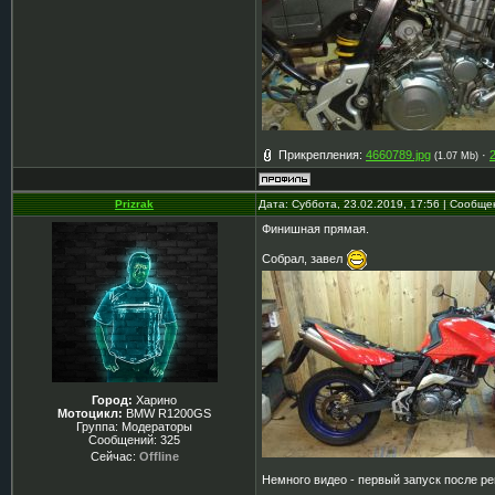
Прикрепления:
4660789.jpg
·
(1.07 Mb)
Prizrak
Дата: Суббота, 23.02.2019, 17:56 | Сообщ
Финишная прямая.
Собрал, завел
Город:
Харино
Мотоцикл:
BMW R1200GS
Группа: Модераторы
Сообщений:
325
Сейчас:
Offline
Немного видео - первый запуск после ре