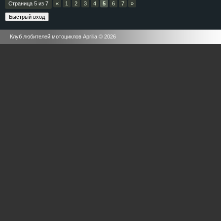
Страница
5
из
7
«
1
2
3
4
5
6
7
»
Клуб любителей мотоциклов Aprilia © 2026