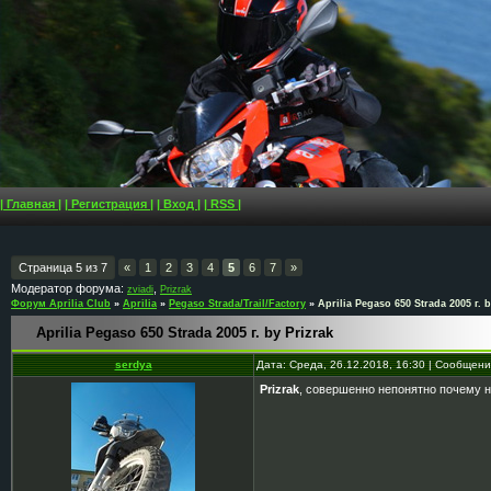
| Главная |
| Регистрация |
| Вход |
| RSS |
Страница
5
из
7
«
1
2
3
4
5
6
7
»
Модератор форума:
,
zviadi
Prizrak
Форум Aprilia Club
»
Aprilia
»
Pegaso Strada/Trail/Factory
»
Aprilia Pegaso 650 Strada 2005 г. b
Aprilia Pegaso 650 Strada 2005 г. by Prizrak
serdya
Дата: Среда, 26.12.2018, 16:30 | Сообщен
Prizrak
, совершенно непонятно почему 