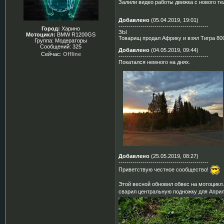
Залили видео работы движка с нового тел
Добавлено
(05.04.2019, 19:01)
---------------------------------------------
Город:
Харино
ЗЫ
Мотоцикл:
BMW R1200GS
Товарищ продал Африку и взял Тигра 800
Группа: Модераторы
Сообщений:
325
Добавлено
(04.05.2019, 09:44)
Сейчас:
Offline
---------------------------------------------
Покатался немного на днях.
Добавлено
(25.05.2019, 08:27)
---------------------------------------------
Приветствую честное сообщество!
Этой весной обновил обвес на мотоцикл.
сварил центральную подножку для Апри