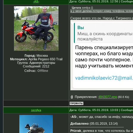
-AS-
Дата: Суббота, 05.01.2019, 12:56 | Сообщ
Цитата
serdya
(
)
а у меня дилема-потерял номер телефона челове
Скорее всего это он. Народ с Тигриного
Город:
Москва
Мотоцикл:
Aprilia Pegaso 650 Trail
Группа: Администраторы
Сообщений:
2212
Сейчас:
Offline
Прикрепления:
4843077.png
(60.6 Kb)
serdya
Дата: Суббота, 05.01.2019, 13:03 | Сообщ
-AS-
, может да, спасибо за инфу, напиш
Добавлено
(05.01.2019, 13:14)
---------------------------------------------
Prizrak
, дилема в том, что хотелось бы 