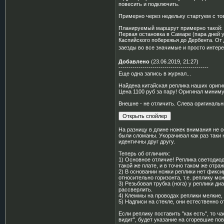
повесить и подключить.
Примерно через недельку стартуем с т
Планируемый маршрут примерно такой:
Первая остановка в Самаре (пара дней у 
Каспийского побережья до Дербента. От 
заезды во все значимые и просто интер
Добавлено
(23.06.2019, 21:27)
---------------------------------------------
Еще одна запись в журнал...
Найдена китайская реплика наших ориги
Цена 1100 руб за пару! Оригинал минимум
Внешне - не отличить. Слева оригинальн
На разницу в длине ножек внимания не 
были сломаны. Укорачивал как раз таки 
идентичны друг другу.
Теперь об отличиях:
1) Основное отличие! Реплика светодиод
такой же плате, и в точно таком же отраж
2) В основании ножки реплики нет фикс
относительно горизонта, т.е. реплику мо
3) Резьбовая трубка (нога) у реплики д
рассверлить.
4) Клеммы на проводах реплики мелкие, 
5) Надписи на стекле, они естественно о
Если реплику поставить "как есть", то ч
видит", будет указание на сгоревшие по