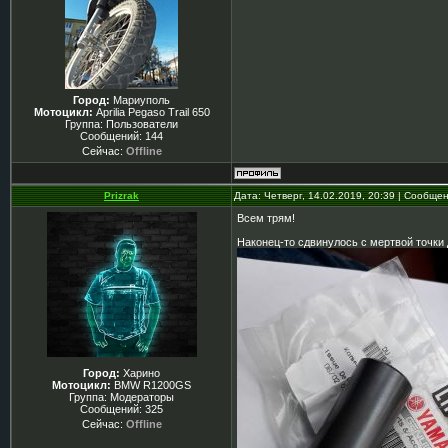
Город:
Мариуполь
Мотоцикл:
Aprilia Pegaso Trail 650
Группа: Пользователи
Сообщений:
144
Сейчас:
Offline
Prizrak
Дата: Четверг, 14.02.2019, 20:39 | Сообще
Всем трям!
Наконец-то сдвинулось с мертвой точки 
Город:
Харино
Мотоцикл:
BMW R1200GS
Группа: Модераторы
Сообщений:
325
Сейчас:
Offline