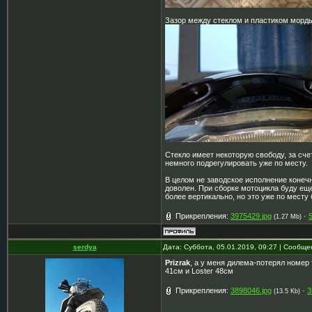
Зазор между стеклом и пластиком морды
Стекло имеет некоторую свободу, за сче
немного подрегулировать уже по месту.
В целом не заводское исполнение конечн
доволен. При сборке мотоцикла буду еще
более вертикально, но это уже по месту 
Прикрепления:
3975429.jpg
·
(1.27 Mb)
serdya
Дата: Суббота, 05.01.2019, 09:27 | Сообщ
Prizrak
, а у меня дилема-потерял номер 
41см и Loster 48см
Прикрепления:
3898046.jpg
·
3
(13.5 Kb)