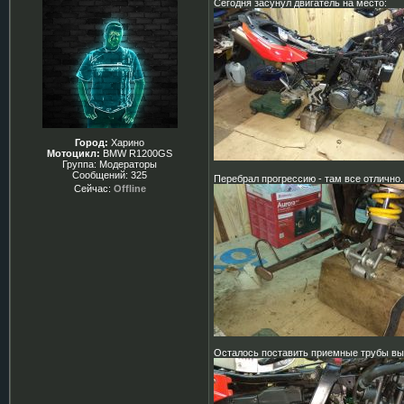
Сегодня засунул двигатель на место:
Город:
Харино
Мотоцикл:
BMW R1200GS
Группа: Модераторы
Сообщений:
325
Перебрал прогрессию - там все отлично.
Сейчас:
Offline
Осталось поставить приемные трубы выхл