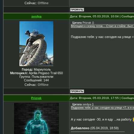
Сейчас:
Offline
serdya
Дата: Вторник, 05.03.2019, 10:04 | Сообщ
Цитата
Prizrak
(
)
Мотоцикл к сезону готов... Стоит в стойле ,бьет
Подразню тебя: у нас сегодня на улице +7
Город:
Мариуполь
Мотоцикл:
Aprilia Pegaso Trail 650
Группа: Пользователи
Сообщений:
144
Сейчас:
Offline
Prizrak
Дата: Вторник, 05.03.2019, 17:55 | Сообщ
Цитата
serdya
(
)
Подразню тебя: у нас сегодня на улице +7, и я 
А у нас сегодня -30, и я еду ...на работу
Добавлено
(05.04.2019, 18:59)
---------------------------------------------