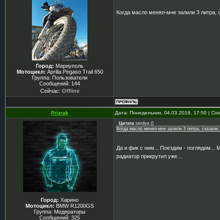
Когда масло менял-мне залили 3 литра, 
Город:
Мариуполь
Мотоцикл:
Aprilia Pegaso Trail 650
Группа: Пользователи
Сообщений:
144
Сейчас:
Offline
Prizrak
Дата: Понедельник, 04.03.2019, 17:50 | С
Цитата
serdya
(
)
Когда масло менял-мне залили 3 литра, сказали
Да и фик с ним... Поездим - поглядим... 
радиатор прикрутил уже...
Город:
Харино
Мотоцикл:
BMW R1200GS
Группа: Модераторы
Сообщений:
325