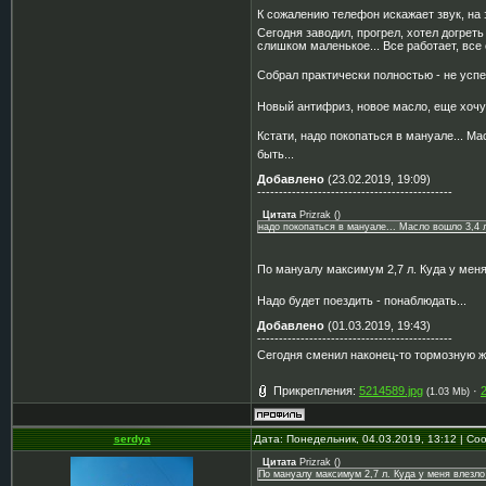
К сожалению телефон искажает звук, на 
Сегодня заводил, прогрел, хотел догрет
слишком маленькое... Все работает, все 
Собрал практически полностью - не усп
Новый антифриз, новое масло, еще хочу
Кстати, надо покопаться в мануале... М
быть...
Добавлено
(23.02.2019, 19:09)
---------------------------------------------
Цитата
Prizrak
(
)
надо покопаться в мануале... Масло вошло 3,4 
По мануалу максимум 2,7 л. Куда у меня
Надо будет поездить - понаблюдать...
Добавлено
(01.03.2019, 19:43)
---------------------------------------------
Сегодня сменил наконец-то тормозную жи
Прикрепления:
5214589.jpg
·
(1.03 Mb)
serdya
Дата: Понедельник, 04.03.2019, 13:12 | С
Цитата
Prizrak
(
)
По мануалу максимум 2,7 л. Куда у меня влезло 