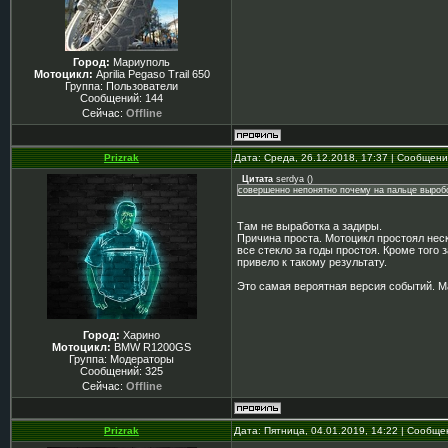
Город:
Мариуполь
Мотоцикл:
Aprilia Pegaso Trail 650
Группа: Пользователи
Сообщений:
144
Сейчас:
Offline
Prizrak
Дата: Среда, 26.12.2018, 17:37 | Сообщен
Цитата
serdya
(
)
совершенно непонятно почему на пальце выроб
Там не выработка а задиры.
Причина проста. Мотоцикл простоял неск
все стекло за годы простоя. Кроме того 
привело к такому результату.
Это самая вероятная версия событий. М
Город:
Харино
Мотоцикл:
BMW R1200GS
Группа: Модераторы
Сообщений:
325
Сейчас:
Offline
Prizrak
Дата: Пятница, 04.01.2019, 14:22 | Сообщ