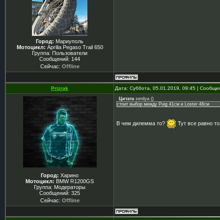
Город:
Мариуполь
Мотоцикл:
Aprilia Pegaso Trail 650
Группа: Пользователи
Сообщений:
144
Сейчас:
Offline
Prizrak
Дата: Суббота, 05.01.2019, 09:45 | Сообщ
Цитата
serdya
(
)
стоит выбор между Puig 41см и Loster 48см
В чем дилемма то?
Тут все равно т
Город:
Харино
Мотоцикл:
BMW R1200GS
Группа: Модераторы
Сообщений:
325
Сейчас:
Offline