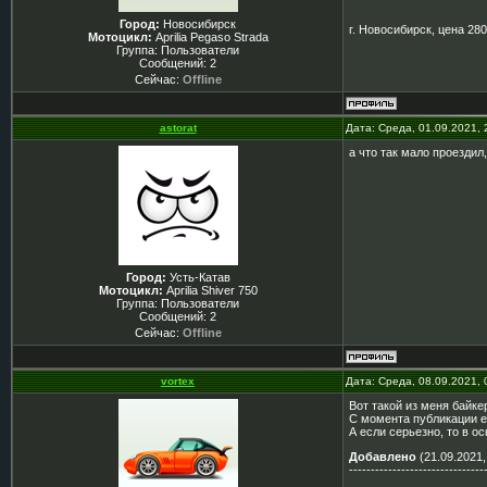
Город:
Новосибирск
г. Новосибирск, цена 280
Мотоцикл:
Aprilia Pegaso Strada
Группа: Пользователи
Сообщений:
2
Сейчас:
Offline
astorat
Дата: Среда, 01.09.2021,
а что так мало проездил
Город:
Усть-Катав
Мотоцикл:
Aprilia Shiver 750
Группа: Пользователи
Сообщений:
2
Сейчас:
Offline
vortex
Дата: Среда, 08.09.2021,
Вот такой из меня байкер
С момента публикации е
А если серьезно, то в о
Добавлено
(21.09.2021,
-------------------------------