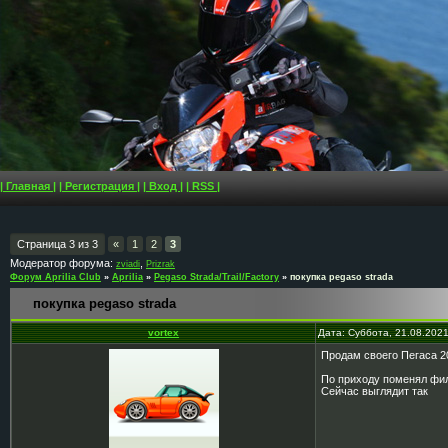
| Главная |
| Регистрация |
| Вход |
| RSS |
Страница
3
из
3
«
1
2
3
Модератор форума:
,
zviadi
Prizrak
Форум Aprilia Club
»
Aprilia
»
Pegaso Strada/Trail/Factory
»
покупка pegaso strada
покупка pegaso strada
vortex
Дата: Суббота, 21.08.202
Продам своего Пегаса 20
По приходу поменял филь
Сейчас выглядит так