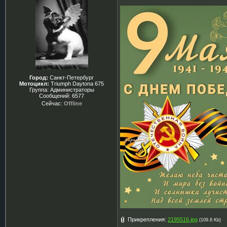
Город:
Санкт-Петербург
Мотоцикл:
Triumph Daytona 675
Группа: Администраторы
Сообщений:
6577
Сейчас:
Offline
Прикрепления:
2195516.jpg
(109.8 Kb)