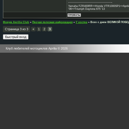
Yamaha FZR400RR=>Honda VTR1000SP1=>Aprilia 
'06=>Triumph Daytona 675 '13
Форум Aprilia Club
»
Прочая полезная информация
»
У костра
»
Всех с днем ВЕЛИКОЙ ПОБЕ
Страница
3
из
3
«
1
2
3
Клуб любителей мотоциклов Aprilia © 2026