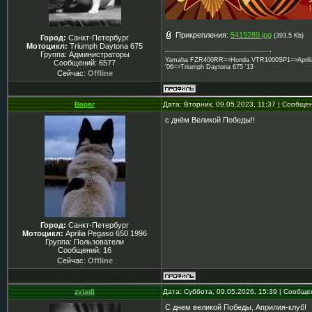
Прикрепления:
5419289.jpg
(393.5 Kb)
Город:
Санкт-Петербург
Мотоцикл:
Triumph Daytona 675
Группа: Администраторы
Yamaha FZR400RR=>Honda VTR1000SP1=>Aprilia 
Сообщений:
6577
'06=>Triumph Daytona 675 '13
Сейчас:
Offline
Варяг
Дата: Вторник, 09.05.2023, 11:37 | Сообще
с днём Великой Победы!!
Город:
Санкт-Петербург
Мотоцикл:
Aprilia Pegaso 650 1996
Группа: Пользователи
Сообщений:
16
Сейчас:
Offline
zviadi
Дата: Суббота, 09.05.2026, 15:39 | Сообщ
С днем великой Победы, Априлия-клуб!