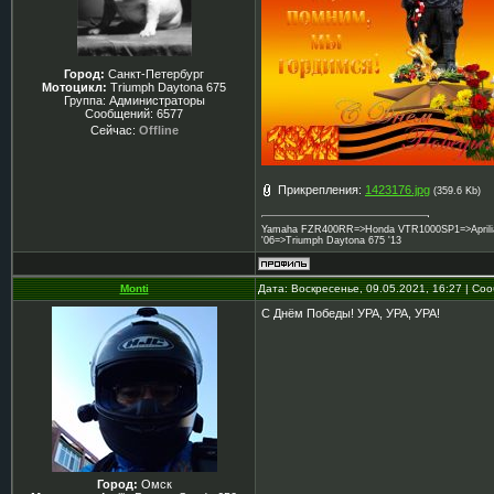
Город:
Санкт-Петербург
Мотоцикл:
Triumph Daytona 675
Группа: Администраторы
Сообщений:
6577
Сейчас:
Offline
Прикрепления:
1423176.jpg
(359.6 Kb)
Yamaha FZR400RR=>Honda VTR1000SP1=>Aprilia 
'06=>Triumph Daytona 675 '13
Monti
Дата: Воскресенье, 09.05.2021, 16:27 | С
С Днём Победы! УРА, УРА, УРА!
Город:
Омск