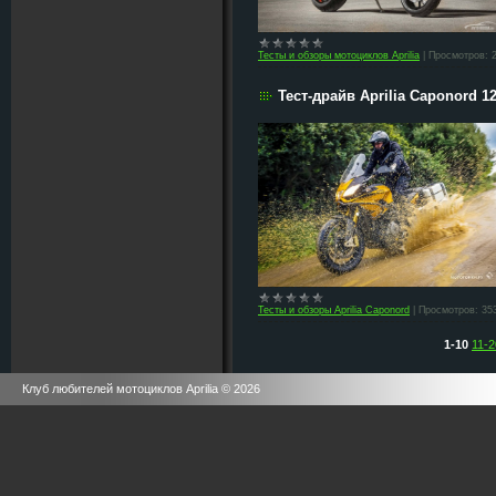
Тесты и обзоры мотоциклов Aprilia
|
Просмотров:
Тест-драйв Aprilia Caponord 12
Тесты и обзоры Aprilia Caponord
|
Просмотров:
35
1-10
11-2
Клуб любителей мотоциклов Aprilia © 2026