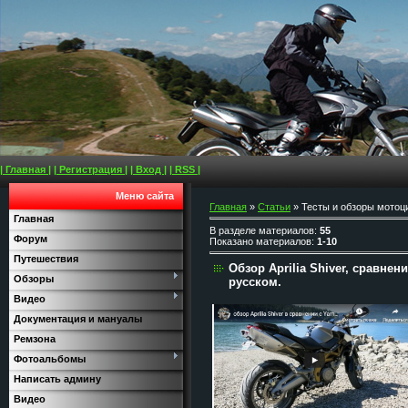
| Главная |
| Регистрация |
| Вход |
| RSS |
Меню сайта
Главная
»
Статьи
» Тесты и обзоры мотоц
Главная
В разделе материалов
:
55
Форум
Показано материалов
:
1-10
Путешествия
Обзор Aprilia Shiver, сравнен
Обзоры
русском.
Видео
Документация и мануалы
Ремзона
Фотоальбомы
Написать админу
Видео