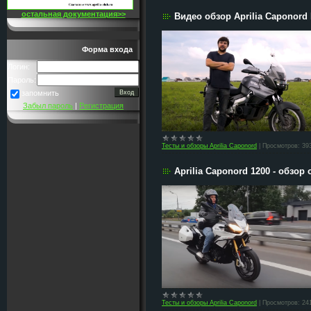
остальная документация>>
Видео обзор Aprilia Caponord
Форма входа
Логин:
Пароль:
запомнить
Забыл пароль
|
Регистрация
Тесты и обзоры Aprilia Caponord
|
Просмотров:
39
Aprilia Caponord 1200 - обзор 
Тесты и обзоры Aprilia Caponord
|
Просмотров:
24