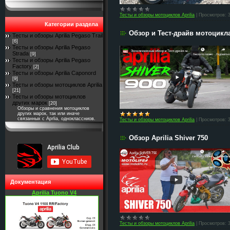
Тесты и обзоры мотоциклов Aprilia
|
Просмотров:
Категории раздела
Обзор и Тест-драйв мотоцикла
Тесты и обзоры Aprilia Pegaso Trail
[6]
Тесты и обзоры Aprilia Pegaso
Strada
[9]
Тесты и обзоры Aprilia Pegaso
Factory
[2]
Тесты и обзоры Aprilia Caponord
[9]
Тесты и обзоры мотоциклов Aprilia
[21]
Тесты и обзоры мотоциклов
других марок
[20]
Обзоры и сравнения мотоциклов
других марок, так или иначе
связанных с Aprlia, одноклассниов.
Тесты и обзоры мотоциклов Aprilia
|
Просмотров:
Обзор Aprilia Shiver 750
Документация
Aprilia Tuono V4
Тесты и обзоры мотоциклов Aprilia
|
Просмотров: