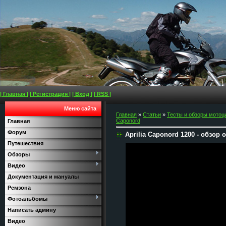
| Главная |
| Регистрация |
| Вход |
| RSS |
Меню сайта
Главная
»
Статьи
»
Тесты и обзоры мотоц
Caponord
Главная
Форум
Aprilia Caponord 1200 - обзор 
Путешествия
Обзоры
Видео
Документация и мануалы
Ремзона
Фотоальбомы
Написать админу
Видео