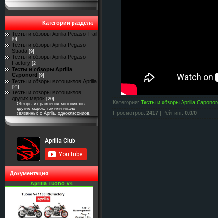
Категории раздела
Тесты и обзоры Aprilia Pegaso Trail
[6]
Тесты и обзоры Aprilia Pegaso
Strada
[9]
Тесты и обзоры Aprilia Pegaso
Factory
[2]
Тесты и обзоры Aprilia
Caponord
[9]
Тесты и обзоры мотоциклов Aprilia
[21]
Тесты и обзоры мотоциклов
других марок
[20]
Категория
:
Тесты и обзоры Aprilia Caponor
Обзоры и сравнения мотоциклов
других марок, так или иначе
Просмотров
:
2417
|
Рейтинг
:
0.0
/
0
связанных с Aprlia, одноклассниов.
Документация
Aprilia Tuono V4