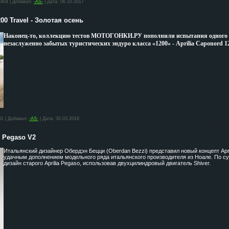
2404
|
Добавил:
-AS-
|
Дата:
06.10.2017
00 Travel - Золотая осень
Наконец-то, коллекцию тестов МОТОГОНКИ.РУ пополнили испытания одного и
незаслуженно забытых туристических эндуро класса «1200» - Aprilia Caponord 12
31
|
Добавил:
-AS-
|
Дата:
30.03.2016
0 Pegaso V2
Итальянский дизайнер Обердэн Бецци (Oberdan Bezzi) представил новый концепт Apri
удачным дополнением модельного ряда итальянского производителя из Ноале. По с
дизайн старого Aprilia Pegaso, использовав двухцилиндровый двигатель Shiver.