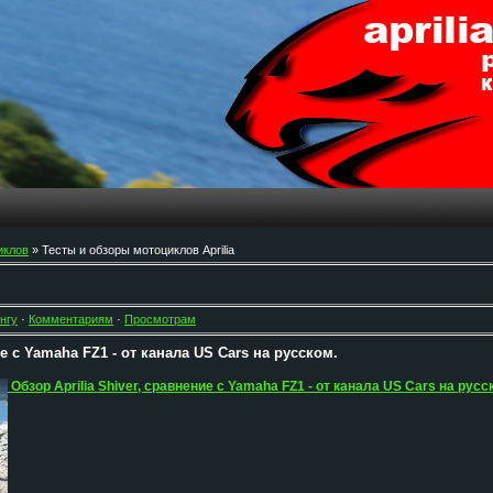
иклов
» Тесты и обзоры мотоциклов Aprilia
нгу
·
Комментариям
·
Просмотрам
ие с Yamaha FZ1 - от канала US Cars на русском.
Обзор Aprilia Shiver, сравнение с Yamaha FZ1 - от канала US Cars на русс