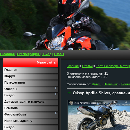
| Главная |
| Регистрация |
| Вход |
| RSS |
Меню сайта
Главная
»
Статьи
»
Тесты и обзоры мотоц
Главная
В категории материалов
:
21
Форум
Показано материалов
:
1-10
Путешествия
Сортировать по
:
Дате
·
Названию
·
Рейти
Обзоры
Обзор Aprilia Shiver, сравнен
Видео
Документация и мануалы
Ремзона
Фотоальбомы
Написать админу
Видео