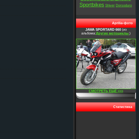
Sportbikes
Shiver
Dorsoduro
Aprilia-фото
JAWA SPORTARD 660
(из
альбома:
Другие мотоциклы
)
СМОТРЕТЬ ЕЩЁ >>>
Статистика