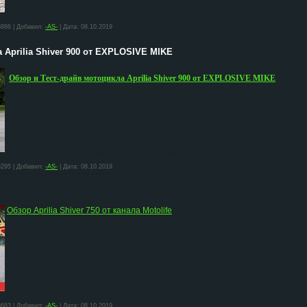
3866
|
Добавил:
-AS-
|
Дата:
08.10.2019
 Aprilia Shiver 900 от EXPLOSIVE MIKE
Обзор и Тест-драйв мотоцикла Aprilia Shiver 900 от EXPLOSIVE MIKE
3295
|
Добавил:
-AS-
|
Дата:
08.10.2019
Обзор Aprilia Shiver 750 от канала Motolife
3683
|
Добавил:
-AS-
|
Дата:
08.10.2019