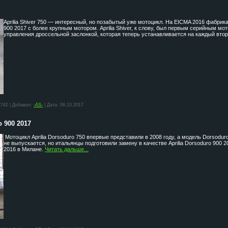
Aprilia Shiver 750 — интересный, но позабытый уже мотоцикл. На EICMA 2016 фабрика
900 2017 с более крупным мотором. Aprilia Shiver, к слову, был первым серийным мо
управления дроссельной заслонкой, которая теперь устанавливается на каждый вто
2742
|
Добавил:
-AS-
|
Дата:
06.10.2017
 900 2017
Мотоцикл Aprilia Dorsoduro 750 впервые представили в 2008 году, а модель Dorsodur
не выпускается, но итальянцы подготовили замену в качестве Aprilia Dorsoduro 900
2016 в Милане.
Читать дальше...