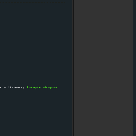
ию, от Всеволода.
Смотреть обзор>>>