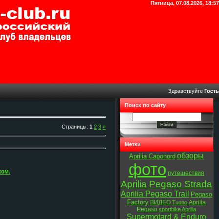
Пятница, 07.08.2026, 18:57
Здравствуйте
Гость
Поиск по сайту
Страницы
:
1
2
3
»
Метки
обзоры
Aprilia Caponord
фото
ком.
путешествия
Aprilia Pegaso Strada
Aprilia Pegaso Trail
Pegaso
Factory
ВИДЕО
Aprilia
Tuono
Pegaso
sportbike
Aprilia
Supermotard & Enduro