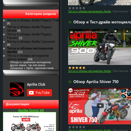
Тесты и обзоры мотоциклов Aprilia
|
Просмотров:
Категории раздела
Тесты и обзоры Aprilia Pegaso Trail
Обзор и Тест-драйв мотоцикла
[6]
Тесты и обзоры Aprilia Pegaso
Strada
[9]
Тесты и обзоры Aprilia Pegaso
Factory
[2]
Тесты и обзоры Aprilia Caponord
[9]
Тесты и обзоры мотоциклов
Aprilia
[21]
Тесты и обзоры мотоциклов
других марок
[20]
Обзоры и сравнения мотоциклов
других марок, так или иначе
связанных с Aprlia, одноклассниов.
Тесты и обзоры мотоциклов Aprilia
|
Просмотров:
Обзор Aprilia Shiver 750
Документация
Aprilia Tuono V4
Тесты и обзоры мотоциклов Aprilia
|
Просмотров: