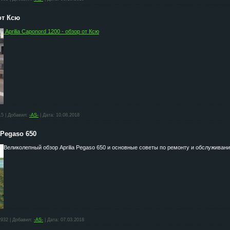
от Ксю
Aprilia Caponord 1200 - обзор от Ксю
15
|
Добавил:
-AS-
|
Дата:
10.08.2018
 Pegaso 650
Великолепный обзор Aprilia Pegaso 650 и основные советы по ремонту и обслуживан
2932
|
Добавил:
-AS-
|
Дата:
07.03.2018