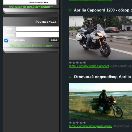
остальная документация>>
Aprilia Caponord 1200 - обзор 
Форма входа
Логин:
Пароль:
запомнить
Забыл пароль
|
Регистрация
Тесты и обзоры Aprilia Caponord
|
Просмотров:
24
Отличный видеообзор Aprilia
Тесты и обзоры мотоциклов Aprilia
|
Просмотров: