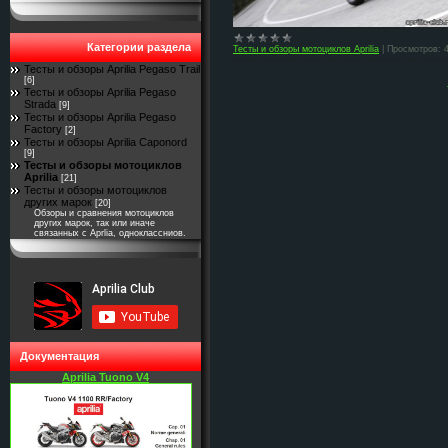
Категории раздела
Тесты и обзоры мотоциклов Aprilia
|
Просмотров:
Тесты и обзоры Aprilia Pegaso Trail
[6]
Тесты и обзоры Aprilia Pegaso
Strada
[9]
Тесты и обзоры Aprilia Pegaso
Factory
[2]
Тесты и обзоры Aprilia Caponord
[9]
Тесты и обзоры мотоциклов
Aprilia
[21]
Тесты и обзоры мотоциклов
других марок
[20]
Обзоры и сравнения мотоциклов
других марок, так или иначе
связанных с Aprlia, одноклассниов.
Документация
Aprilia Tuono V4