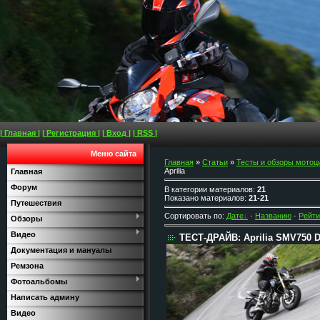
| Главная |
| Регистрация |
| Вход |
| RSS |
Меню сайта
Главная
»
Статьи
»
Тесты и обзоры мотоц
Aprilia
Главная
Форум
В категории материалов
:
21
Показано материалов
:
21-21
Путешествия
Сортировать по
:
Дате
·
Названию
·
Рейти
Обзоры
Видео
ТЕСТ-ДРАЙВ: Aprilia SMV750 Do
Документация и мануалы
Ремзона
Фотоальбомы
Написать админу
Видео