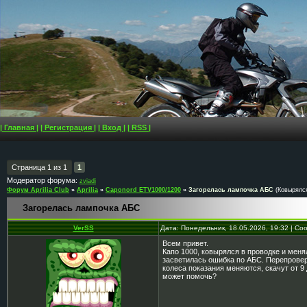
| Главная |
| Регистрация |
| Вход |
| RSS |
Страница
1
из
1
1
Модератор форума:
zviadi
Форум Aprilia Club
»
Aprilia
»
Caponord ETV1000/1200
»
Загорелась лампочка АБС
(Ковырялс
Загорелась лампочка АБС
VerSS
Дата: Понедельник, 18.05.2026, 19:32 | С
Всем привет.
Капо 1000, ковырялся в проводке и мен
засветилась ошибка по АБС. Перепровери
колеса показания меняются, скачут от 9 
может помочь?