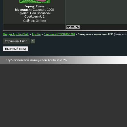
Город:
Сумы
Мотоцикл:
Caponord 1000
Группа: Пользователи
Сообщений:
1
Сейчас:
Offline
Форум Aprilia Club
»
Aprilia
»
Caponord ETV1000/1200
»
Загорелась лампочка АБС
(Ковырялс
Страница
1
из
1
1
Клуб любителей мотоциклов Aprilia © 2026