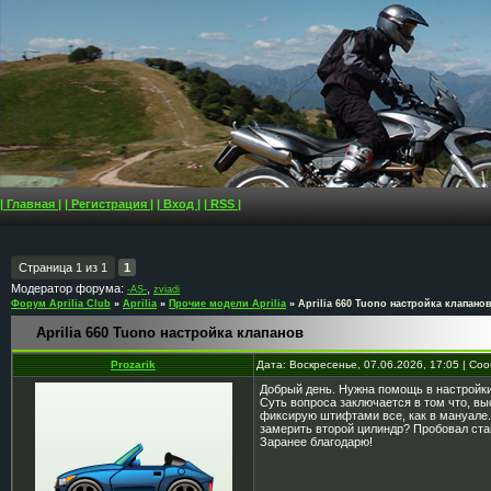
| Главная |
| Регистрация |
| Вход |
| RSS |
Страница
1
из
1
1
Модератор форума:
,
-AS-
zviadi
Форум Aprilia Club
»
Aprilia
»
Прочие модели Aprilia
»
Aprilia 660 Tuono настройка клапано
Aprilia 660 Tuono настройка клапанов
Prozarik
Дата: Воскресенье, 07.06.2026, 17:05 | С
Добрый день. Нужна помощь в настройки
Суть вопроса заключается в том что, вы
фиксирую штифтами все, как в мануале.
замерить второй цилиндр? Пробовал став
Заранее благодарю!