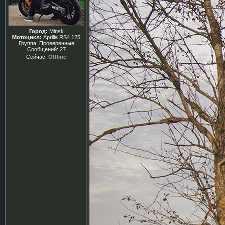
Город:
Minsk
Мотоцикл:
Aprilia RS4 125
Группа: Проверенные
Сообщений:
27
Сейчас:
Offline