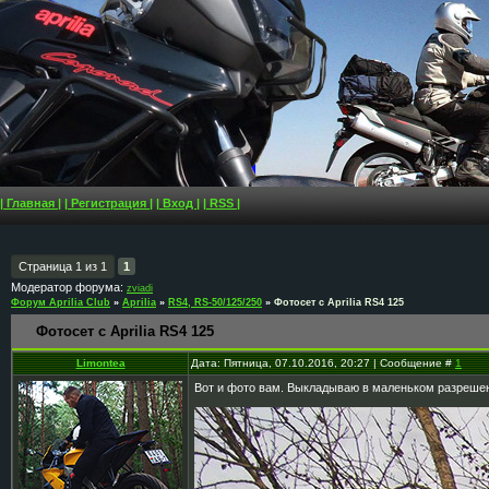
| Главная |
| Регистрация |
| Вход |
| RSS |
Страница
1
из
1
1
Модератор форума:
zviadi
Форум Aprilia Club
»
Aprilia
»
RS4, RS-50/125/250
»
Фотосет с Aprilia RS4 125
Фотосет с Aprilia RS4 125
Limontea
Дата: Пятница, 07.10.2016, 20:27 | Сообщение #
1
Вот и фото вам. Выкладываю в маленьком разрешени