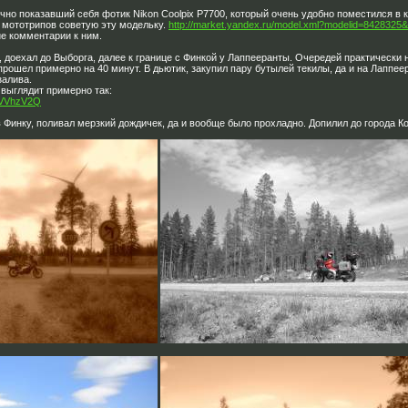
чно показавший себя фотик Nikon Coolpix P7700, который очень удобно поместился в 
 мототрипов советую эту модельку.
http://market.yandex.ru/model.xml?modelid=8428325
е комментарии к ним.
, доехал до Выборга, далее к границе с Финкой у Лаппееранты. Очередей практически
рошел примерно на 40 минут. В дьютик, закупил пару бутылей текилы, да и на Лаппее
залива.
выглядит примерно так:
/CVVhzV2Q
в Финку, поливал мерзкий дождичек, да и вообще было прохладно. Допилил до города К