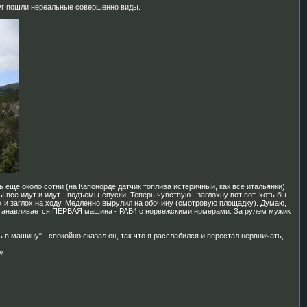
руг пошли нереальные совершенно виды.
ь еще около сотни (на Капонорде датчик топлива истеричный, как все итальянки).
ы все идут и идут - подъемы-спуски. Теперь чувствую - заглохну вот вот, хоть бы
ух и заглох на ходу. Медленно вырулил на обочину (смотровую площадку). Думаю,
 останавливается ПЕРВАЯ машина - РАВ4 с норвежскими номерами. За рулем мужик
ь в машину" - спокойно сказал он, так что я расслабился и перестал нервничать,
м.