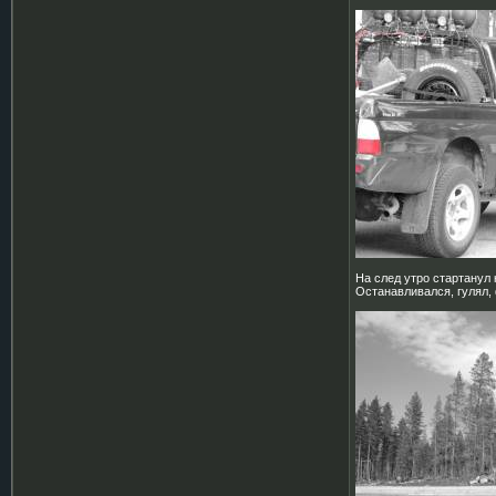
На след утро стартанул
Останавливался, гулял, 