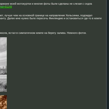
кармане моей мотокуртки и многие фоты были сделаны не слезая с седла
&hid=91148
 нет, лучше чем на основной границе на направление Хельсинки, подождал
ранту. Далее мне нужно было пересечь Финляндию и остановиться где-то в кемпе
оккола, встал в симпатичном кемпе на берегу залива. Немного фоток.