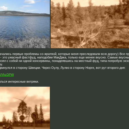
ачались первые проблемы со жратвой, которые меня преследовали всю дорогу) Все пр
 - это ужасный фастфуд, наподобии МакДака, только еще менее вкусно. Самые вкусные
 взял с собой ни одной консервины, понадеявшись на местный фуд, типа попробую экзо
у.
винулся в сторону Швеции. Через Оулу, Лулео в сторону Норге, вот рут второго дня:
/CVVhzDPW
аться интересные ветряки.