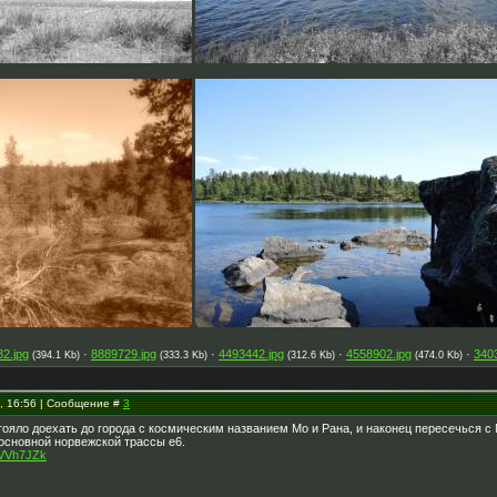
2.jpg
·
8889729.jpg
·
4493442.jpg
·
4558902.jpg
·
340
(394.1 Kb)
(333.3 Kb)
(312.6 Kb)
(474.0 Kb)
3, 16:56 | Сообщение #
3
тояло доехать до города с космическим названием Мо и Рана, и наконец пересечься с
 основной норвежской трассы е6.
CVVh7JZk