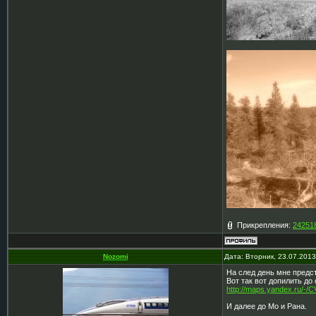
Прикрепления:
242518
Nozomi
Дата: Вторник, 23.07.201
На след день мне предс
Вот так вот допилить до
http://maps.yandex.ru/-/
И далее до Мо и Рана.