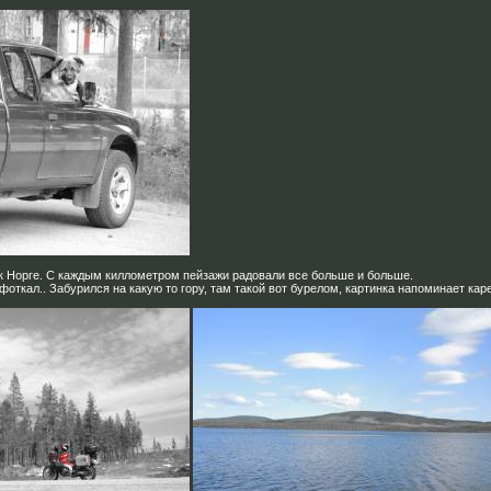
 к Норге. С каждым киллометром пейзажи радовали все больше и больше.
фоткал.. Забурился на какую то гору, там такой вот бурелом, картинка напоминает каре