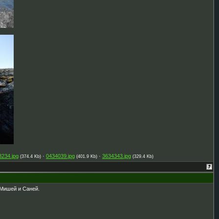
3234.jpg
·
0434039.jpg
·
3634343.jpg
(374.4 Kb)
(401.9 Kb)
(329.4 Kb)
 Мишей и Саней.