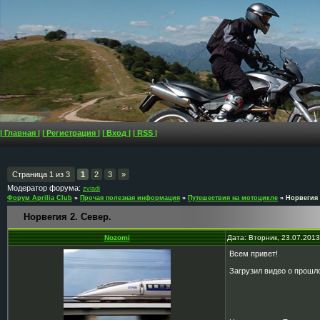
| Главная |
| Регистрация |
| Вход |
| RSS |
Страница
1
из
3
1
2
3
»
Модератор форума:
zviadi
Форум Aprilia Club
»
Прочая полезная информация
»
Путешествия на мотоцикле
»
Норвегия 
Норвегия 2. Север.
Nozomi
Дата: Вторник, 23.07.201
Всем привет!
Загрузил видео о прошл