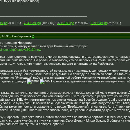
ген (музыка depeche mode)
__________________________________________________
8.jpg
·
7647579.jpg
·
3746180.jpg
·
2199349.jpg
(330.1 Kb)
(192.9 Kb)
(175.9 Kb)
(202.8 Kb)
3, 16:35 | Сообщение #
2
ого трипа по Норвегии.
сь из темы, которую завел мой друг Роман на кикстартере:
rum/index.php?topic=16013#new
раз переносились, в результате чего я нехило опоздал в стартовавшую группу, нагнав
альше вниз на север. Но реально оказалось, что во-первых сам Роман не смог поехать,
меня получилось, что я впритык успеваю на слет и нагнать их на Рыбачьем.
редсказуема и без неожиданностей не оказалось - за неделю до поездки у меня умер а
ариты на заглушенном моте, вот и результат. По приезду в Ярик было решено ставить
оскве, но "благодаря" работе мегаоперативной работе компании Автотрейдинг аккум из 
л где-то в Швеции
Поэтому как временный вариант на поездку купил об
также, ну конечно, ночная подготовка мотоцикла - несколько дней мы с моим другом 
горел один контакт злосчастного коннектора от РР к генератору, в результате коннек
ый заряд в 14В. Ну и естественно поменяны колодки на Брембо родные (ура! у меня теп
Ну это еще аукнулось. В общем всю неделю жена меня встречала под утро в пять, глядя
бы на таком не поехал и сказал что то вроде "Безбашенный ты человек, Артур", но я ре
 такой. В принципе ничего не отвалилось, пока, и я успешно докатил до дома матери п
зу (норвегам - респект. виза шенген заполняется на визовом портале в интернете, дале
щами, которые уже были в пути - в Карелии, Саня Джазз и Миша Вождь. В общем на сл
ехватывать их где-то на севере Норвегии.