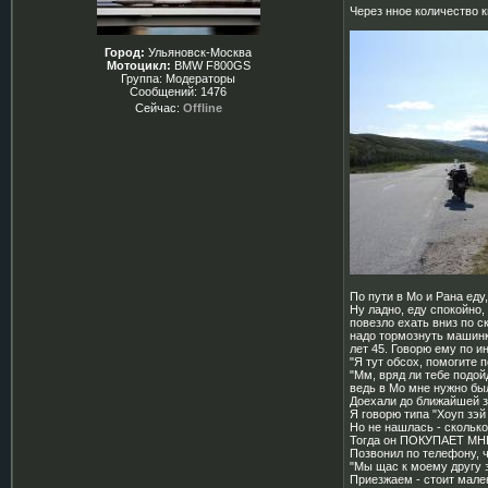
Через нное количество 
Город:
Ульяновск-Москва
Мотоцикл:
BMW F800GS
Группа: Модераторы
Сообщений:
1476
Сейчас:
Offline
По пути в Мо и Рана еду
Ну ладно, еду спокойно,
повезло ехать вниз по с
надо тормознуть машинк
лет 45. Говорю ему по и
"Я тут обсох, помогите 
"Мм, вряд ли тебе подой
ведь в Мо мне нужно бы
Доехали до ближайшей за
Я говорю типа "Хоуп зэй
Но не нашлась - сколько 
Тогда он ПОКУПАЕТ МНЕ
Позвонил по телефону, 
"Мы щас к моему другу з
Приезжаем - стоит мале