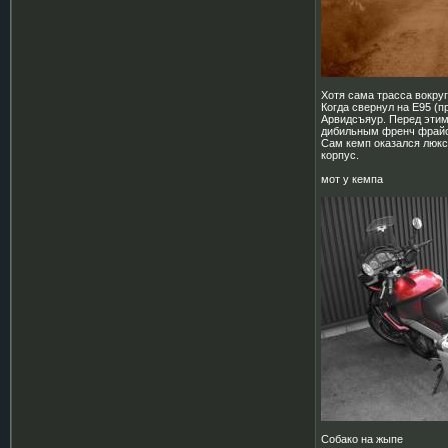
Хотя сама трасса вокруг
Когда свернул на Е95 (п
Арвидсъяур. Перед этим 
дибильным френч фрайс 
Сам кемп оказался люкс
корпус.
мот у кемпа
Собако на жыпе