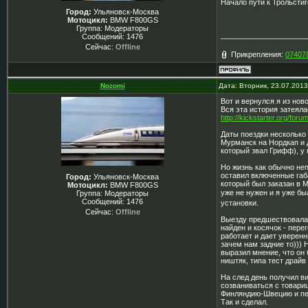
Начало пути к Трольсти
Город:
Ульяновск-Москва
Мотоцикл:
BMW F800GS
Группа: Модераторы
_____________________
Сообщений:
1476
Сейчас:
Offline
Прикрепления:
074078
Nozomi
Дата: Вторник, 23.07.201
Вот и вернулся я из нов
Вся эта история затеяла
http://kickstarter.org/fo
Даты поездки несколько 
Мурманск на Нордкап и д
который звал Грифф), у 
Но жизнь как обычно неп
оставил включенные габ
Город:
Ульяновск-Москва
который был заказан в М
Мотоцикл:
BMW F800GS
уже не нужен и я уже бы
Группа: Модераторы
Сообщений:
1476
установки.
Сейчас:
Offline
Выезду предшествовала 
найден и косячок - пере
работает и дает уверенн
зачем нам задние то))) 
выразил мнение, что он 
ништяк, типа тест драйв
На след день получил ви
созваниваться с товари
Финляндию-Швецию и пер
Так и сделал.