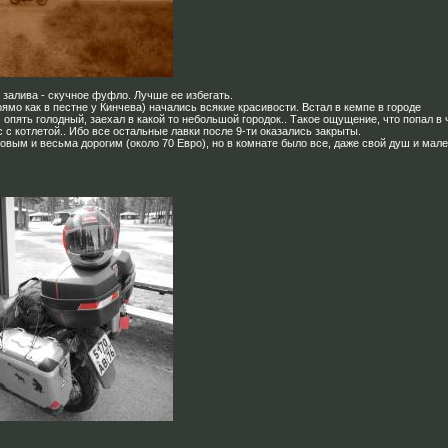
 залива - скучное фуфло. Лучше ее избегать.
рямо как в пестне у Кинчева) начались всякие красивости. Встал в кемпе в городе
опять голодный, заехал в какой то небольшой городок.. Такое ощущение, что попал в
с котлетой.. Ибо все остальные лавки после 9-ти оказались закрыты.
овым и весьма дорогим (около 70 Евро), но в комнате было все, даже свой душ и мал