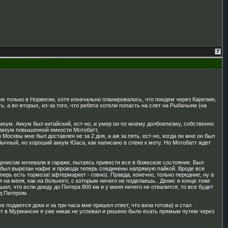
 их только в Норвегии, хотя изначально планировалось, что поедем через Карелию,
 а во-вторых, из-за того, что ребята хотели попасть на слет на Рыбачьем (на
ккум. Аккум был китайский, ест-но, и умер он по моему долбоепизму, собственно
 аккум повышенной емкости Мотобатт,
Москвы мне был доставлен не за 2 дня, а аж за пять, ест-но, когда он мне он был
ычный, но хороший аккум Юаса, как написано в спеке к моту. Но Мотобатт ждет
Денисом ночевали в гараже, пытаясь привести все в божеское состояние. Был
тор был вырезан нафиг и провода теперь соединены напрямую пайкой. Вроде все
ерь есть тормоза! афтермаркет - говно). Правда, конечно, только передние, ну а
 на меня, как на больного, с которым ничего не поделаешь.. Денис в конце тоже
шил, что если доеду до Питера 800 км и у меня ничего не отвалится, то все будет
од Питером.
е подаются доки и за три часа мне пришел ответ, что виза готова) и стал
ет в Мурманске я уже никак не успевал и решено было ехать прямым путем через