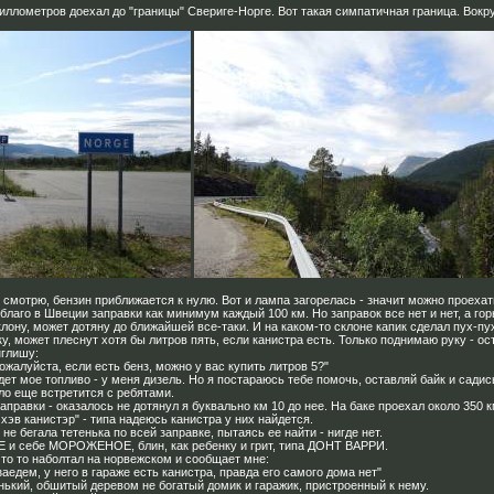
киллометров доехал до "границы" Свериге-Норге. Вот такая симпатичная граница. Вок
, смотрю, бензин приближается к нулю. Вот и лампа загорелась - значит можно проехат
 благо в Швеции заправки как минимум каждый 100 км. Но заправок все нет и нет, а гор
клону, может дотяну до ближайшей все-таки. И на каком-то склоне капик сделал пух-п
у, может плеснут хотя бы литров пять, если канистра есть. Только поднимаю руку -
нглишу:
пожалуйста, если есть бенз, можно у вас купить литров 5?"
дет мое топливо - у меня дизель. Но я постараюсь тебе помочь, оставляй байк и садис
ло еще встретится с ребятами.
правки - оказалось не дотянул я буквально км 10 до нее. На баке проехал около 350 к
 хэв канистэр" - типа надеюсь канистра у них найдется.
не бегала тетенька по всей заправке, пытаясь ее найти - нигде нет.
 и себе МОРОЖЕНОЕ, блин, как ребенку и грит, типа ДОНТ ВАРРИ.
что то наболтал на норвежском и сообщает мне:
аедем, у него в гараже есть канистра, правда его самого дома нет"
нький, обшитый деревом не богатый домик и гаражик, пристроенный к нему.