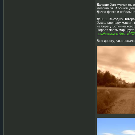
Дальше был куплен отли
мотоцикла. В общем для
Далее фотки и небольши
День 1. Выезд из Питера
буквально пару машин, п
на берегу Ботнического 
Первая часть маршрута 
http://maps.yandex.ru/-
Всю дорогу, как въехал 