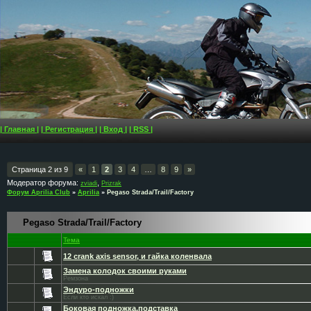
| Главная |
| Регистрация |
| Вход |
| RSS |
Страница
2
из
9
«
1
2
3
4
…
8
9
»
Модератор форума:
,
zviadi
Prizrak
Форум Aprilia Club
»
Aprilia
»
Pegaso Strada/Trail/Factory
Pegaso Strada/Trail/Factory
Тема
12 crank axis sensor, и гайка коленвала
Замена колодок своими руками
Ремзона
Эндуро-подножки
Если кто искал :)
Боковая подножка,подставка