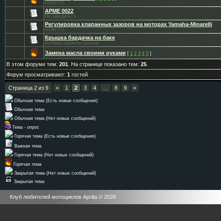
HOW-TO
APME 0022
Не заводиться...
Регулировка клапанных зазоров на моторах Yamaha-Minarelli
HOW-TO
Крышка бардачка на баке
поломка пружины крышки
Замена масла своими руками
[
1
2
3
4
5
]
В этом форуме тем:
201
. На странице показано тем:
25
.
Форум просматривают:
1
гостей
Страница
2
из
9
«
1
2
3
4
…
8
9
»
Обычная тема (Есть новые сообщения)
Обычная тема
Обычная тема (Нет новых сообщений)
Тема - опрос
Горячая тема (Есть новые сообщения)
Важная тема
Горячая тема (Нет новых сообщений)
Горячая тема
Закрытая тема (Нет новых сообщений)
Закрытая тема
Клуб любителей мотоциклов Aprilia © 2026