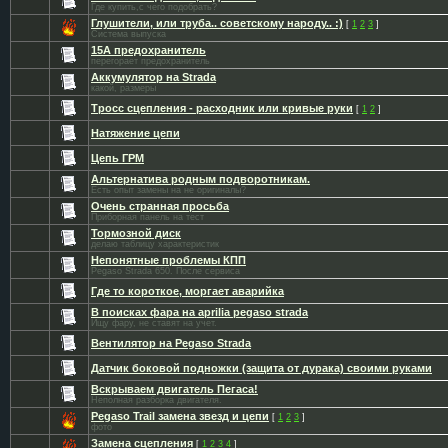
Где купить,с чего подобрать?
Глушители, или труба.. советскому народу.. :)
[
1
2
3
]
Система выпуска
15А предохранитель
перегорает предохранитель
Аккумулятор на Strada
какой, размеры
Тросс сцепления - расходник или кривые руки
[
1
2
]
Натяжение цепи
Цепь ГРМ
Альтернатива родным подворотникам.
Есть опыт замены на не оригиналы?
Очень странная просьба
Приборная панель на тест
Тормозной диск
делаю таблицу характеристик
Непонятные проблемы КПП
Pegaso Strada 650. После сервиса
Где то короткое, моргает аварийка
В поисках фара на aprilia pegaso strada
Ищу фару, не ставят на учет.
Вентилятор на Pegaso Strada
Датчик боковой подножки (защита от дурака) своими руками
Вскрываем двигатель Пегаса!
Неполная разборка двигателя.
Pegaso Trail замена звезд и цепи
[
1
2
3
]
фото
Замена сцепления
[
1
2
3
4
]