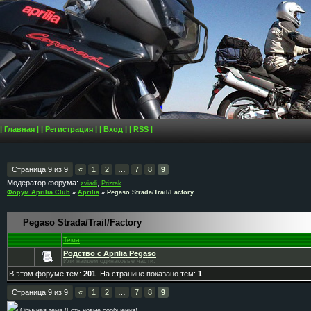
| Главная |
| Регистрация |
| Вход |
| RSS |
Страница
9
из
9
«
1
2
…
7
8
9
Модератор форума:
,
zviadi
Prizrak
Форум Aprilia Club
»
Aprilia
»
Pegaso Strada/Trail/Factory
Pegaso Strada/Trail/Factory
Тема
Родство с Aprilia Pegaso
Или найдем одинаковые части.
В этом форуме тем:
201
. На странице показано тем:
1
.
Страница
9
из
9
«
1
2
…
7
8
9
Обычная тема (Есть новые сообщения)