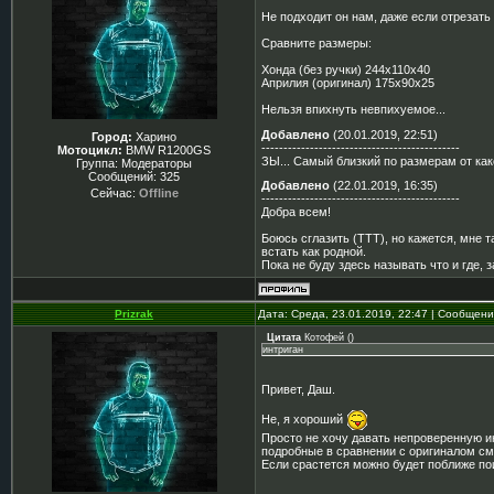
Не подходит он нам, даже если отрезать э
Сравните размеры:
Хонда (без ручки) 244х110х40
Априлия (оригинал) 175х90х25
Нельзя впихнуть невпихуемое...
Добавлено
(20.01.2019, 22:51)
Город:
Харино
---------------------------------------------
Мотоцикл:
BMW R1200GS
ЗЫ... Самый близкий по размерам от как
Группа: Модераторы
Сообщений:
325
Добавлено
(22.01.2019, 16:35)
Сейчас:
Offline
---------------------------------------------
Добра всем!
Боюсь сглазить (ТТТ), но кажется, мне 
встать как родной.
Пока не буду здесь называть что и где, 
Prizrak
Дата: Среда, 23.01.2019, 22:47 | Сообщен
Цитата
Котофей
(
)
интриган
Привет, Даш.
Не, я хороший
Просто не хочу давать непроверенную и
подробные в сравнении с оригиналом см
Если срастется можно будет поближе по