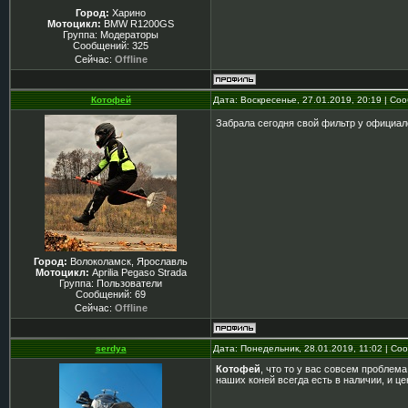
Город:
Харино
Мотоцикл:
BMW R1200GS
Группа: Модераторы
Сообщений:
325
Сейчас:
Offline
Котофей
Дата: Воскресенье, 27.01.2019, 20:19 | С
Забрала сегодня свой фильтр у официало
Город:
Волоколамск, Ярославль
Мотоцикл:
Aprilia Pegaso Strada
Группа: Пользователи
Сообщений:
69
Сейчас:
Offline
serdya
Дата: Понедельник, 28.01.2019, 11:02 | С
Котофей
, что то у вас совсем пробле
наших коней всегда есть в наличии, и це