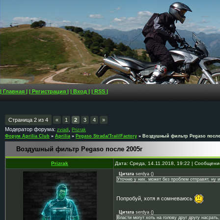
| Главная |
| Регистрация |
| Вход |
| RSS |
Страница
2
из
4
«
1
2
3
4
»
Модератор форума:
,
zviadi
Prizrak
Форум Aprilia Club
»
Aprilia
»
Pegaso Strada/Trail/Factory
»
Воздушный фильтр Pegaso после
Воздушный фильтр Pegaso после 2005г
Prizrak
Дата: Среда, 14.11.2018, 19:22 | Сообщен
Цитата
serdya
(
)
Уточню у них, может без проблем отправят, ну 
Попробуй, хотя я сомневаюсь
Цитата
serdya
(
)
Власти могут хоть на голову друг другу насрать