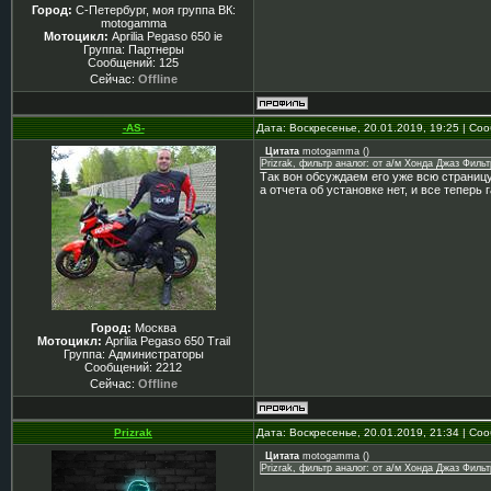
Город:
С-Петербург, моя группа ВК:
motogamma
Мотоцикл:
Aprilia Pegaso 650 ie
Группа: Партнеры
Сообщений:
125
Сейчас:
Offline
-AS-
Дата: Воскресенье, 20.01.2019, 19:25 | С
Цитата
motogamma
(
)
Prizrak, фильтр аналог: от а/м Хонда Джаз Фил
Так вон обсуждаем его уже всю страницу..
а отчета об установке нет, и все теперь г
Город:
Москва
Мотоцикл:
Aprilia Pegaso 650 Trail
Группа: Администраторы
Сообщений:
2212
Сейчас:
Offline
Prizrak
Дата: Воскресенье, 20.01.2019, 21:34 | С
Цитата
motogamma
(
)
Prizrak, фильтр аналог: от а/м Хонда Джаз Фил