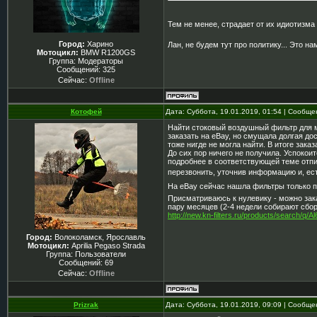
Тем не менее, страдает от их идиотизм
Город:
Харино
Лан, не будем тут про политику... Это на
Мотоцикл:
BMW R1200GS
Группа: Модераторы
Сообщений:
325
Сейчас:
Offline
Котофей
Дата: Суббота, 19.01.2019, 01:54 | Сообщ
Найти стоковый воздушный фильтр для м
заказать на eBay, но смущала долгая до
тоже нигде не могла найти. В итоге зака
До сих пор ничего не получила. Успокои
подробнее в соответствующей теме отпи
перезвонить, уточнив информацию и, ес
На eBay сейчас нашла фильтры только п
Присматриваюсь к нулевику - можно зака
пару месяцев (2-4 недели собирают сбор
http://new.kn-filters.ru/products/search/q/A
Город:
Волоколамск, Ярославль
Мотоцикл:
Aprilia Pegaso Strada
Группа: Пользователи
Сообщений:
69
Сейчас:
Offline
Prizrak
Дата: Суббота, 19.01.2019, 09:09 | Сообщ