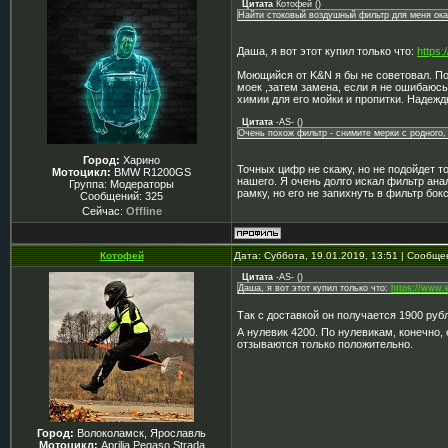
Цитата
Котофей
(
)
Найти стоковый воздушный фильтр для меня ока
Даша, я вот этот купил только что:
https
Моющийся от K&N я бы не советовал. По
моек ,затем замена, если я не ошибаюс
химии для его мойки и пропитки. Надежд
Цитата
-AS-
(
)
Очень похож фильтр - снимите мерки с родного, 
Город:
Харино
Точных цифр не скажу, но не подойдет то
Мотоцикл:
BMW R1200GS
нашего. Я очень долго искал фильтр анал
Группа: Модераторы
рамку, но его не запихнуть в фильтр бок
Сообщений:
325
Сейчас:
Offline
Котофей
Дата: Суббота, 19.01.2019, 13:51 | Сообщ
Цитата
-AS-
(
)
Даша, я вот этот купил только что:
https://www.
Так с доставкой он получается 1900 ру
А нулевик 4200. По нулевикам, конечно, е
отзываются только положительно.
Город:
Волоколамск, Ярославль
Мотоцикл:
Aprilia Pegaso Strada