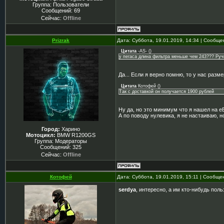
Группа: Пользователи
Сообщений:
69
Сейчас:
Offline
Prizrak
Дата: Суббота, 19.01.2019, 14:34 | Сообщ
Цитата
-AS-
(
)
у пегаса длина фильтра меньше чем 243??? Ручк
Да... Если я верно помню, то у нас раз
Цитата
Котофей
(
)
Так с доставкой он получается 1900 рублей
Ну да, но это минимум что я нашел на e
А по поводу нулевика, я не настаиваю, н
Город:
Харино
Мотоцикл:
BMW R1200GS
Группа: Модераторы
Сообщений:
325
Сейчас:
Offline
Котофей
Дата: Суббота, 19.01.2019, 15:11 | Сообщ
serdya
, интересно, а им кто-нибудь пол