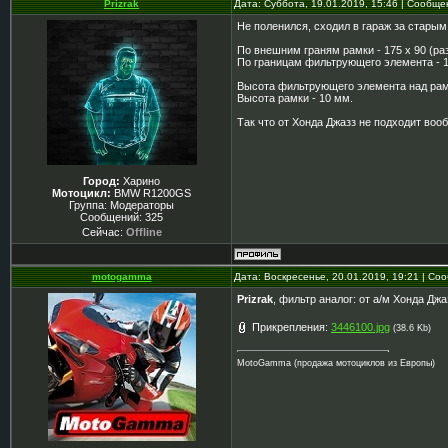
Prizrak
Дата: Суббота, 19.01.2019, 15:46 | Сообщ
Не поленился, сходил в гараж за стары
По внешним граням рамки - 175 х 90 (ра
По границам фильтрующего элемента - 16
Высота фильтрующего элемента над рам
Высота рамки - 10 мм.
Так что от Хонда Джазз не подходит вооб
Город:
Харино
Мотоцикл:
BMW R1200GS
Группа: Модераторы
Сообщений:
325
Сейчас:
Offline
motogamma
Дата: Воскресенье, 20.01.2019, 19:21 | С
Prizrak
, фильтр аналог: от а/м Хонда Д
Прикрепления:
3446100.jpg
(38.6 Kb)
MotoGamma (продажа мотоциклов из Европы)