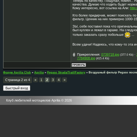
Теперь по качеству. Пощупал, помял... 
качества. Думаю что ходить будет норм
Кому интересно, вот ссылка на Али:
http:
Кто более придирчив, может поискать по
фильтр. Ценник на них примерно 1000-15
ЗЫ, себе поставил пока что оригинальны
был куплен и лежал в гараже. На следующ
только заказать сразу побольше
...
Всем удачи! Надеюсь, что кому-то эта 
Прикрепления:
0739718.jpg
·
(377.0 Kb)
7784908.jpg
(415.4 Kb)
Форум Aprilia Club
»
Aprilia
»
Pegaso Strada/Trail/Factory
»
Воздушный фильтр Pegaso после
Страница
2
из
4
«
1
2
3
4
»
Клуб любителей мотоциклов Aprilia © 2026