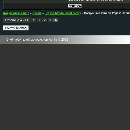
Форум Aprilia Club
»
Aprilia
»
Pegaso Strada/Trail/Factory
»
Воздушный фильтр Pegaso после
Страница
4
из
4
«
1
2
3
4
Клуб любителей мотоциклов Aprilia © 2026