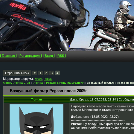
| Главная |
| Регистрация |
| Вход |
| RSS |
Страница
4
из
4
«
1
2
3
4
Модератор форума:
,
zviadi
Prizrak
Форум Aprilia Club
»
Aprilia
»
Pegaso Strada/Trail/Factory
»
Воздушный фильтр Pegaso после
Воздушный фильтр Pegaso после 2005г
Truman
Дата: Среда, 18.05.2022, 23:24 | Сообщен
Народ,кто какое масло льет и какой вяз
только Mannol,вот и стало интересно кто
Добавлено
(18.05.2022, 23:27)
---------------------------------------------
Prizrak
, ну воздушные фильтра все не л
целом вели себя нормально,но я все ра