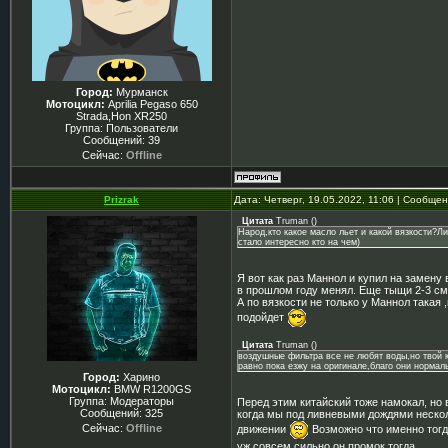
Город:
Мурманск
Мотоцикл:
Aprilia Pegaso 650
Strada,Hon XR250
Группа: Пользователи
Сообщений:
39
Сейчас:
Offline
Prizrak
Дата: Четверг, 19.05.2022, 11:06 | Сообще
Цитата
Truman
(
)
Народ,кто какое масло льет и какой вязкости?Л
стало интересно кто на чем)
Я вот как раз Маннол и купил на замену 
в прошлом году менял. Еще тыщи 2-3 сме
А по вязкости не только у Маннол такая 
подойдет
Цитата
Truman
(
)
воздушные фильтра все не любят воды,но твой к
равно пока езжу на оригинале,благо они норма
Город:
Харино
Мотоцикл:
BMW R1200GS
Группа: Модераторы
Перед этим китайский тоже намокал, но 
Сообщений:
325
когда мы под ливневыми дождями нескол
Сейчас:
Offline
движении
Возможно что именно тогда
уж совсем сильно он промок тогда...