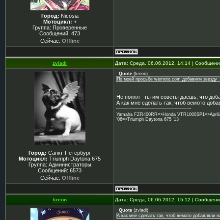
Город:
Nicosia
Мотоцикл:
+
Группа: Проверенные
Сообщений:
473
Сейчас:
Offline
zviadi
Дата: Среда, 06.06.2012, 14:14 | Сообщен
Quote
(
kreon
)
По моей просьбе wemoto.com добавили звезду
Не понял - ты им советы даешь, что доба
А как мне сделать так, чтоб вемото доб
Yamaha FZR400RR=>Honda VTR1000SP1=>Aprilia 
'06=>Triumph Daytona 675 '13
Город:
Санкт-Петербург
Мотоцикл:
Triumph Daytona 675
Группа: Администраторы
Сообщений:
6573
Сейчас:
Offline
kreon
Дата: Среда, 06.06.2012, 15:12 | Сообщен
Quote
(
zviadi
)
А как мне сделать так, чтоб вемото добавляли 