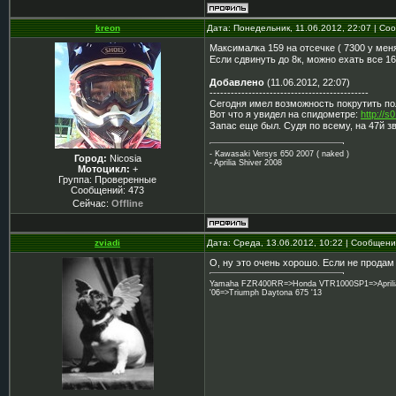
kreon
Дата: Понедельник, 11.06.2012, 22:07 | С
Максималка 159 на отсечке ( 7300 у меня
Если сдвинуть до 8к, можно ехать все 1
Добавлено
(11.06.2012, 22:07)
---------------------------------------------
Сегодня имел возможность покрутить п
Вот что я увидел на спидометре:
http://s
Запас еще был. Судя по всему, на 47й з
- Kawasaki Versys 650 2007 ( naked )
Город:
Nicosia
- Aprilia Shiver 2008
Мотоцикл:
+
Группа: Проверенные
Сообщений:
473
Сейчас:
Offline
zviadi
Дата: Среда, 13.06.2012, 10:22 | Сообщен
О, ну это очень хорошо. Если не продам
Yamaha FZR400RR=>Honda VTR1000SP1=>Aprilia 
'06=>Triumph Daytona 675 '13