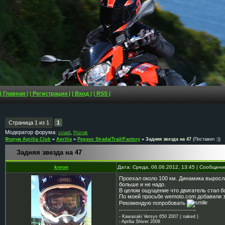
| Главная |
| Регистрация |
| Вход |
| RSS |
Страница
1
из
1
1
Модератор форума:
,
zviadi
Prizrak
Форум Aprilia Club
»
Aprilia
»
Pegaso Strada/Trail/Factory
»
Задняя звезда на 47
(Поставил :))
Задняя звезда на 47
kreon
Дата: Среда, 06.06.2012, 13:45 | Сообщен
Проехал около 100 км. Динамика выросла
больше и не надо.
В целом ощущение что двигатель стал бо
По моей просьбе wemoto.com добавили зв
Рекомендую попробовать
- Kawasaki Versys 650 2007 ( naked )
- Aprilia Shiver 2008