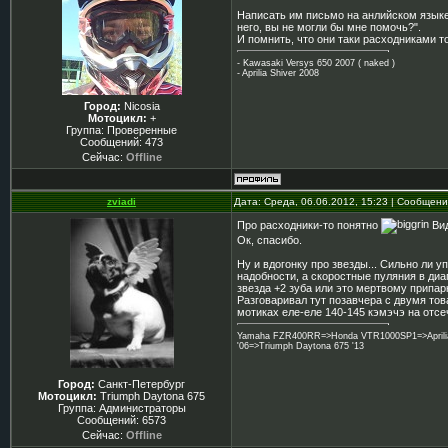
Написать им письмо на анлийском языке,
него, вы не могли бы мне помочь?".
И помнить, что они таки расходниками то
- Kawasaki Versys 650 2007 ( naked )
- Aprilia Shiver 2008
Город:
Nicosia
Мотоцикл:
+
Группа: Проверенные
Сообщений:
473
Сейчас:
Offline
zviadi
Дата: Среда, 06.06.2012, 15:23 | Сообщен
Про расходники-то понятно
Вид
Ок, спасибо.
Ну и вдогонку про звезды... Сильно ли 
надобности, а скоростные пуляния в диа
звезда +2 зуба или это мертвому припар
Разговаривал тут позавчера с двумя то
мотиках еле-еле 140-145 кэмэчэ на отсеч
Yamaha FZR400RR=>Honda VTR1000SP1=>Aprilia 
'06=>Triumph Daytona 675 '13
Город:
Санкт-Петербург
Мотоцикл:
Triumph Daytona 675
Группа: Администраторы
Сообщений:
6573
Сейчас:
Offline