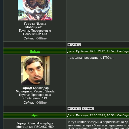
Город:
Nicosia
Мотоцикл:
+
Группа: Проверенные
Сообщений:
473
Сейчас:
Offline
Koleso
Дата: Суббота, 16.06.2012, 12:57 | Сообщ
та можна проверить по ГПСу....
Город:
Краснодар
Мотоцикл:
Pegaso Strada
Группа: Проверенные
Сообщений:
119
Сейчас:
Offline
viper
Дата: Пятница, 22.06.2012, 10:50 | Сообщ
Я тут нашел звезды на априлию от 40 до
Город:
Санкт-Петербург
ненужна теперь? У пегаса передачки и та
Мотоцикл:
PEGASO 650
Я бы наоборот поставил на 40 зубьев иб