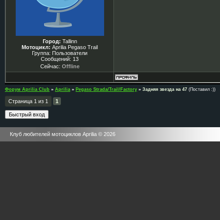
Город:
Tallinn
Мотоцикл:
Aprilia Pegaso Trail
Группа: Пользователи
Сообщений:
13
Сейчас:
Offline
Форум Aprilia Club
»
Aprilia
»
Pegaso Strada/Trail/Factory
»
Задняя звезда на 47
(Поставил :))
Страница
1
из
1
1
Клуб любителей мотоциклов Aprilia © 2026