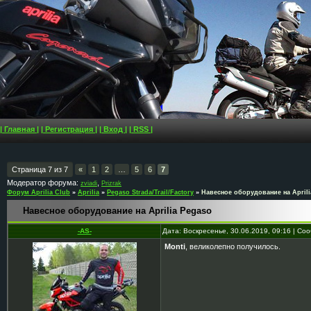
| Главная |
| Регистрация |
| Вход |
| RSS |
Страница
7
из
7
«
1
2
…
5
6
7
Модератор форума:
,
zviadi
Prizrak
Форум Aprilia Club
»
Aprilia
»
Pegaso Strada/Trail/Factory
»
Навесное оборудование на Aprili
Навесное оборудование на Aprilia Pegaso
-AS-
Дата: Воскресенье, 30.06.2019, 09:16 | С
Monti
, великолепно получилось.