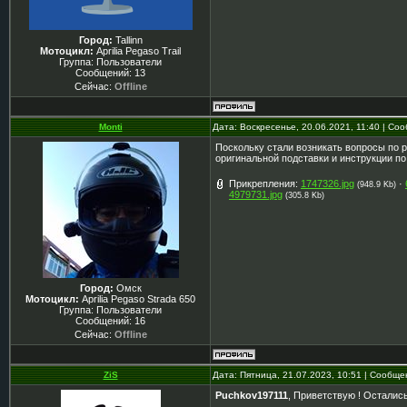
Город:
Tallinn
Мотоцикл:
Aprilia Pegaso Trail
Группа: Пользователи
Сообщений:
13
Сейчас:
Offline
Monti
Дата: Воскресенье, 20.06.2021, 11:40 | С
Поскольку стали возникать вопросы по 
оригинальной подставки и инструкции по
Прикрепления:
1747326.jpg
·
(948.9 Kb)
4979731.jpg
(305.8 Kb)
Город:
Омск
Мотоцикл:
Aprilia Pegaso Strada 650
Группа: Пользователи
Сообщений:
16
Сейчас:
Offline
ZiS
Дата: Пятница, 21.07.2023, 10:51 | Сообщ
Puchkov197111
, Приветствую ! Остались