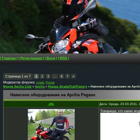
| Главная |
| Регистрация |
| Вход |
| RSS |
Страница
1
из
7
1
2
3
…
6
7
»
Модератор форума:
,
zviadi
Prizrak
Форум Aprilia Club
»
Aprilia
»
Pegaso Strada/Trail/Factory
»
Навесное оборудование на Aprili
Навесное оборудование на Aprilia Pegaso
-AS-
Дата: Среда, 23.03.2011,
Товарищи, кто какие мо