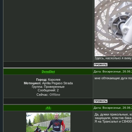
Здесь, насколько я вижу
DynoDjet
Дата: Воскресенье, 26.06
мне обтекающие дуги по
Город:
Королев
Мотоцикл:
Aprilia Pegaso Strada
Группа: Проверенные
Сообщений:
2
Сейчас:
Offline
-AS-
Дата: Воскресенье, 26.06
Да, дужки прикольные, к
защищали, пластик бака 
Я на Трансальп и CB400