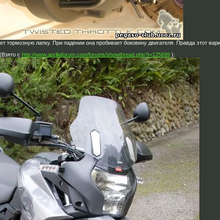
ет тормозную лапку. При падении она пробивает боковину двигателя. Правда этот вар
(Взято с
http://www.apriliaforum.com/forums/showthread.php?t=125699
):