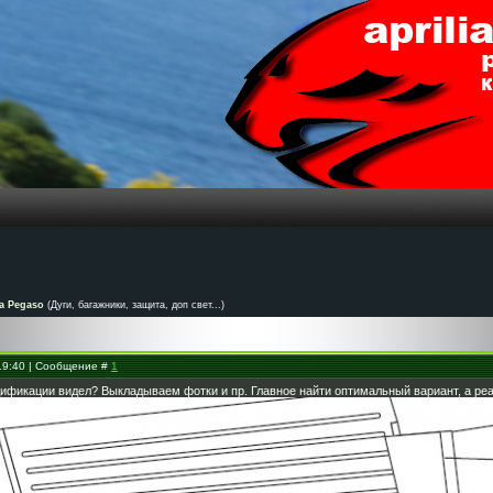
a Pegaso
(Дуги, багажники, защита, доп свет...)
 19:40 | Сообщение #
1
дификации видел? Выкладываем фотки и пр. Главное найти оптимальный вариант, а реа