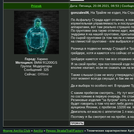
Prizrak
Дата: Пятница, 20.08.2021, 06:53 | Сообщ
gonzales06
, На Трайле не ездил, На Стр
По Асфальту Страда идет отлично, в пов
изумительная управляемость и послушно
аппаратами, вот там реально страшно п
По грунтовке она также отлично идет, жив
эндурики я на нашей грунтовке, присыпа
По сырой грунтовке (в том числе и глин
на глинистой грунтовке - еле выбрался о
Разница в подвеске между Страдой и Тра
грейдере, хотя и кажется что сейчас от 
грейдере кажется что там все оторвано 
Город:
Харино
Мотоцикл:
BMW R1200GS
Я за свой пробег, при постоянной езде п
Группа: Модераторы
вполне хватает, если не скакать как на м
Сообщений:
325
Сейчас:
Offline
Также слышал (сам не могу утверждать) 
этот момент всегда смущал, в бак им не 
Да и выбора то особого нет. В продаже 
С каким пробегом смотреть... Ну тут мог
по состоянию в первую очередь. Не стои
Резиновые изделия "за бугром" хоть и н
будет говорить о том что мот либо долго
аукциона Японии, с пробегом 13200 км.
Двигатель ел масло с аппетитом 1 л масл
Поэтому я бы смотрел не на пробег, а на
Форум Aprilia Club
»
Aprilia
»
Pegaso Strada/Trail/Factory
»
Технические характеристики Apri