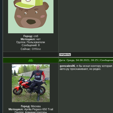
Город:
спб
Мотоцикл:
нет
Группа: Пользователи
Сообщений:
8
Сейчас:
Offline
-AS-
Дата: Среда, 04.08.2021, 06:25 | Сообщен
gonzales06
, я бы искал контору которая 
авто.ру проскакивают, но редко.
Город:
Москва
Мотоцикл:
Aprilia Pegaso 650 Trail
Группа: Администраторы