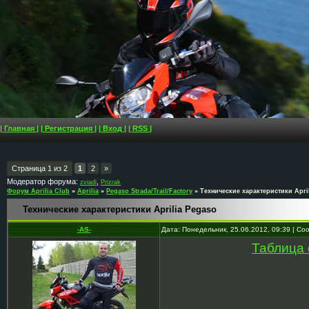
| Главная |
| Регистрация |
| Вход |
| RSS |
Страница
1
из
2
1
2
»
Модератор форума:
,
zviadi
Prizrak
Форум Aprilia Club
»
Aprilia
»
Pegaso Strada/Trail/Factory
»
Технические характеристики Apri
Технические характеристики Aprilia Pegaso
-AS-
Дата: Понедельник, 25.06.2012, 09:39 | С
Таблица 