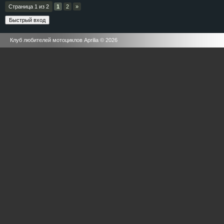
Страница
1
из
2
1
2
»
Клуб любителей мотоциклов Aprilia © 2026