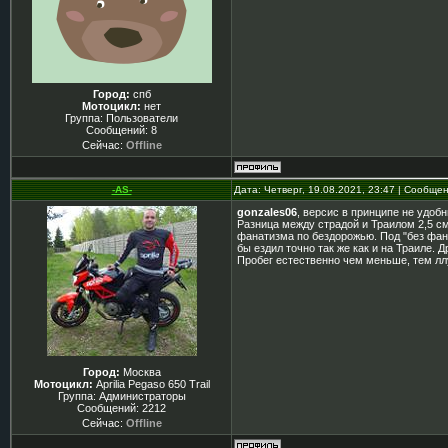
Город:
спб
Мотоцикл:
нет
Группа: Пользователи
Сообщений:
8
Сейчас:
Offline
-AS-
Дата: Четверг, 19.08.2021, 23:47 | Сообще
gonzales06
, версис в принципе не удобн
Разница между страдой и Траилом 2,5 см 
фанатизма по бездорожью. Под "без фана
бы ездил точно так же как и на Траиле. 
Пробег естественно чем меньше, тем ллу
Город:
Москва
Мотоцикл:
Aprilia Pegaso 650 Trail
Группа: Администраторы
Сообщений:
2212
Сейчас:
Offline