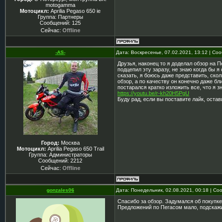
motogamma
Мотоцикл:
Aprilia Pegaso 650 ie
Группа: Партнеры
Сообщений:
125
Сейчас:
Offline
-AS-
Дата: Воскресенье, 07.02.2021, 13:12 | С
Друзья, наконец то я доделал обзор на 
подцепил эту заразу, не знаю когда бы я
сказать, я боюсь даже представить, ско
обзор, а по качеству он конечно даже бл
постарался кратко изложить все, что я з
https://youtu.be/r-kh20H5PgU
Буду рад, если вы поставите лайк, оста
Город:
Москва
Мотоцикл:
Aprilia Pegaso 650 Trail
Группа: Администраторы
Сообщений:
2212
Сейчас:
Offline
gonzales06
Дата: Понедельник, 02.08.2021, 00:18 | С
Спасибо за обзор. Задумался об покупке 
Предложений по Пегасом мало, подскажи