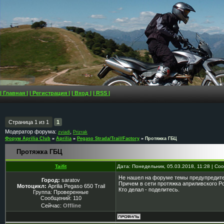
| Главная |
| Регистрация |
| Вход |
| RSS |
Страница
1
из
1
1
Модератор форума:
,
zviadi
Prizrak
Форум Aprilia Club
»
Aprilia
»
Pegaso Strada/Trail/Factory
»
Протяжка ГБЦ
Протяжка ГБЦ
Taifit
Дата: Понедельник, 05.03.2018, 11:28 | С
Не нашел на форуме темы предупредител
Город:
saratov
Причем в сети протяжка априливского Рот
Мотоцикл:
Aprilia Pegaso 650 Trail
Кто делал - поделитесь.
Группа: Проверенные
Сообщений:
110
Сейчас:
Offline