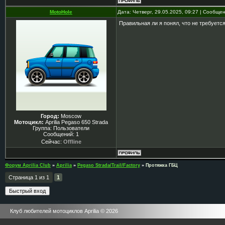
MotoHole
Дата: Четверг, 29.05.2025, 09:27 | Сообще
Правильная ли я понял, что не требуетс
Город:
Moscow
Мотоцикл:
Aprilia Pegaso 650 Strada
Группа: Пользователи
Сообщений:
1
Сейчас:
Offline
Форум Aprilia Club
»
Aprilia
»
Pegaso Strada/Trail/Factory
»
Протяжка ГБЦ
Страница
1
из
1
1
Клуб любителей мотоциклов Aprilia © 2026