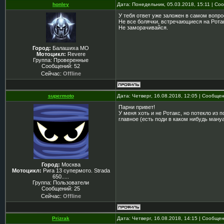
honley
Дата: Понедельник, 05.03.2018, 15:11 | С
У тебя ответ уже заложен в самом вопро
Не все болячки, встречающиеся на Рота
Не заморачивайся.
Город:
Балашиха МО
Мотоцикл:
Revere
Группа: Проверенные
Сообщений:
52
Сейчас:
Offline
supermoto
Дата: Четверг, 16.08.2018, 12:05 | Сообще
Парни привет!
У меня хоть и не Ротакс, но потекло из
главное (есть поди в каком нибудь мануа
Город:
Москва
Мотоцикл:
Рига 13 супермото. Strada
650.....
Группа: Пользователи
Сообщений:
25
Сейчас:
Offline
Prizrak
Дата: Четверг, 16.08.2018, 14:15 | Сообще