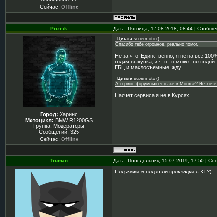
Сейчас:
Offline
Prizrak
Дата: Пятница, 17.08.2018, 08:44 | Сообщ
Цитата
supermoto
(
)
Спасибо тебе огромное, реально помог.
Не за что. Единственно, я не на все 10
годам выпуска, и что-то может не подо
ГБЦ и маслосъемные, жду...
Цитата
supermoto
(
)
А сервис форумный есть же в Москве? Не хочет
Насчет сервиса я не в Курсах...
Город:
Харино
Мотоцикл:
BMW R1200GS
Группа: Модераторы
Сообщений:
325
Сейчас:
Offline
Truman
Дата: Понедельник, 15.07.2019, 17:50 | С
Подскажите,подошли прокладки с XT?)