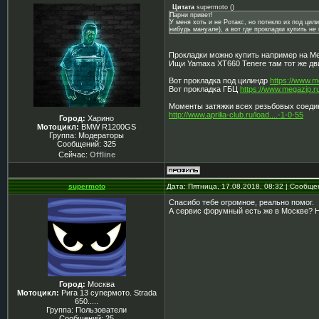
Цитата
supermoto
(
)
Парни привет!
У меня хоть и не Ротакс, но потекло из под цил
нибудь мануале), а вот где прокладки купить не
Прокладки можно купить например на Me
Ищи Yamaxa XT660 Tenere там тот же дв
Вот прокладка под цилиндр
https://www.m
Вот прокладка ГБЦ
https://www.megazip.r
Моменты затяжки всех резьбовых соедин
http://www.aprilia-club.ru/load....-1-0-55
Город:
Харино
Мотоцикл:
BMW R1200GS
Группа: Модераторы
Сообщений:
325
Сейчас:
Offline
supermoto
Дата: Пятница, 17.08.2018, 08:32 | Сообщ
Спасибо тебе огромное, реально помог.
А сервис форумный есть же в Москве? Н
Город:
Москва
Мотоцикл:
Рига 13 супермото. Strada
650.....
Группа: Пользователи
Сообщений:
25