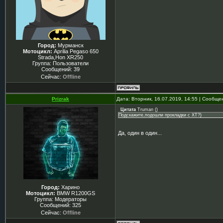
Город:
Мурманск
Мотоцикл:
Aprilia Pegaso 650
Strada,Hon XR250
Группа: Пользователи
Сообщений:
39
Сейчас:
Offline
Prizrak
Дата: Вторник, 16.07.2019, 14:55 | Сообщ
Цитата
Truman
(
)
Подскажите,подошли прокладки с XT?)
Да, один в один...
Город:
Харино
Мотоцикл:
BMW R1200GS
Группа: Модераторы
Сообщений:
325
Сейчас:
Offline