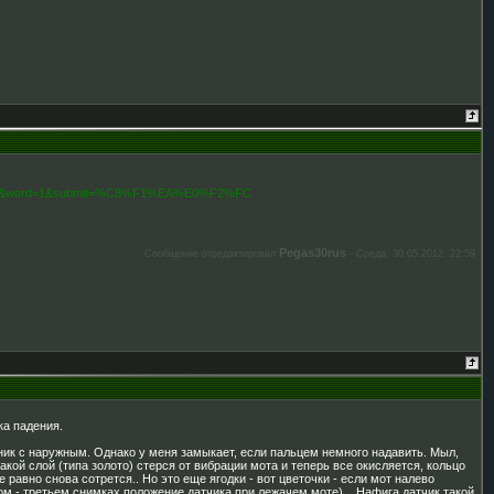
nd&word=1&submit=%C8%F1%EA%E0%F2%FC
Pegas30rus
Сообщение отредактировал
-
Среда, 30.05.2012, 22:59
ка падения.
дник с наружным. Однако у меня замыкает, если пальцем немного надавить. Мыл,
акой слой (типа золото) стерся от вибрации мота и теперь все окисляется, кольцо
равно снова сотрется.. Но это еще ягодки - вот цветочки - если мот налево
ором - третьем снимках положение датчика при лежачем моте)... Нафига датчик такой