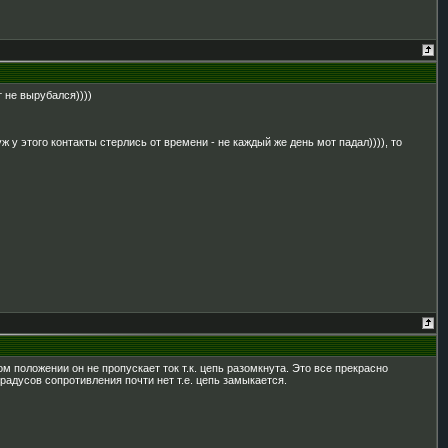
 не вырубался))))
уж у этого контакты стерлись от времени - не каждый же день мот падал)))), то
ом положении он не пропускает ток т.к. цепь разомкнута. Это все прекрасно
адусов сопротивления почти нет т.е. цепь замыкается.