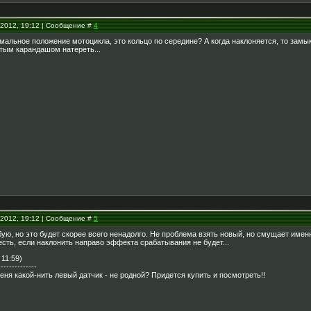
.2012, 19:12 | Сообщение #
4
рмальное положение мотоцикла, это кольцо по середине? А когда наклоняется, то замы
тым карандашом натереть...
.2012, 19:12 | Сообщение #
5
ю, но это будет скорее всего ненадолго. Не проблема взять новый, но смущает именн
 есть, если наклонить направо эффекта срабатывания не будет...
 11:59)
--------------
еня какой-нить левый датчик - не родной? Придется купить и посмотреть!!