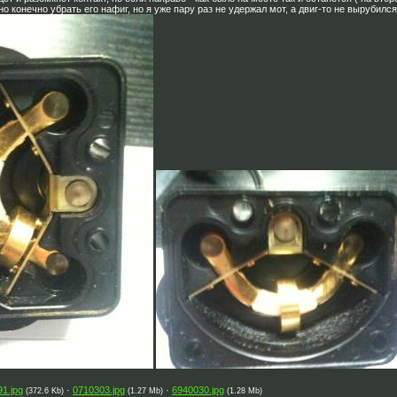
 конечно убрать его нафиг, но я уже пару раз не удержал мот, а двиг-то не вырубился 
1.jpg
·
0710303.jpg
·
6940030.jpg
(372.6 Kb)
(1.27 Mb)
(1.28 Mb)