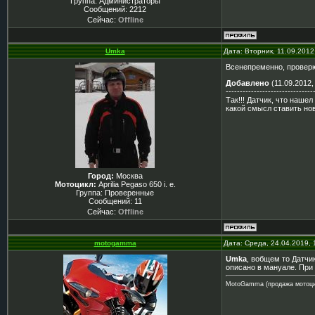
Группа: Администраторы
Сообщений:
2212
Сейчас:
Offline
Umka
Дата: Вторник, 11.09.2012
Всенепременно, проверю 
Добавлено
(11.09.2012,
-------------------------------
Так!!! Датчик, что нашел
какой смысл ставить нов
Город:
Москва
Мотоцикл:
Aprilia Pegaso 650 i. e.
Группа: Проверенные
Сообщений:
11
Сейчас:
Offline
motogamma
Дата: Среда, 24.04.2019,
Umka
, вобщем то Датчик
описано в мануале. При
MotoGamma (продажа мотоци