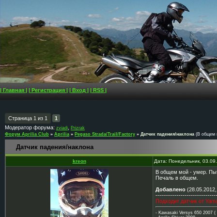
| Главная |
| Регистрация |
| Вход |
| RSS |
Страница
1
из
1
1
Модератор форума:
,
zviadi
Prizrak
Форум Aprilia Club
»
Aprilia
»
Pegaso Strada/Trail/Factory
»
Датчик падения/наклона
(В общем м
Датчик падения/наклона
kreon
Дата: Понедельник, 03.09
В общем мой - умер. Пыт
Печаль в общем.
Добавлено
(28.05.2012,
-------------------------------
Подходит датчик от Yam
- Kawasaki Versys 650 2007 (