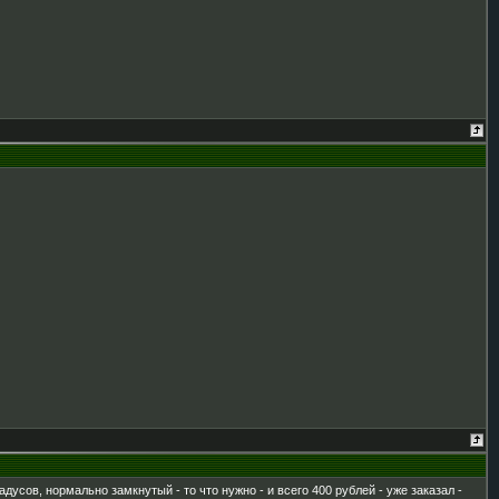
дусов, нормально замкнутый - то что нужно - и всего 400 рублей - уже заказал -