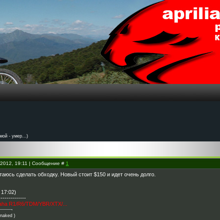
ой - умер...)
.2012, 19:11 | Сообщение #
1
аюсь сделать обходку. Новый стоит $150 и идет очень долго.
 17:02)
--------------
aha R1/R6/TDM/YBR/XTX/...
 naked )