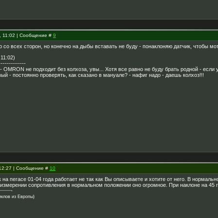
, 11:02 | Сообщение #
9
со всех сторон, но конечно на дыбы вставать не буду - понаклоняю датчик, чтобы мот
 11:02)
--------------
 - OMRON не подходит без колхоза, увы... Хотя все равно не буду брать родной - если 
ый - постоянно проверять, как сказано в мануале? - нафиг надо - даешь колхоз!!!
 12:27 | Сообщение #
10
 на пегасе 01-04 года работает не так как Вы описываете и хотите от него. В нормальн
 измерении сопротивления в нормальном положении оно огромное. При наклоне на 45 гр
клов из Европы)