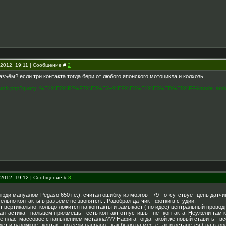
.2012, 19:11 | Сообщение #
2
разъём? если три контакта тогда бери от любого японского мотоцикла и колхозь
ru/search.php?query=%E4%E0%F2%F7%E8%EA+%EF%E0%E4%E5%ED%E8%FF&mode=a
.2012, 19:12 | Сообщение #
3
ди мануалом Pegaso 650 i.e.), считал ошибку из мозгов - 79 - отсутствует цепь датчи
ельно контакты в разъеме не звонятся... Разобрал датчик - фотки в студии.
т вертикально, кольцо ложится на контакты и замыкает ( по идее) центральный прово
фантастика - пальцем прижмешь - есть контакт отпустишь - нет контакта. Неужели там к
е пластмассовое с напылением металла??? Нафига тогда такой же новый ставить - все 
дет и разомкнет контакт, но если направо - как было на месте так и останется ( на вт