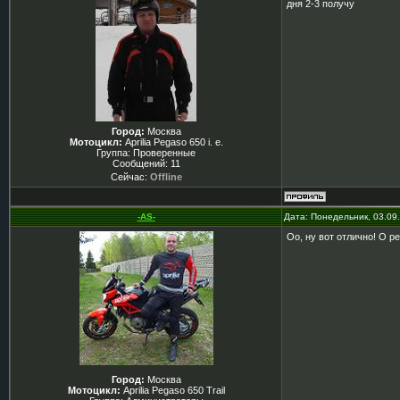
дня 2-3 получу
Город:
Москва
Мотоцикл:
Aprilia Pegaso 650 i. e.
Группа: Проверенные
Сообщений:
11
Сейчас:
Offline
-AS-
Дата: Понедельник, 03.09
Оо, ну вот отлично! О р
Город:
Москва
Мотоцикл:
Aprilia Pegaso 650 Trail