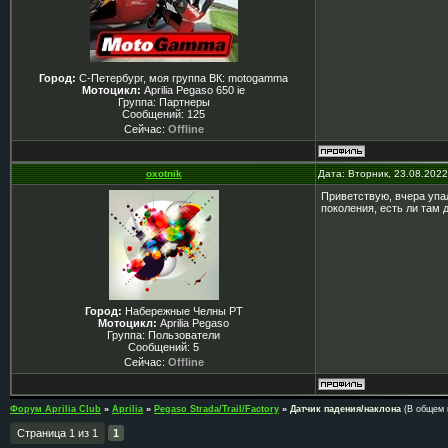
Город:
С-Петербург, моя группа ВК: motogamma
Мотоцикл:
Aprilia Pegaso 650 ie
Группа: Партнеры
Сообщений:
125
Сейчас:
Offline
oxotnik
Дата: Вторник, 23.08.202
Приветствую, вчера упал
поколения, есть ли там 
Город:
Набережные Челны РТ
Мотоцикл:
Aprilia Pegaso
Группа: Пользователи
Сообщений:
5
Сейчас:
Offline
Форум Aprilia Club
»
Aprilia
»
Pegaso Strada/Trail/Factory
»
Датчик падения/наклона
(В общем м
Страница
1
из
1
1