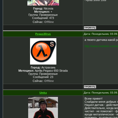
- Aprilia Shiver 2008
Город:
Nicosia
Мотоцикл:
+
Группа: Проверенные
Сообщений:
473
Сейчас:
Offline
Pegas30rus
Дата: Понедельник, 03.09
а твоего датчика какой 
http://www.motolom.
Город:
Астрахань
Мотоцикл:
Aprilia Pegaso 650 Strada
Группа: Проверенные
Сообщений:
23
Сейчас:
Offline
Umka
Дата: Понедельник, 03.09
Всем привет!
Снабдили меня добрые лю
Нашел датчик - действит
Действительно, когда мо
чистил - не помогает - 
вроде металлическое - н
положить, то кольцо съе