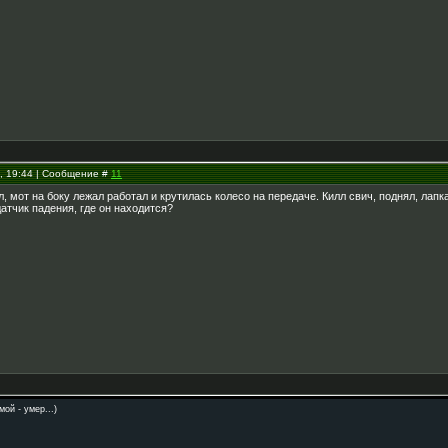
2, 19:44 | Сообщение #
11
, мот на боку лежал работал и крутилась колесо на передаче. Килл свич, поднял, лап
датчик падения, где он находится?
ой - умер...)