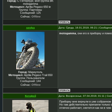
Город:
С-Петербург, моя группа ВК:
motogamma
Мотоцикл:
Aprilia Pegaso 650 ie
Группа: Партнеры
Сообщений:
125
Сейчас:
Offline
serdya
Дата: Среда, 16.01.2019, 06:21 | Сообщен
motogamma
, они его в приборку и пом
Город:
Мариуполь
Мотоцикл:
Aprilia Pegaso Trail 650
Группа: Пользователи
Сообщений:
144
Сейчас:
Offline
Котофей
Дата: Воскресенье, 07.04.2019, 01:11 | С
Приборку мне вернули в уже собранном 
Но там действительно припаяли только о
отлично работает, светится как ни в чем