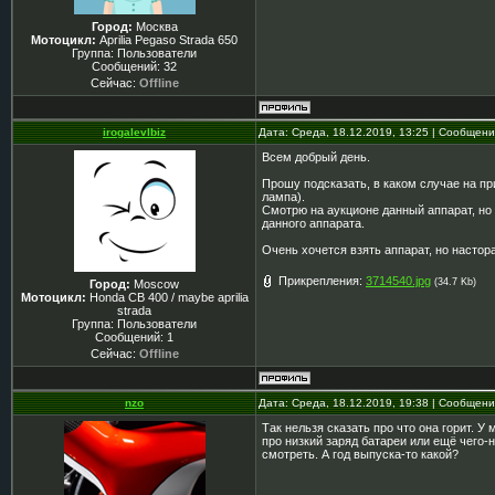
Город:
Москва
Мотоцикл:
Aprilia Pegaso Strada 650
Группа: Пользователи
Сообщений:
32
Сейчас:
Offline
irogalevlbiz
Дата: Среда, 18.12.2019, 13:25 | Сообщен
Всем добрый день.
Прошу подсказать, в каком случае на пр
лампа).
Смотрю на аукционе данный аппарат, но 
данного аппарата.
Очень хочется взять аппарат, но настор
Прикрепления:
3714540.jpg
(34.7 Kb)
Город:
Moscow
Мотоцикл:
Honda CB 400 / maybe aprilia
strada
Группа: Пользователи
Сообщений:
1
Сейчас:
Offline
nzo
Дата: Среда, 18.12.2019, 19:38 | Сообщен
Так нельзя сказать про что она горит. У
про низкий заряд батареи или ещё чего-
смотреть. А год выпуска-то какой?