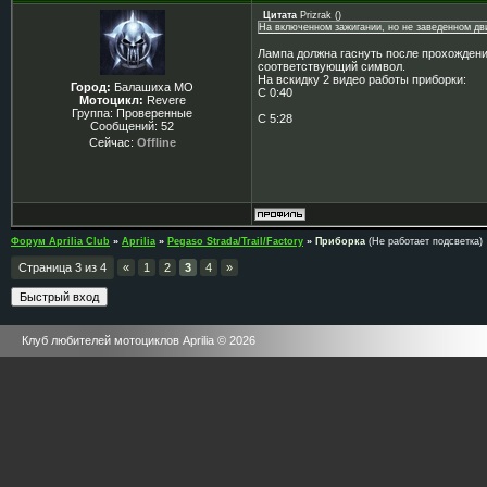
Цитата
Prizrak
(
)
На включенном зажигании, но не заведенном двиг
Лампа должна гаснуть после прохождения
соответствующий символ.
На вскидку 2 видео работы приборки:
Город:
Балашиха МО
С 0:40
Мотоцикл:
Revere
Группа: Проверенные
С 5:28
Сообщений:
52
Сейчас:
Offline
Форум Aprilia Club
»
Aprilia
»
Pegaso Strada/Trail/Factory
»
Приборка
(Не работает подсветка)
Страница
3
из
4
«
1
2
3
4
»
Клуб любителей мотоциклов Aprilia © 2026