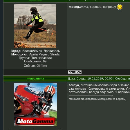
motogamma
, хорошо, попрошу
Город:
Волоколамск, Ярославль
Мотоцикл:
Aprilia Pegaso Strada
Группа: Пользователи
Сообщений:
69
Сейчас:
Offline
motogamma
Дата: Среда, 16.01.2019, 00:00 | Сообщен
serdya
, антенна иммобилайзера в замке
уже снимает блокировку с зажигания. У 
автомобилей всегда отдельно. У априлии 
MotoGamma (продажа мотоциклов из Европы)