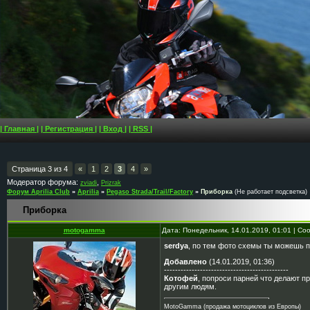
| Главная |
| Регистрация |
| Вход |
| RSS |
Страница
3
из
4
«
1
2
3
4
»
Модератор форума:
,
zviadi
Prizrak
Форум Aprilia Club
»
Aprilia
»
Pegaso Strada/Trail/Factory
»
Приборка
(Не работает подсветка)
Приборка
motogamma
Дата: Понедельник, 14.01.2019, 01:01 | С
serdya
, по тем фото схемы ты можешь п
Добавлено
(14.01.2019, 01:36)
---------------------------------------------
Котофей
, попроси парней что делают п
другим людям.
MotoGamma (продажа мотоциклов из Европы)