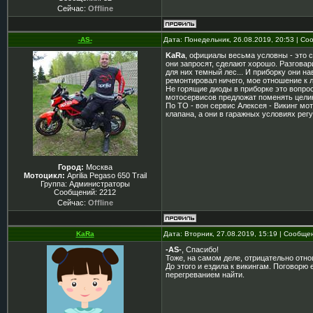
Сейчас:
Offline
-AS-
Дата: Понедельник, 26.08.2019, 20:53 | С
KaRa
, официалы весьма условны - это се
они запросят, сделают хорошо. Разговар
для них темный лес... И приборку они н
ремонтировал ничего, мое отношение к 
Не горящие диоды в приборке это вопрос
мотосервисов предложат поменять целико
По ТО - вон сервис Алексея - Викинг мот
клапана, а они в гаражных условиях регу
Город:
Москва
Мотоцикл:
Aprilia Pegaso 650 Trail
Группа: Администраторы
Сообщений:
2212
Сейчас:
Offline
KaRa
Дата: Вторник, 27.08.2019, 15:19 | Сообщ
-AS-
, Спасибо!
Тоже, на самом деле, отрицательно от
До этого и ездила к викингам. Поговорю
перегреванием найти.