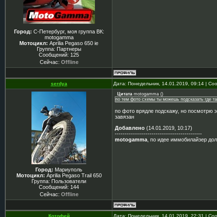
Город:
С-Петербург, моя группа ВК:
motogamma
Мотоцикл:
Aprilia Pegaso 650 ie
Группа: Партнеры
Сообщений:
125
Сейчас:
Offline
serdya
Дата: Понедельник, 14.01.2019, 09:14 | С
Цитата
motogamma
(
)
по тем фото схемы ты можешь подсказать где т
по фото врядле подскажу, но посмотрю 
завязан
Добавлено
(14.01.2019, 10:17)
---------------------------------------------
motogamma
, по идее иммобилайзер дол
Город:
Мариуполь
Мотоцикл:
Aprilia Pegaso Trail 650
Группа: Пользователи
Сообщений:
144
Сейчас:
Offline
Котофей
Дата: Понедельник, 14.01.2019, 22:31 | С