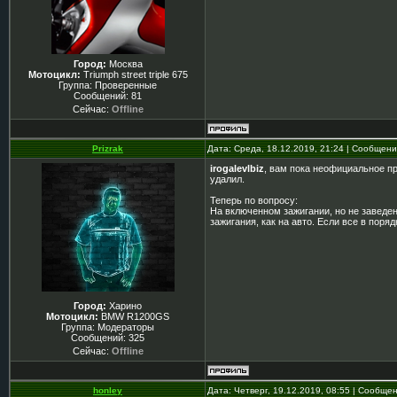
Город:
Москва
Мотоцикл:
Triumph street triple 675
Группа: Проверенные
Сообщений:
81
Сейчас:
Offline
Prizrak
Дата: Среда, 18.12.2019, 21:24 | Сообщен
irogalevlbiz
, вам пока неофициальное пр
удалил.
Теперь по вопросу:
На включенном зажигании, но не заведен
зажигания, как на авто. Если все в поряд
Город:
Харино
Мотоцикл:
BMW R1200GS
Группа: Модераторы
Сообщений:
325
Сейчас:
Offline
honley
Дата: Четверг, 19.12.2019, 08:55 | Сообще