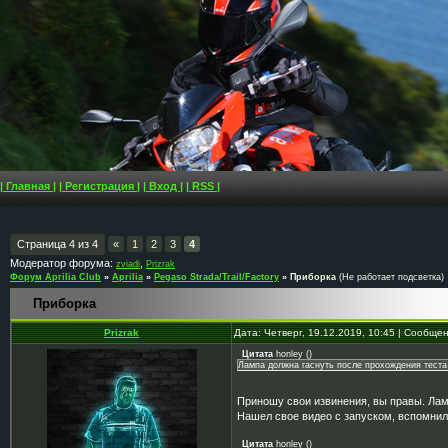
| Главная |
| Регистрация |
| Вход |
| RSS |
Страница
4
из
4
«
1
2
3
4
Модератор форума:
,
zviadi
Prizrak
Форум Aprilia Club
»
Aprilia
»
Pegaso Strada/Trail/Factory
»
Приборка
(Не работает подсветка)
Приборка
Prizrak
Дата: Четверг, 19.12.2019, 10:45 | Сообще
Цитата
honley
(
)
Лампа должна гаснуть после прохождения теста
Приношу свои извинения, вы правы. Ламп
Нашел свое видео с запуском, вспомни
Цитата
honley
(
)