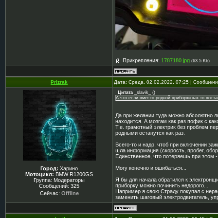
Прикрепления:
1787180.jpg
(63.5 Kb)
Prizrak
Дата: Среда, 02.02.2022, 07:25 | Сообщен
Цитата
_slavik_
(
)
А что если вместо родной приборки как то пост
Да при желании туда можно абсолютно л
находится. А мозгам как раз пофик с как
Т.е. грамотный электрик без проблем пе
родными останутся как раз.
Всего-то и надо, чтоб при включении за
шла информация (скорость, пробег, обор
Единственное, что потеряешь при этом -
Могу конечно и ошибаться...
Город:
Харино
Мотоцикл:
BMW R1200GS
Я бы для начала обратился к электронщи
Группа: Модераторы
приборку можно починить недорого...
Сообщений:
325
Например я свою Страду покупал с нера
Сейчас:
Offline
заменить шаговый электродвигатель, упр