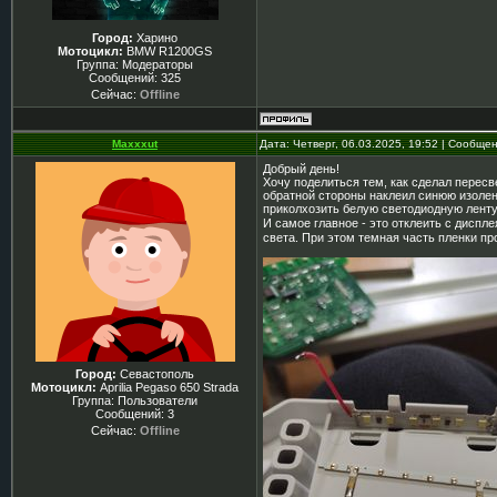
Город:
Харино
Мотоцикл:
BMW R1200GS
Группа: Модераторы
Сообщений:
325
Сейчас:
Offline
Maxxxut
Дата: Четверг, 06.03.2025, 19:52 | Сообще
Добрый день!
Хочу поделиться тем, как сделал перес
обратной стороны наклеил синюю изолен
приколхозить белую светодиодную ленту
И самое главное - это отклеить с диспл
света. При этом темная часть пленки п
Город:
Севастополь
Мотоцикл:
Aprilia Pegaso 650 Strada
Группа: Пользователи
Сообщений:
3
Сейчас:
Offline