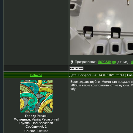
Прикрепления:
5692339.jpg
·
6
(3.11 Mb)
Polovec
Дата: Воскресенье, 14.09.2025, 21:41 | С
Всем здравствуйте. Может кто продает п
xt660 и какие компоненты от не нужны. 
эбу.
Город:
Рязань
Мотоцикл:
Aprilia Pegaso treil
Группа: Пользователи
Сообщений:
1
Сейчас:
Offline