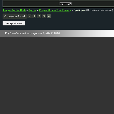
Форум Aprilia Club
»
Aprilia
»
Pegaso Strada/Trail/Factory
»
Приборка
(Не работает подсветка)
Страница
4
из
4
«
1
2
3
4
Клуб любителей мотоциклов Aprilia © 2026