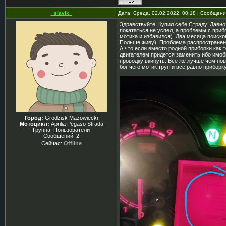
_slavik_
Дата: Среда, 02.02.2022, 00:18 | Сообщен
Здравствуйте. Купил себе Страду. Давно
покататься не успел, а проблемы с приб
мотика и избавился). Два месяца поиско
Польше живу). Проблема распространенна
А что если вместо родной приборки как 
двигателем придется заменить ибо имоби
проводку вкинуть. Все же лучше чем нову
бог чего мотик труп и все равно прибор
Город:
Grodzisk Mazowiecki
Мотоцикл:
Aprilia Pegaso Strada
Группа: Пользователи
Сообщений:
2
Сейчас:
Offline