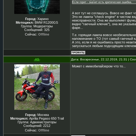
Если горит - значит есть критическая ошибка.
А вот тут не соглашусь. Вовсе не факт чт
Это не лампа "check engine" в чистом в
Город:
Харино
неисправности. Она же выполняет функц
Мотоцикл:
BMW R1200GS
видно "гаечный ключик"), она же указыв
Группа: Модераторы
фаре...
Сообщений:
325
Сейчас:
Offline
Т.е. горящая лампа вовсе необязательно
напоминание о ТО (тот самый гаечный к
А это, если я не ошибаюсь просто неакт
запускаться любым подходящим ключем. 
-AS-
Дата: Воскресенье, 22.12.2019, 21:31 | С
Может с иммобилайзером что то...
Город:
Москва
Мотоцикл:
Aprilia Pegaso 650 Trail
Группа: Администраторы
Сообщений:
2212
Сейчас:
Offline