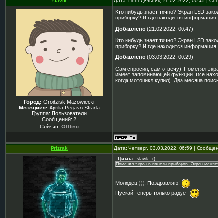
_slavik_
Дата: Понедельник, 21.02.2022, 00:45 | С
Кто нибудь знает точно? Экран LSD зако
приборку? И где находится информация о
Добавлено
(21.02.2022, 00:47)
---------------------------------------------
Кто нибудь знает точно? Экран LSD зако
приборку? И где находится информация о
Добавлено
(03.03.2022, 00:29)
---------------------------------------------
Сам спросил, сам отвечу). Поменял экра
имеет запоминающей функции. Все находи
когда мотоцикл купил). Два месяца поис
Город:
Grodzisk Mazowiecki
Мотоцикл:
Aprilia Pegaso Strada
Группа: Пользователи
Сообщений:
2
Сейчас:
Offline
Prizrak
Дата: Четверг, 03.03.2022, 06:59 | Сообще
Цитата
_slavik_
(
)
Поменял экран в панели приборов. Экран меняет
Молодец ))). Поздравляю!
Пускай теперь только радует