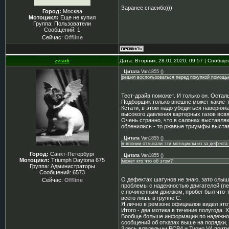
Заранее спасибо)))
Город:
Москва
Мотоцикл:
Еще не купил
Группа: Пользователи
Сообщений:
1
Сейчас:
Offline
zviadi
Дата: Вторник, 28.01.2020, 09:57 | Сообщ
Цитата
Van1855
(
)
решил воспользоваться перед покупкой помощ
Тест-драйв поможет. И только он. Остальн
Подборщик только внешне может какие-то
Кстати, в этом надо убедиться наверняка
высокого давления картерных газов всв
Очень странно, что в салонах выставл
обленились - то ржавые триумфы выставя
Цитата
Van1855
(
)
в японии отзывали эти мотоциклы из за дефекта
Город:
Санкт-Петербург
Цитата
Van1855
(
)
Мотоцикл:
Triumph Daytona 675
может кто что об этом?
Группа: Администраторы
Сообщений:
6573
О дефектах шатунов не знаю, зато слыш
Сейчас:
Offline
проблемы с надежностью двигателей (пе
с починенным движком, пробег был что-т
всего лишь в группе С.
Я лично в ремзоне официалов видел этот
Итого - два мотика в течение полугода. Х
Вообще больше информации по надежност
сообщений об отказах выше на порядки
Здесь владельцы РСВ4 и Туоно V4 почти 