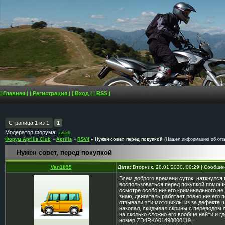
| Главная |
| Регистрация |
| Вход |
| RSS |
Страница
1
из
1
1
Модератор форума:
zviadi
Форум Aprilia Club
»
Aprilia
»
RSV4
»
Нужен совет, перед покупкой
(Нашел информацию об отзыв
Нужен совет, перед покупкой
Van1855
Дата: Вторник, 28.01.2020, 00:29 | Сообщ
Всем доброго времени суток, наткнулся в 
воспользоваться перед покупкой помощь
осмотре особо ничего криминального не
знаю, двигатель работает ровно ничего п
отзывали эти мотоциклы из за дефекта ш
накопал, скидывал скрины с переводом с 
на сколько сложно его вообще найти и гд
номер ZD4RKA01498000119