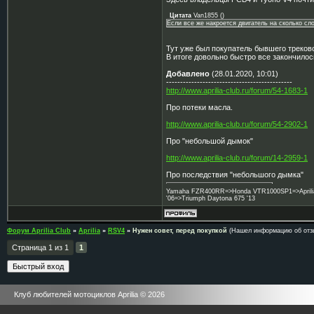
Цитата
Van1855
(
)
Если все же накроется двигатель на сколько сло
Тут уже был покупатель бывшего трековог
В итоге довольно быстро все закончилос
Добавлено
(28.01.2020, 10:01)
---------------------------------------------
http://www.aprilia-club.ru/forum/54-1683-1
Про потеки масла.
http://www.aprilia-club.ru/forum/54-2902-1
Про "небольшой дымок"
http://www.aprilia-club.ru/forum/14-2959-1
Про последствия "небольшого дымка"
Yamaha FZR400RR=>Honda VTR1000SP1=>Aprilia 
'06=>Triumph Daytona 675 '13
Форум Aprilia Club
»
Aprilia
»
RSV4
»
Нужен совет, перед покупкой
(Нашел информацию об отзыв
Страница
1
из
1
1
Клуб любителей мотоциклов Aprilia © 2026