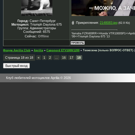
Город:
Санкт-Петербург
Прикрепления:
2148083.jpg
(62.8 Kb)
Мотоцикл:
Triumph Daytona 675
Группа: Администраторы
Сообщений:
6575
Yamaha FZR400RR=>Honda VTR1000SP1=>Aprilia 
Сейчас:
Offline
'06=>Triumph Daytona 675 '13
Форум Aprilia Club
»
Aprilia
»
Caponord ETV1000/1200
»
Технозона (только ВОПРОС-ОТВЕТ)
Страница
18
из
18
«
1
2
…
16
17
18
Клуб любителей мотоциклов Aprilia © 2026