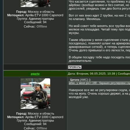
Что касается сцепления, то проблему я
айрбокс (вообще можно и без снятия, но
дросселей, увидишь там два болта регу
Город:
Москоу и область
Мотоцикл:
Aprilia ETV-1000 Caponord
Вот от них вниз идет 2 трубки, на них 2
Группа: Администраторы
по клапану. Меняешь.
Сообщений:
94
Но мой совет тебе менять все трубки во
Сейчас:
Offline
мелкое на площадке. Читай тему про подс
мухры.
Таким образом у меня сцепление стало 
поседеешь), поменял шланг на армирова
армированные сеткой), и теперь сцеплен
Очень долго привыкал к его легкости, пе
В общем посадку тебе надо посидеть по
дополнительно.
agarty
Дата: Вторник, 06.05.2025, 10:38 | Сообщ
Цитата
[AMC]
(
)
atlax, у меня рост 168 - барашек регулировки 
Наверное все же не регулировки седла, 
что на жопу. Очень хорошо держит, а на 
молодой уже.
Город:
Москоу и область
Мотоцикл:
Aprilia ETV-1000 Caponord
Группа: Администраторы
Сообщений:
94
Сейчас:
Offline