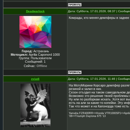
Deadwarlock
Дата: Суббота, 17.01.2026, 08:37 | Сообщ
Комрады, кто менял демпферы в заднее к
Город:
Астрахань
Мотоцикл:
Aprilia Caponord 1000
Группа: Пользователи
Сообщений:
1
Сейчас:
Offline
zviadi
Дата: Суббота, 17.01.2026, 11:46 | Сообщ
На МотоМорини Корсаро демпфер разлете
резиной и залил в них.
Сезон отъздил на таком самодельном д
Возможно это решение твоей проблемы 
Ну или по разборкам искать. Хотя вот в
есть на али за какие-то копейки. Эту и
Так что может и на Капонорда тоже есть 
Yamaha FZR400RR=>Honda VTR1000SP1=>Aprilia 
'06=>Triumph Daytona 675 '13