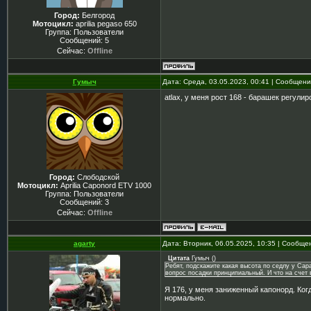
Город:
Белгород
Мотоцикл:
aprilia pegaso 650
Группа: Пользователи
Сообщений:
5
Сейчас:
Offline
Гумыч
Дата: Среда, 03.05.2023, 00:41 | Сообщен
atlax, у меня рост 168 - барашек регул
Город:
Слободской
Мотоцикл:
Aprilia Caponord ETV 1000
Группа: Пользователи
Сообщений:
3
Сейчас:
Offline
agarty
Дата: Вторник, 06.05.2025, 10:35 | Сообщ
Цитата
Гумыч
(
)
Ребят, подскажите какая высота по седлу у Cap
вопрос посадки принципиальный. И что на счет 
Я 176, у меня заниженный капонорд. Когд
нормально.