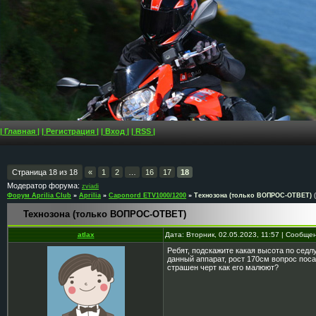
| Главная |
| Регистрация |
| Вход |
| RSS |
Страница
18
из
18
«
1
2
…
16
17
18
Модератор форума:
zviadi
Форум Aprilia Club
»
Aprilia
»
Caponord ETV1000/1200
»
Технозона (только ВОПРОС-ОТВЕТ)
Технозона (только ВОПРОС-ОТВЕТ)
atlax
Дата: Вторник, 02.05.2023, 11:57 | Сообще
Ребят, подскажите какая высота по седл
данный аппарат, рост 170см вопрос поса
страшен черт как его малюют?