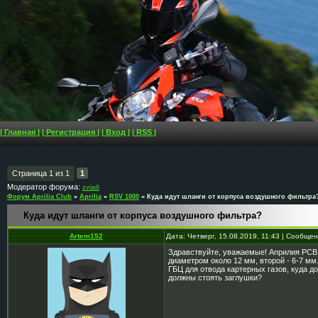
| Главная |
| Регистрация |
| Вход |
| RSS |
Страница
1
из
1
1
Модератор форума:
zviadi
Форум Aprilia Club
»
Aprilia
»
RSV 1000
»
Куда идут шланги от корпуса воздушного фильтра
Куда идут шланги от корпуса воздушного фильтра?
Artem152
Дата: Четверг, 15.08.2019, 11:43 | Сообще
Здравствуйте, уважаемые! Априлия РСВ 2
диаметром около 12 мм, второй - 6-7 мм
ГБЦ для отвода картерных газов, куда 
должны стоять заглушки?