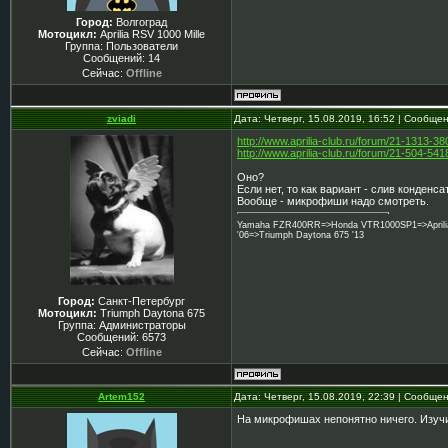
Город:
Волгоград
Мотоцикл:
Aprilia RSV 1000 Mille
Группа: Пользователи
Сообщений:
14
Сейчас:
Offline
zviadi
Дата: Четверг, 15.08.2019, 16:52 | Сообще
http://www.aprilia-club.ru/forum/21-1313-
http://www.aprilia-club.ru/forum/21-504-5
Оно?
Если нет, то как вариант - слив конденс
Вообще - микрофиши надо смотреть.
Yamaha FZR400RR=>Honda VTR1000SP1=>Aprilia 
'06=>Triumph Daytona 675 '13
Город:
Санкт-Петербург
Мотоцикл:
Triumph Daytona 675
Группа: Администраторы
Сообщений:
6573
Сейчас:
Offline
Artem152
Дата: Четверг, 15.08.2019, 22:39 | Сообще
На микрофишах непонятно ничего. Изучи