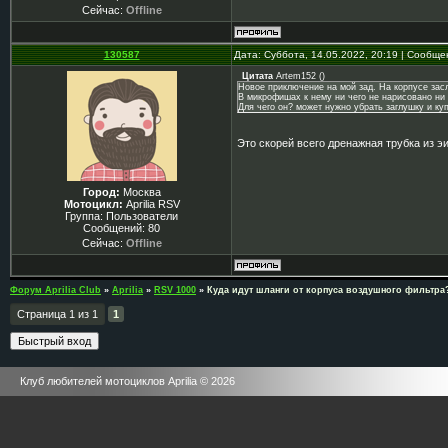
Сейчас:
Offline
130587
Дата: Суббота, 14.05.2022, 20:19 | Сообщ
Цитата
Artem152
(
)
Новое приключение на мой зад. На корпусе засл
В микрофишах к нему ни чего не нарисовано ни 
Для чего он? может нужно убрать заглушку и ку
Это скорей всего дренажная трубка из э
Город:
Москва
Мотоцикл:
Aprilia RSV
Группа: Пользователи
Сообщений:
80
Сейчас:
Offline
Форум Aprilia Club
»
Aprilia
»
RSV 1000
»
Куда идут шланги от корпуса воздушного фильтра
Страница
1
из
1
1
Клуб любителей мотоциклов Aprilia © 2026