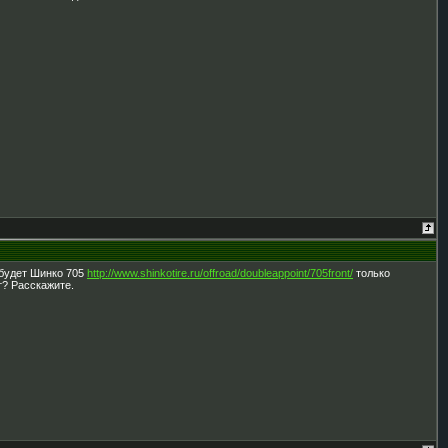
 будет Шинко 705
http://www.shinkotire.ru/offroad/doubleappoint/705front/
только
т? Расскажите.