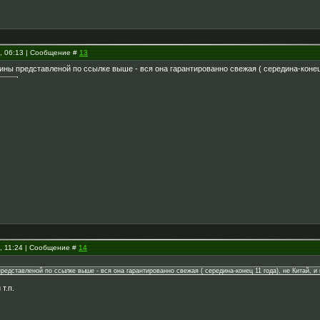
2, 06:13 | Сообщение #
13
зины представленой по ссылке выше - вся она гарантированно свежая ( середина-конец 1
2, 11:24 | Сообщение #
14
представленой по ссылке выше - вся она гарантированно свежая ( середина-конец 11 года), не Китай, и
т.п.