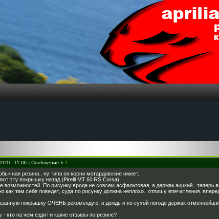
.2011, 11:06 | Сообщение #
1
бычная резина.. ну типа он корни мотардовские имеет..
вот эту покрышку назад (Pirelli MT 60 RS Corsa)
 ее возможностей. По рисунку вроде не совсем асфальтовая, а держак аццкий.. теперь 
о как там себя поведет, суда по рисунку должна неплохо.. отпишу впечатления. впер
азанную покрышку ОЧЕНЬ рекомендую. в дождь и по сухой погоде держак отменнейши
 - кто на чем ездит и какие отзывы по резине?