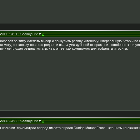
.2011, 13:01 | Сообщение #
2
ирался за зиму сделать выбор и прикупить резину именно универсальную, чтоб и по ас
не могу, поскольку она еще родная и стала уже дубовой от времени - особенно это чу
у - не плохая резина, кстати, хвалят ее, как компромис для асфальта и грунта.
.2011, 13:32 | Сообщение #
3
в наличии. присмотрел вперед вместо пиреля Dunlop Mutant Front .. кто-нить че скажет