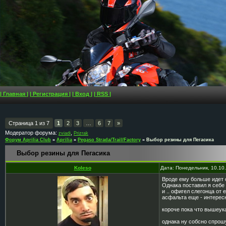
| Главная |
| Регистрация |
| Вход |
| RSS |
Страница
1
из
7
1
2
3
…
6
7
»
Модератор форума:
,
zviadi
Prizrak
Форум Aprilia Club
»
Aprilia
»
Pegaso Strada/Trail/Factory
»
Выбор резины для Пегасика
Выбор резины для Пегасика
Koleso
Дата: Понедельник, 10.10
Вроде ему больше идет о
Однака поставил я себе 
и .. офигел слегонца от
асфальта еще - интересн
короче пока что вышеук
однака ну собсно спрошу