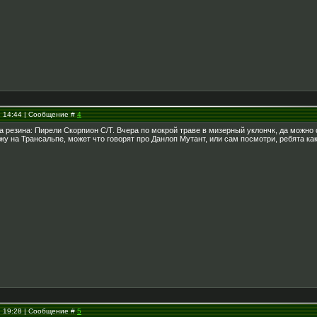
, 14:44 | Сообщение #
4
а резина: Пирели Скорпион С/Т. Вчера по мокрой траве в мизерный уклончк, да можно 
жу на Трансальпе, может что говорят про Данлоп Мутант, или сам посмотри, ребята к
, 19:28 | Сообщение #
5