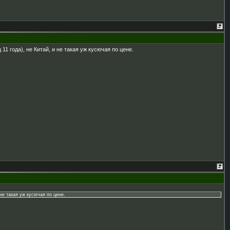
1 года), не Китай, и не такая уж кусючая по цене.
 не такая уж кусючая по цене.