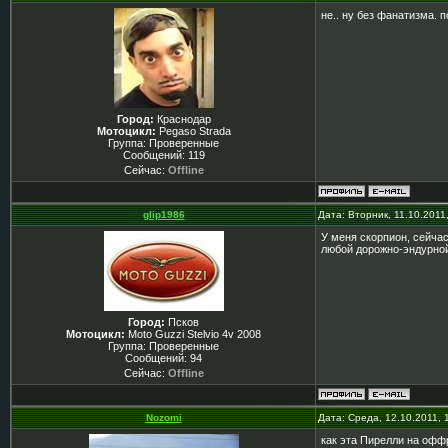
не.. ну без фанатизма. 
Город:
Краснодар
Мотоцикл:
Pegaso Strada
Группа: Проверенные
Сообщений:
119
Сейчас:
Offline
glip1986
Дата: Вторник, 11.10.2011
У меня скорпион, сейчас
любой дорожно-эндурной
Город:
Псков
Мотоцикл:
Moto Guzzi Stelvio 4v 2008
Группа: Проверенные
Сообщений:
94
Сейчас:
Offline
Nozomi
Дата: Среда, 12.10.2011,
как эта Пирелли на офф