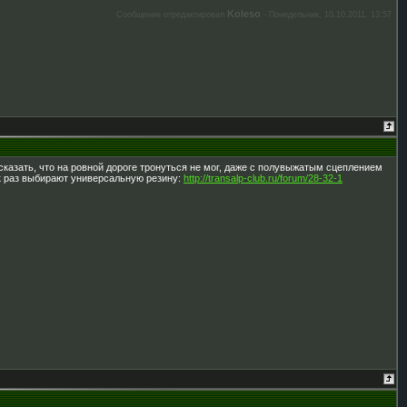
Koleso
Сообщение отредактировал
-
Понедельник, 10.10.2011, 13:57
сказать, что на ровной дороге тронуться не мог, даже с полувыжатым сцеплением
ак раз выбирают универсальную резину:
http://transalp-club.ru/forum/28-32-1