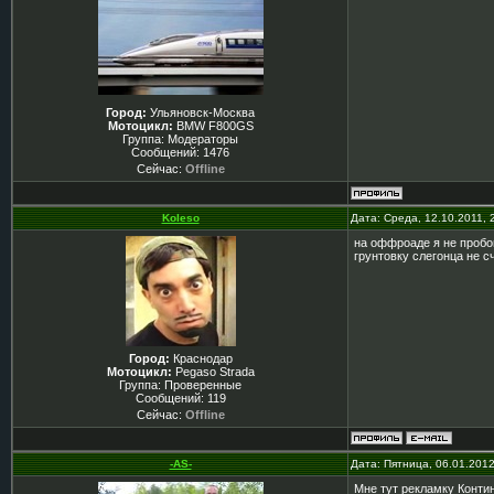
Город:
Ульяновск-Москва
Мотоцикл:
BMW F800GS
Группа: Модераторы
Сообщений:
1476
Сейчас:
Offline
Koleso
Дата: Среда, 12.10.2011,
на оффроаде я не пробов
грунтовку слегонца не с
Город:
Краснодар
Мотоцикл:
Pegaso Strada
Группа: Проверенные
Сообщений:
119
Сейчас:
Offline
-AS-
Дата: Пятница, 06.01.201
Мне тут рекламку Конти