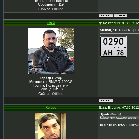
Группа: Проверенные
Сообщений:
119
Сейчас:
Offline
Zмей
Дата: Вторник, 07.02.201
Koleso
, что касаемо ре
Город:
Питер
Мотоцикл:
BMW R1100GS
Группа: Пользователи
Сообщений:
18
Сейчас:
Offline
Koleso
Дата: Вторник, 07.02.201
Quote
(
Koleso
)
Koleso, что касаемо резины 
та я это на тему Шинко и 