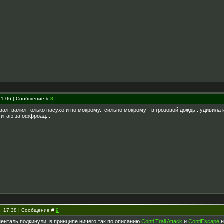
 21:06 | Сообщение #
8
ал. валил только насухо и по мокрому.. сильно мокрому - в грозовой дождь.. удивила и
читаю за оффроад...
2, 17:38 | Сообщение #
9
ненталь подкинули, в принципе ничего так по описанию
Conti Trail Attack
и
ContiEscape
н