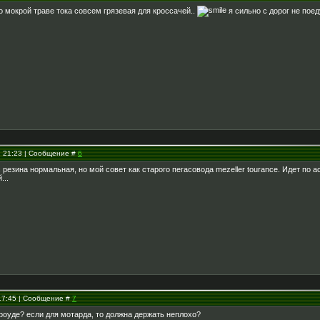
по мокрой траве тока совсем грязевая для кроссачей..
я сильно с дорог не поеду
, 21:23 | Сообщение #
6
 резина нормальная, но мой совет как старого пегасовода mezeller tourance. Идет по а
...
 17:45 | Сообщение #
7
роуде? если для мотарда, то должна держать неплохо?