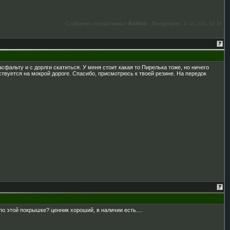
Koleso
Сообщение отредактировал
-
Понедельник, 10.10.2011, 13:33
фальту и с дорлги скатиться. У меня стоит какая то Пирелька тоже, но ничего
вствуется на мокрой дороге. Спасибо, присмотрюсь к твоей резине. На передок
 по этой покрышке? ценник хороший, в наличии есть....