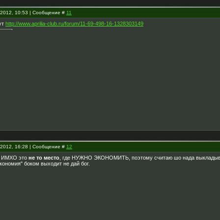
.2012, 10:53 | Сообщение #
11
ут
http://www.aprilia-club.ru/forum/11-69-498-16-1328303149
.2012, 16:28 | Сообщение #
12
но ИМХО это
не то место
, где НУЖНО ЭКОНОМИТЬ, поэтому считаю шо нада выкладыват
экономия" боком выходит не дай бог.