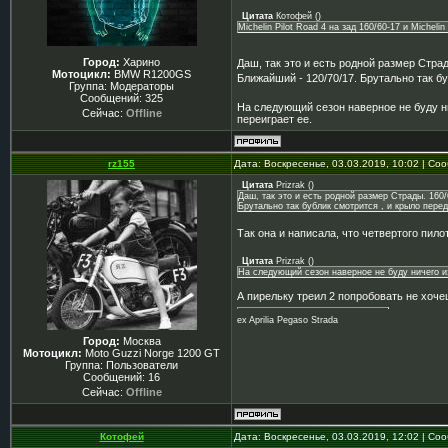
Цитата
Котофей
(
)
Michelin Pilot Road 4 на зад 160/60-17 и Micheli
Город:
Харино
Даш, так это и есть родной размер Страд
Мотоцикл:
BMW R1200GS
Ближайший - 120/70/17. Брутально так б
Группа: Модераторы
Сообщений:
325
На следующий сезон наверное не буду н
Сейчас:
Offline
переиграет ее.
rz155
Дата: Воскресенье, 03.03.2019, 10:02 | С
Цитата
Prizrak
(
)
Даш, так это и есть родной размер Страды. 160/
Брутально так бублик смотрится , и крыло пере
Так она и написала, что четвертого пил
Цитата
Prizrak
(
)
На следующий сезон наверное не буду ничего и
А пирельку треил 2 попробовать не хочеш
ex Aprilia Pegaso Strada
Город:
Москва
Мотоцикл:
Moto Guzzi Norge 1200 GT
Группа: Пользователи
Сообщений:
16
Сейчас:
Offline
Котофей
Дата: Воскресенье, 03.03.2019, 12:02 | С