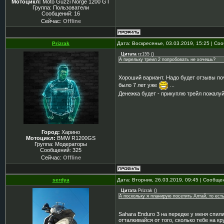
Мотоцикл:
Moto Guzzi Norge 1200 GT
Группа: Пользователи
Сообщений:
16
Сейчас:
Offline
Prizrak
Дата: Воскресенье, 03.03.2019, 15:25 | С
Цитата
rz155
(
)
А пирельку треил 2 попробовать не хочешь?
Хороший вариант. Надо будет отзывы почи
было 7 лет уже
...
Денежка будет - прикуплю трейл пожалу
Город:
Харино
Мотоцикл:
BMW R1200GS
Группа: Модераторы
Сообщений:
325
Сейчас:
Offline
serdya
Дата: Вторник, 26.03.2019, 09:45 | Сообщ
Цитата
Prizrak
(
)
А поскольку я планирую посетить Алтай, то есть
Sahara Enduro 3 на передке у меня спили
отталкивайся от того, сколько тебе на к