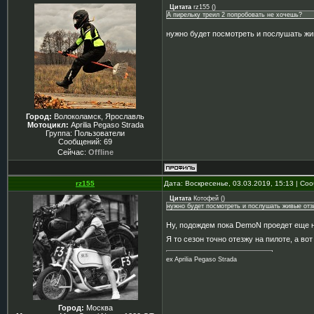
Цитата
rz155
(
)
А пирельку треил 2 попробовать не хочешь?
нужно будет посмотреть и послушать ж
Город:
Волоколамск, Ярославль
Мотоцикл:
Aprilia Pegaso Strada
Группа: Пользователи
Сообщений:
69
Сейчас:
Offline
rz155
Дата: Воскресенье, 03.03.2019, 15:13 | С
Цитата
Котофей
(
)
нужно будет посмотреть и послушать живые от
Ну, подождем пока DemoN проедет еще 
Я то сезон точно отезжу на пилоте, а в
ex Aprilia Pegaso Strada
Город:
Москва