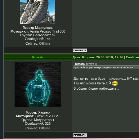
Город:
Мариуполь
Мотоцикл:
Aprilia Pegaso Trail 650
Группа: Пользователи
Сообщений:
144
Сейчас:
Offline
Prizrak
Дата: Вторник, 26.03.2019, 19:16 | Сообщ
Цитата
serdya
(
)
при любом раскладе заднего колеса тебе на 6т км
Да где-то так и будет примерно... 6-7 т
Так что может быть ОЙ
В общем будем наблюдать...
Город:
Харино
Мотоцикл:
BMW R1200GS
Группа: Модераторы
Сообщений:
325
Сейчас:
Offline