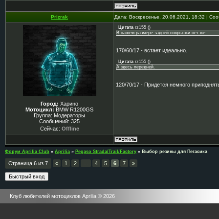
Prizrak
Дата: Воскресенье, 20.06.2021, 18:32 | С
Цитата
rz155
(
)
В нашем размере задней покрышки нет же.
170/60/17 - встает идеально.
Цитата
rz155
(
)
А здесь передней.
120/70/17 - Придется немного приподнят
Город:
Харино
Мотоцикл:
BMW R1200GS
Группа: Модераторы
Сообщений:
325
Сейчас:
Offline
Форум Aprilia Club
»
Aprilia
»
Pegaso Strada/Trail/Factory
»
Выбор резины для Пегасика
Страница
6
из
7
«
1
2
…
4
5
6
7
»
Клуб любителей мотоциклов Aprilia © 2026