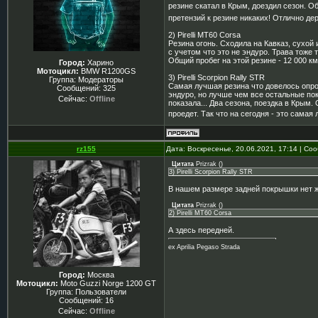
резине скатал в Крым, доездил сезон. О
претензий к резине никаких! Отлично держ
2) Pirelli MT60 Corsa
Резина огонь. Сходила на Кавказ, сухой 
с учетом что это не эндуро. Трава тоже 
Общий пробег на этой резине - 12 000 км
Город:
Харино
Мотоцикл:
BMW R1200GS
3) Pirelli Scorpion Rally STR
Группа: Модераторы
Самая лучшая резина что довелось опроб
Сообщений:
325
эндуро, но лучше чем все остальные пок
Сейчас:
Offline
показала... Два сезона, поездка в Крым.
проедет. Так что на сегодня - это самая
rz155
Дата: Воскресенье, 20.06.2021, 17:14 | С
Цитата
Prizrak
(
)
3) Pirelli Scorpion Rally STR
В нашем размере задней покрышки нет ж
Цитата
Prizrak
(
)
2) Pirelli MT60 Corsa
А здесь передней.
ex Aprilia Pegaso Strada
Город:
Москва
Мотоцикл:
Moto Guzzi Norge 1200 GT
Группа: Пользователи
Сообщений:
16
Сейчас:
Offline