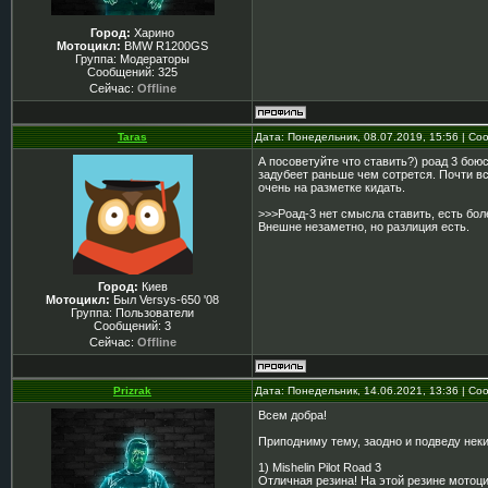
Город:
Харино
Мотоцикл:
BMW R1200GS
Группа: Модераторы
Сообщений:
325
Сейчас:
Offline
Taras
Дата: Понедельник, 08.07.2019, 15:56 | С
А посоветуйте что ставить?) роад 3 бою
задубеет раньше чем сотрется. Почти все
очень на разметке кидать.
>>>Роад-3 нет смысла ставить, есть бол
Внешне незаметно, но разлиция есть.
Город:
Киев
Мотоцикл:
Был Versys-650 '08
Группа: Пользователи
Сообщений:
3
Сейчас:
Offline
Prizrak
Дата: Понедельник, 14.06.2021, 13:36 | С
Всем добра!
Приподниму тему, заодно и подведу неки
1) Mishelin Pilot Road 3
Отличная резина! На этой резине мотоци