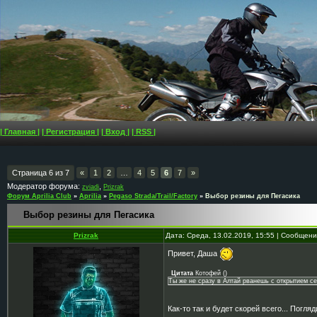
| Главная |
| Регистрация |
| Вход |
| RSS |
Страница
6
из
7
«
1
2
…
4
5
6
7
»
Модератор форума:
,
zviadi
Prizrak
Форум Aprilia Club
»
Aprilia
»
Pegaso Strada/Trail/Factory
»
Выбор резины для Пегасика
Выбор резины для Пегасика
Prizrak
Дата: Среда, 13.02.2019, 15:55 | Сообщен
Привет, Даша
Цитата
Котофей
(
)
Ты же не сразу в Алтай рванешь с открытием сез
Как-то так и будет скорей всего... Погл