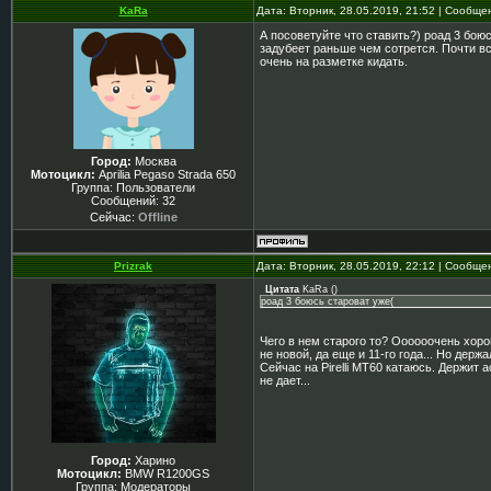
KaRa
Дата: Вторник, 28.05.2019, 21:52 | Сообщ
А посоветуйте что ставить?) роад 3 бою
задубеет раньше чем сотрется. Почти все
очень на разметке кидать.
Город:
Москва
Мотоцикл:
Aprilia Pegaso Strada 650
Группа: Пользователи
Сообщений:
32
Сейчас:
Offline
Prizrak
Дата: Вторник, 28.05.2019, 22:12 | Сообщ
Цитата
KaRa
(
)
роад 3 боюсь староват уже(
Чего в нем старого то? Оооооочень хоро
не новой, да еще и 11-го года... Но держ
Сейчас на Pirelli MT60 катаюсь. Держит 
не дает...
Город:
Харино
Мотоцикл:
BMW R1200GS
Группа: Модераторы