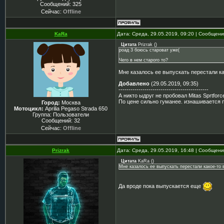
Сообщений:
325
Сейчас:
Offline
KaRa
Дата: Среда, 29.05.2019, 09:20 | Сообщен
Цитата
Prizrak
(
)
роад 3 боюсь староват уже(
Чего в нем старого то?
Мне казалось ее выпускать перестали ка
Добавлено
(29.05.2019, 09:35)
---------------------------------------------
А никто ыдруг не пробовал Mitas Sprtforc
По цене сильно гуманее. изнашивается 
Город:
Москва
Мотоцикл:
Aprilia Pegaso Strada 650
Группа: Пользователи
Сообщений:
32
Сейчас:
Offline
Prizrak
Дата: Среда, 29.05.2019, 16:48 | Сообщен
Цитата
KaRa
(
)
Мне казалось ее выпускать перестали какое-то в
Да вроде пока выпускается еще