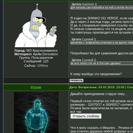
Цитата
maximum
(
)
для начала,сам покатайся на ней,а потом посты
Я ездил на SHINKO 011 VERGE, если срав
Да и через 2 месяца езды, резина прост
И да, я специально прикрепил ссылку на 
Я сильно сомневаюсь что та модель рез
ты советуешь производится на лучшем о
Цитата
Суровый
(
)
цеплялка с асфальтом,отличная и на грунте тоже
Город:
МО Краснознаменск
Попробовал бы для сравнения другую рез
Мотоцикл:
Aprilia Dorsoduro
Группа: Пользователи
Цитата
Суровый
(
)
Сообщений:
123
не все плохо,что не в России сделано!
Сейчас:
Offline
К чему вообще это предложение?
Prizrak
Дата: Воскресенье, 03.02.2019, 23:00 | С
Давайте приподнимем старую тему...
Первый сезон откатал на той резине на к
размерах - 110/70/17 и 160/60/17 соответ
Резина была практически не катанная, я
вот так:
Что я могу сказать о Мишлен... Резина о
она отлично держала любой асфальт и сух