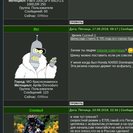
Мотоцикл:
Falco 1000,SFV 650,FZS
1000,DR 250
Группа: Пользователи
Сообщений:
60
Сейчас:
Offline
Wet
Дата: Пятница, 17.08.2018, 09:17 | Сообщ
Цитата
Суровый
(
)
Шинку,надо ставить Е 705,тогда все хорошо буде
Зачем ты людям
плохое советуешь
?
Шинку можно поставить если уж совсем д
У меня когда был Honda NX650 Dominator,
Эта резина хорошо держит по асфальту, 
Город:
МО Краснознаменск
Мотоцикл:
Aprilia Dorsoduro
Группа: Пользователи
Сообщений:
123
Сейчас:
Offline
Суровый
Дата: Пятница, 24.08.2018, 22:34 | Сообщ
в чем тут плохое?
скоростной режим у Е705,такой,что Пегас
цеплялка с асфальтом,отличная и на гру
для начала,сам покатайся на ней,а пото
не все плохо,что не в России сделано!