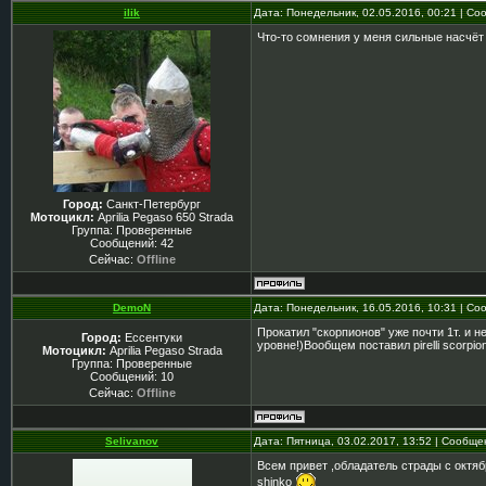
ilik
Дата: Понедельник, 02.05.2016, 00:21 | С
Что-то сомнения у меня сильные насчёт
Город:
Санкт-Петербург
Мотоцикл:
Aprilia Pegaso 650 Strada
Группа: Проверенные
Сообщений:
42
Сейчас:
Offline
DemoN
Дата: Понедельник, 16.05.2016, 10:31 | С
Прокатил "скорпионов" уже почти 1т. и 
Город:
Ессентуки
уровне!)Вообщем поставил pirelli scorpion
Мотоцикл:
Aprilia Pegaso Strada
Группа: Проверенные
Сообщений:
10
Сейчас:
Offline
Selivanov
Дата: Пятница, 03.02.2017, 13:52 | Сообщ
Всем привет ,обладатель страды с октя
shinko