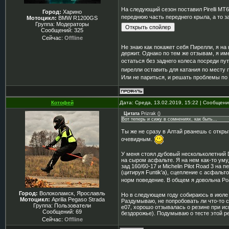
На следующий сезон поставил Pirelli MT
Город:
Харино
переднюю часть переднего крыла, а то з
Мотоцикл:
BMW R1200GS
Группа: Модераторы
Сообщений:
325
Сейчас:
Offline
Не знаю как покажет себя Пирелли, я на
держит. Однако по тем же отзывам, я им
остаться без заднего колеса посреди пут
пирелли оставить для катания по месту 
Или не париться, и решать проблемы по
Котофей
Дата: Среда, 13.02.2019, 15:22 | Сообщен
Цитата
Prizrak
(
)
Вот теперь и сижу в сомнениях, как быть...
Ты же не сразу в Алтай рванешь с открыт
очевидным.
У меня стоял дубовый нескольколетний D
на сыром асфальте. Я на нем как-то умуд
зад 160/60-17 и Michelin Pilot Road 3 на
(цитируя Funtik'а), сцепление с асфаль
норм поведение. В общем я довольна Ро
Город:
Волоколамск, Ярославль
Но в следующем году собираюсь в июле в
Мотоцикл:
Aprilia Pegaso Strada
Раздумываю, не попробовать ли что-то с
Группа: Пользователи
e07, хорошо отзывалась о резине при ис
Сообщений:
69
бездорожье). Подумываю о тесте этой р
Сейчас:
Offline