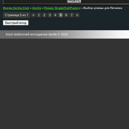
Форум Aprilia Club
»
Aprilia
»
Pegaso Strada/Trail/Factory
»
Выбор резины для Пегасика
Страница
5
из
7
«
1
2
3
4
5
6
7
»
Клуб любителей мотоциклов Aprilia © 2026