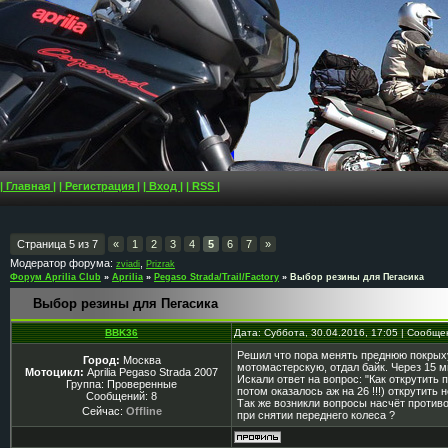
| Главная |
| Регистрация |
| Вход |
| RSS |
Страница
5
из
7
«
1
2
3
4
5
6
7
»
Модератор форума:
,
zviadi
Prizrak
Форум Aprilia Club
»
Aprilia
»
Pegaso Strada/Trail/Factory
»
Выбор резины для Пегасика
Выбор резины для Пегасика
BBK36
Дата: Суббота, 30.04.2016, 17:05 | Сообщ
Решил что пора менять преднюю покрыху,
Город:
Москва
мотомастерскую, отдал байк. Через 15 м
Мотоцикл:
Aprilia Pegaso Strada 2007
Искали ответ на вопрос: "Как открутить 
Группа: Проверенные
потом оказалось аж на 26 !!!) открутить
Сообщений:
8
Так же возникли вопросы насчёт противо
Сейчас:
Offline
при снятии переднего колеса ?