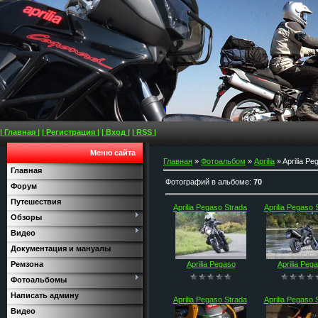
| Главная |
| Регистрация |
| Вход |
| RSS |
Меню сайта
Главная
»
Фотоальбом
»
Aprilia
» Aprilia Pe
Главная
Фотографий в альбоме
:
70
Форум
Путешествия
Aprilia Pegaso Strada
Aprilia Pegaso 
Обзоры
Видео
Документация и мануалы
Aprilia Pegaso
Aprilia Peg
Ремзона
Фотоальбомы
Написать админу
Aprilia Pegaso Strada
Aprilia Pegaso 
Видео