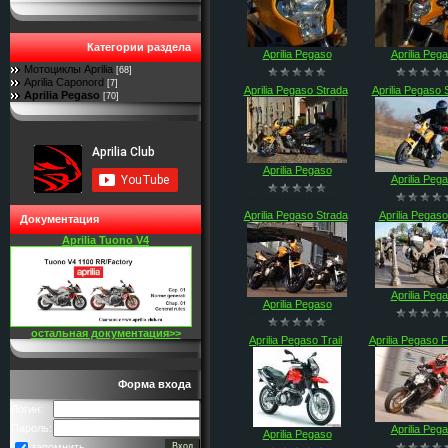
Категории раздела
Aprilia Pegaso
Aprilia Peg
Мотоциклы Aprilia
[68]
Aprilia Caponord
[7]
Aprilia Pegaso Strada
Aprilia Pegaso 
Aprilia Pegaso
[70]
Aprilia Pegaso
Aprilia Peg
Aprilia Pegaso Strada
Aprilia Pegas
Документация
Aprilia Tuono V4
Aprilia Peg
Aprilia Pegaso
остальная документация>>
Aprilia Pegaso Trail
Aprilia Pegaso 
Форма входа
Логин:
Пароль:
Aprilia Peg
Aprilia Pegaso
запомнить