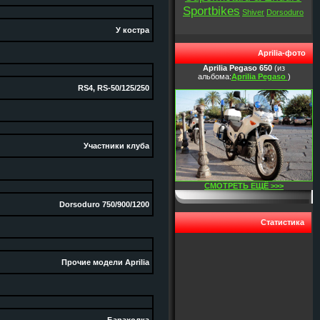
Sportbikes
Shiver
Dorsoduro
У костра
Aprilia-фото
Aprilia Pegaso 650
(из
альбома:
Aprilia Pegaso
)
RS4, RS-50/125/250
Участники клуба
СМОТРЕТЬ ЕЩЁ >>>
Dorsoduro 750/900/1200
Статистика
Прочие модели Aprilia