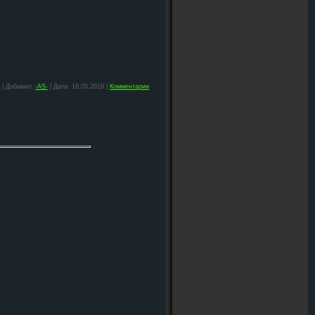
 | Добавил:
-AS-
| Дата:
16.05.2019
|
Комментарии