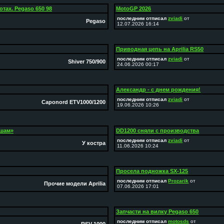
тах. Pegaso 650 98
MotoGP 2026
последним отписал
zviadi
от
Pegaso
12.07.2026 16:14
Приводная цепь на Aprilia RS50
последним отписал
zviadi
от
Shiver 750/900
24.06.2026 00:17
Александр - с днем рождения!
последним отписал
zviadi
от
Caponord ETV1000/1200
19.06.2026 10:26
ршам»
DD1200 сняли с производства
последним отписал
zviadi
от
У костра
11.06.2026 10:24
Просела подножка SX-125
последним отписал
Prozarik
от
Прочие модели Aprilia
07.06.2026 17:01
Запчасти на вилку Pegaso 650
последним отписал
motosds
от