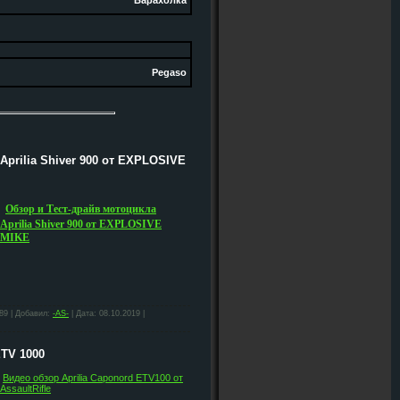
Барахолка
Pegaso
Aprilia Shiver 900 от EXPLOSIVE
Обзор и Тест-драйв мотоцикла
Aprilia Shiver 900 от EXPLOSIVE
MIKE
89 | Добавил:
-AS-
| Дата:
08.10.2019
|
ETV 1000
Видео обзор Aprilia Caponord ETV100 от
AssaultRifle