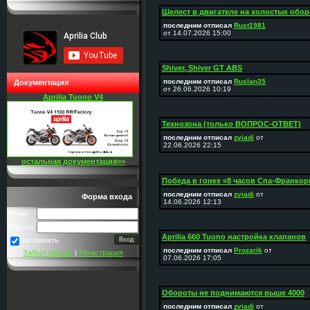
Шелест в двигателе на холостых оборо
последним отписал
Rust1981
от 14.07.2026 15:00
Shiver, Shiver GT ABS
последним отписал
Ruslan35
Документация
от 26.06.2026 10:19
Aprilia Tuono V4
Технозона (только ВОПРОС-ОТВЕТ)
последним отписал
zviadi
от
22.06.2026 22:15
остальная документация>>
Победа в гонке «8 часов Спа-Франко
последним отписал
zviadi
от
Форма входа
14.06.2026 12:13
Логин:
Пароль:
Aprilia 660 Tuono настройка клапанов
запомнить
последним отписал
Prozarik
от
Забыл пароль
|
Регистрация
07.06.2026 17:05
Обороты не поднимаются выше 4000
последним отписал
zviadi
от