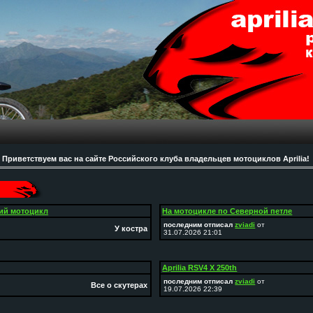
Приветствуем вас на сайте Российского клуба владельцев мотоциклов Aprilia!
ий мотоцикл
На мотоцикле по Северной петле
последним отписал
zviadi
от
У костра
31.07.2026 21:01
Aprilia RSV4 X 250th
последним отписал
zviadi
от
Все о скутерах
19.07.2026 22:39