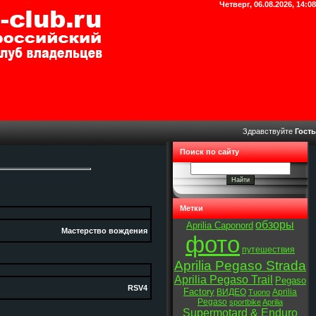
Четверг, 06.08.2026, 14:08
Здравствуйте
Гость
Поиск по сайту
Метки
обзоры
Aprilia Caponord
Мастерство вождения
фото
путешествия
Aprilia Pegaso Strada
Aprilia Pegaso Trail
Pegaso
RSV4
Factory
ВИДЕО
Aprilia
Tuono
Pegaso
sportbike
Aprilia
Supermotard & Enduro