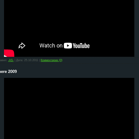
бавил:
-AS-
| Дата:
25.10.2011
|
Комментарии (0)
ere 2009