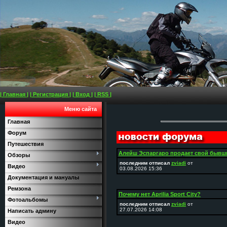
| Главная |
| Регистрация |
| Вход |
| RSS |
Меню сайта
Главная
Форум
Путешествия
Алейш Эспаргаро продает свой бывш
Обзоры
последним отписал
zviadi
от
Видео
03.08.2026 15:36
Документация и мануалы
Ремзона
Почему нет Aprilia Sport City?
Фотоальбомы
последним отписал
zviadi
от
27.07.2026 14:08
Написать админу
Видео