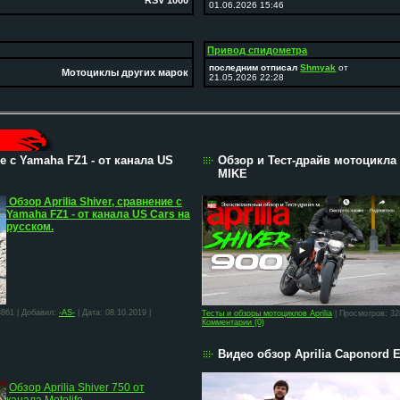
RSV 1000
01.06.2026 15:46
Привод спидометра
последним отписал
Shmyak
от
Мотоциклы других марок
21.05.2026 22:28
ие с Yamaha FZ1 - от канала US
Обзор и Тест-драйв мотоцикла 
MIKE
Обзор Aprilia Shiver, сравнение с
Yamaha FZ1 - от канала US Cars на
русском.
3861 | Добавил:
-AS-
| Дата:
08.10.2019
|
Тесты и обзоры мотоциклов Aprilia
| Просмотров: 32
Комментарии (0)
Видео обзор Aprilia Caponord 
Обзор Aprilia Shiver 750 от