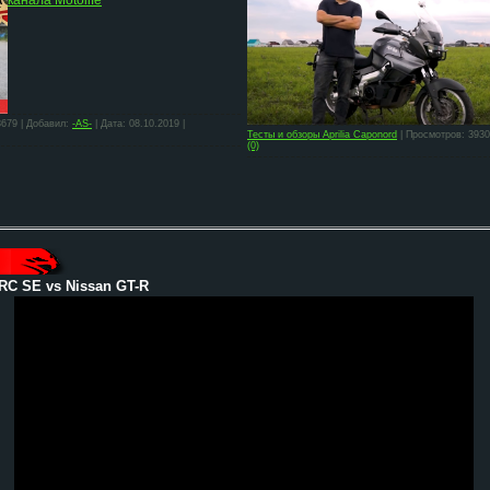
канала Motolife
3679 | Добавил:
-AS-
| Дата:
08.10.2019
|
Тесты и обзоры Aprilia Caponord
| Просмотров: 3930
(0)
PRC SE vs Nissan GT-R