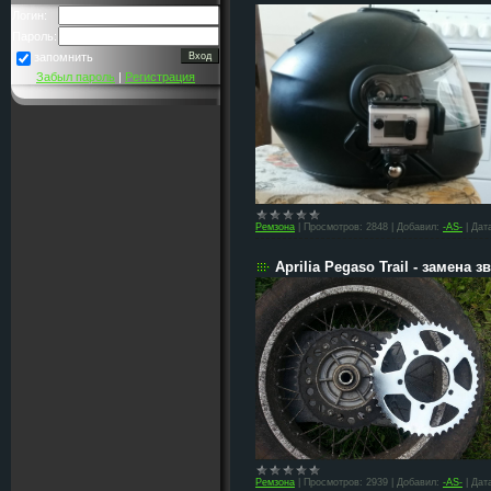
Логин:
Пароль:
запомнить
Забыл пароль
|
Регистрация
Ремзона
|
Просмотров:
2848
|
Добавил:
-AS-
|
Дат
Aprilia Pegaso Trail - замена з
Ремзона
|
Просмотров:
2939
|
Добавил:
-AS-
|
Дат