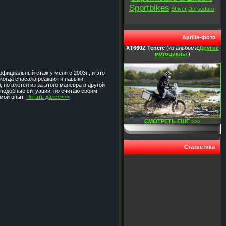
Sportbikes
Shiver
Dorsoduro
Aprilia-фото
XT660Z Tenere
(из альбома:
Другие
мотоциклы
)
 официальный стаж у меня с 2003г., и это
 когда спасала реакция и навыки
 но влетел из за этого маневра в другой
в подобные ситуации, но считаю своим
 мой опыт.
Читать далее>>>
СМОТРЕТЬ ЕЩЁ >>>
Статистика