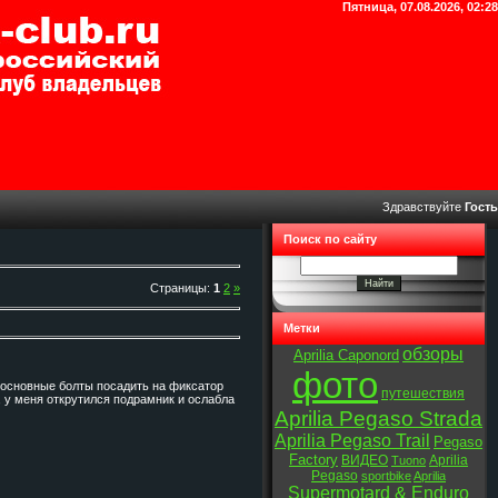
Пятница, 07.08.2026, 02:28
Здравствуйте
Гость
Поиск по сайту
Страницы
:
1
2
»
Метки
обзоры
Aprilia Caponord
фото
е основные болты посадить на фиксатор
путешествия
, у меня открутился подрамник и ослабла
Aprilia Pegaso Strada
Aprilia Pegaso Trail
Pegaso
Factory
ВИДЕО
Aprilia
Tuono
Pegaso
sportbike
Aprilia
Supermotard & Enduro