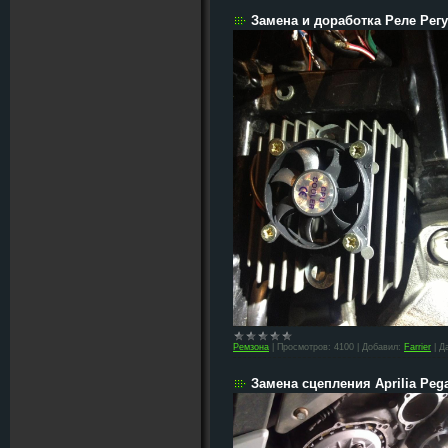
Замена и доработка Реле Регу
Ремзона
|
Просмотров:
4100
|
Добавил:
Farrier
|
Д
Замена сцепления Aprilia Pegas