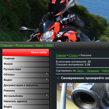
| Главная |
| Регистрация |
| Вход |
| RSS |
Меню сайта
Главная
»
Статьи
» Ремзона
Главная
В категории материалов
:
14
Форум
Показано материалов
:
1-10
Путешествия
Сортировать по
:
Дате
·
Названию
·
Рейти
Обзоры
Своевременно проверяйте затя
Видео
Документация и мануалы
Ремзона
Фотоальбомы
Написать админу
Видео