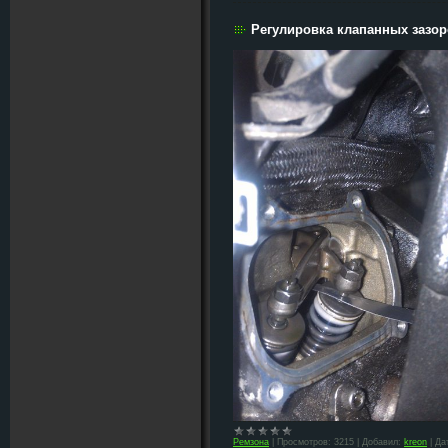
Регулировка клапанных зазоро
Ремзона
|
Просмотров:
3215
|
Добавил:
kreon
|
Да