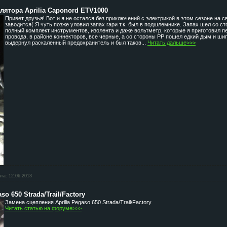
лятора Aprilia Caponord ETV1000
Привет друзья! Вот и я не остался без приключений с электрикой в этом сезоне на 
заводится( Я чуть позже уловил запах гари т.к. был в подшлемнике. Запах шел со ст
полный комплект инструментов, изолента и даже вольтметр, которые я приготовил пе
провода, в районе коннекторов, все черные, а с
о стороны РР пошел едкий дым и шип
выдернул раскаленный предохранитель и был таков...
Читать дальше>>>
ата:
12.06.2013
o 650 Strada/Trail/Factory
Замена сцепления Aprilia Pegaso 650 Strada/Trail/Factory
Читать статью на форуме>>>