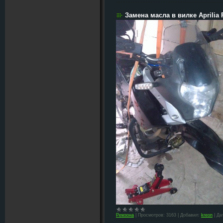
Замена масла в вилке Aprilia 
Ремзона
|
Просмотров:
3163
|
Добавил:
kreon
|
Да