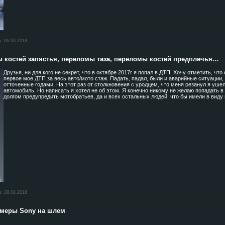
а:
06.03.2018
 костей запястья, переломы таза, переломы костей предплечья…
Друзья, ни для кого не секрет, что в октябре 2017г я попал в ДТП. Хочу отметить, что
первое мое ДТП за весь авто/мото стаж. Падать, падал, были и аварийные ситуации,
отточенные годами. На этот раз от столкновения с уродцем, что меня резанул я ушел,
автомобиль. Но написать я хотел не об этом. Я конечно никому не желаю попадать 
долгом предупредить мотобратьев, да и всех остальных людей, что бы имели в виду
а:
28.02.2018
амеры Sony на шлем