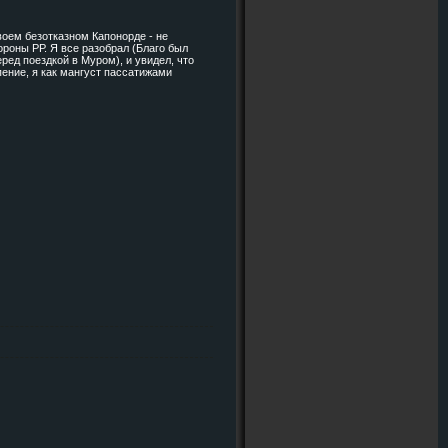
своем безотказном Капонорде -
не
ороны РР. Я все разобрал (Благо был
ред поездкой в Муром), и увидел, что
ение, я как мангуст пассатижами