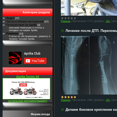
Категории раздела
Видео
[37]
Ремзона
|
Просмотров:
1773
|
Добавил:
-AS-
|
Дат
Тесты и обзоры мотоциклов
[67]
Путешествия на Aprilia
[6]
описания покатушек и отчеты о
Лечение после ДТП. Переломы
поездках на наших Aprilia
Ремзона
[14]
Статьи по обслуживанию, ремонту и
тюнингу техники Aprilia
Документация
Aprilia Tuono V4
Ремзона
|
Просмотров:
2360
|
Добавил:
-AS-
|
Дат
остальная документация>>
Делаем боковое крепление к
Форма входа