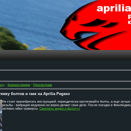
нгу
·
Комментариям
·
Просмотрам
жку болтов и гаек на Aprilia Pegaso
Не стоит пренебрегать инструкцией, периодически протягивайте болты, а еще лучш
резьбы - вибрация медленно но верно делает свое дело. После поездки в Финляндию
затяжка гайки траверсы.
Смотреть видео и фото>>>