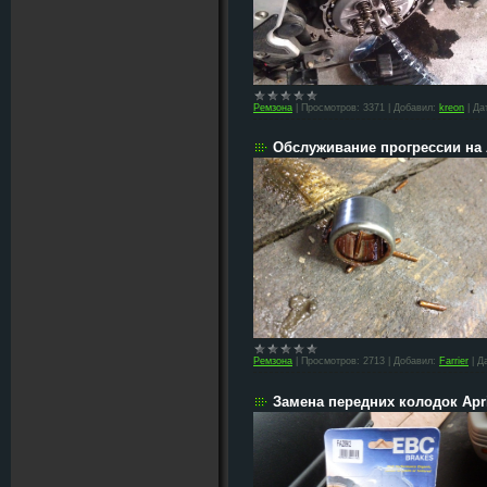
Ремзона
|
Просмотров:
3371
|
Добавил:
kreon
|
Да
Обслуживание прогрессии на 
Ремзона
|
Просмотров:
2713
|
Добавил:
Farrier
|
Д
Замена передних колодок April