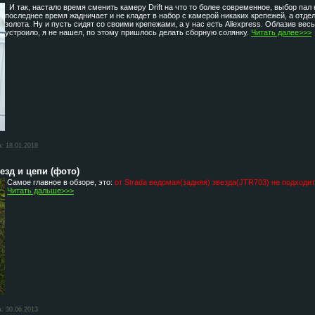
И так, настало время сменить камеру Drift на что то более современное, выбор пал
последнее время жадничает и не кладет в набор с камерой никаких крепежей, а отдел
золота. Ну и пусть сидят со своими крепежами, а у нас есть Aliexpress. Облазив вес
устроило, я не нашел, по этому пришлось делать сборную солянку.
Читать далее>>>
а:
18.01.2018
везд и цепи (фото)
Самое главное в обзоре, это:
от Strada ведомая(задняя) звезда(JTR703) не подходит н
Читать дальше>>>
а:
30.06.2013