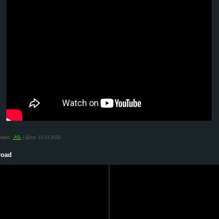
авил:
-AS-
|
Дата:
10.03.2018
road