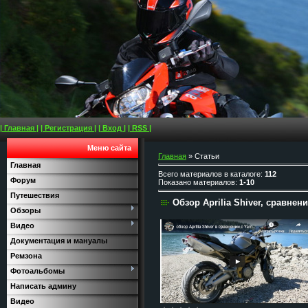
| Главная |
| Регистрация |
| Вход |
| RSS |
Меню сайта
Главная
»
Статьи
Главная
Всего материалов в каталоге
:
112
Форум
Показано материалов
:
1-10
Путешествия
Обзор Aprilia Shiver, сравнен
Обзоры
Видео
Документация и мануалы
Ремзона
Фотоальбомы
Написать админу
Видео