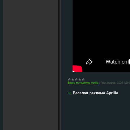
Видео мотоциклов Aprilia
|
Просмотров:
2029
|
Доб
Веселая реклама Aprilia