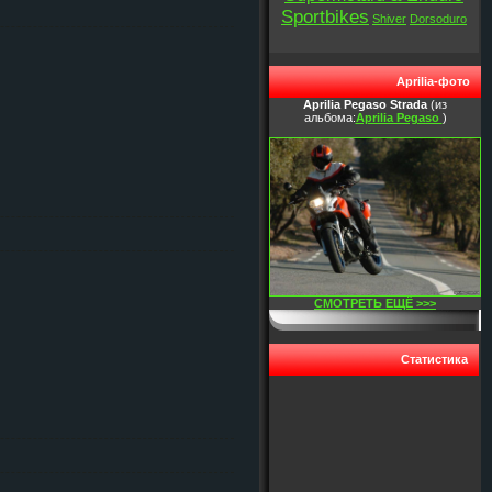
Sportbikes
Shiver
Dorsoduro
Aprilia-фото
Aprilia Pegaso Strada
(из
альбома:
Aprilia Pegaso
)
СМОТРЕТЬ ЕЩЁ >>>
Статистика