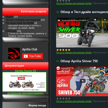
Тесты и обзоры мотоциклов Aprilia
|
Просмотров:
Категории раздела
Обзор и Тест-драйв мотоцикла
Видео
[37]
Тесты и обзоры мотоциклов
[67]
Путешествия на Aprilia
[6]
описания покатушек и отчеты о
поездках на наших Aprilia
Ремзона
[14]
Статьи по обслуживанию, ремонту и
тюнингу техники Aprilia
Тесты и обзоры мотоциклов Aprilia
|
Просмотров:
Обзор Aprilia Shiver 750
Документация
Aprilia Tuono V4
остальная документация>>
Тесты и обзоры мотоциклов Aprilia
|
Просмотров:
Форма входа