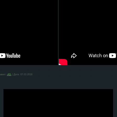
авил:
-AS-
|
Дата:
07.03.2018