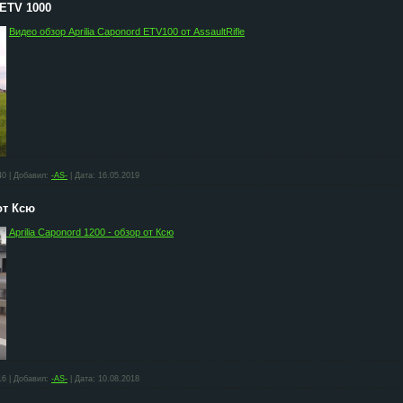
 ETV 1000
Видео обзор Aprilia Caponord ETV100 от AssaultRifle
40
|
Добавил:
-AS-
|
Дата:
16.05.2019
от Ксю
Aprilia Caponord 1200 - обзор от Ксю
16
|
Добавил:
-AS-
|
Дата:
10.08.2018