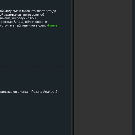
ной
моделью и мало кто знает, что до
той заметке мы поговорим об
циклом, он получил 650-
дорожная Strada, облегченная и
мотрите в таблице и на видео.
Читать
риложился слегка... Резина Anakee-2 -