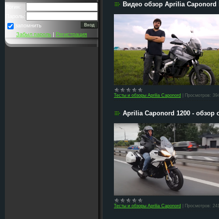
Видео обзор Aprilia Caponord
Логин:
Пароль:
запомнить
Забыл пароль
|
Регистрация
Тесты и обзоры Aprilia Caponord
|
Просмотров:
39
Aprilia Caponord 1200 - обзор 
Тесты и обзоры Aprilia Caponord
|
Просмотров:
24