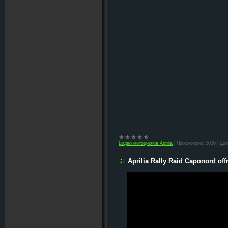
Видео мотоциклов Aprilia
|
Просмотров:
2036
|
Доб
Aprilia Rally Raid Caponord off