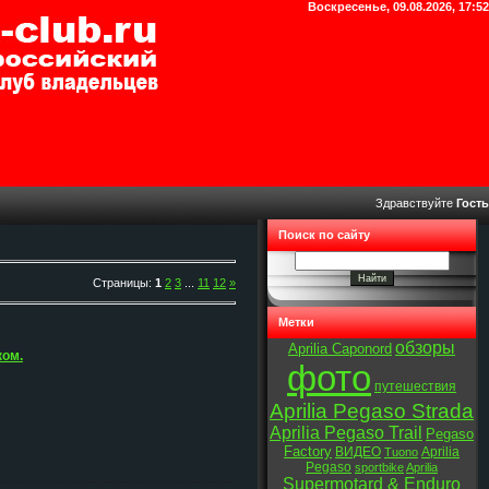
Воскресенье, 09.08.2026, 17:52
Здравствуйте
Гость
Поиск по сайту
Страницы
:
1
2
3
...
11
12
»
Метки
обзоры
Aprilia Caponord
ком.
фото
путешествия
Aprilia Pegaso Strada
Aprilia Pegaso Trail
Pegaso
Factory
ВИДЕО
Aprilia
Tuono
Pegaso
sportbike
Aprilia
Supermotard & Enduro