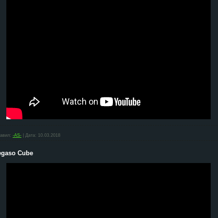
авил:
-AS-
|
Дата:
10.03.2018
Pegaso Cube