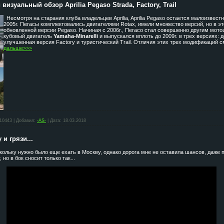
визуальный обзор Aprilia Pegaso Strada, Factory, Trail
Несмотря на старания клуба владельцев Aprilia, Aprilia Pegaso остается малоизвест
2005г. Пегасы комплектовались двигателями Rotax, имели множество версий, но в э
обновленной версии Pegaso. Начиная с 2006г., Пегасо стал совершенно другим мото
кубовый двигатель
Yamaha-Minarelli
и выпускался вплоть до 2009г. в трех версиях: 
улучшенная версия Factory и туристический Trail. Отличия этих трех модификаций с
дальше>>>
10443
|
Добавил:
-AS-
|
Дата:
18.03.2018
 и грязи...
кольку нужно было еще ехать в Москву, однако дорога мне не оставила шансов, даже п
но в бок сносит только так...