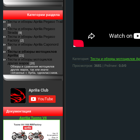
Категории раздела
Тесты и обзоры Aprilia Pegaso Trail
[6]
Тесты и обзоры Aprilia Pegaso
Strada
[9]
Тесты и обзоры Aprilia Pegaso
Factory
[2]
Тесты и обзоры Aprilia Caponord
[9]
Тесты и обзоры мотоциклов
Aprilia
[21]
Категория
:
Тесты и обзоры мотоциклов Apr
Тесты и обзоры мотоциклов
других марок
[20]
Просмотров
:
3681
|
Рейтинг
:
0.0
/
0
Обзоры и сравнения мотоциклов
других марок, так или иначе
связанных с Aprlia, одноклассниов.
Документация
Aprilia Tuono V4