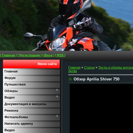
| Главная |
| Регистрация |
| Вход |
| RSS |
Меню сайта
Главная
»
Статьи
»
Тесты и обзоры мотоц
Aprilia
Главная
Форум
Обзор Aprilia Shiver 750
Путешествия
Обзоры
Видео
Документация и мануалы
Ремзона
Фотоальбомы
Написать админу
Видео