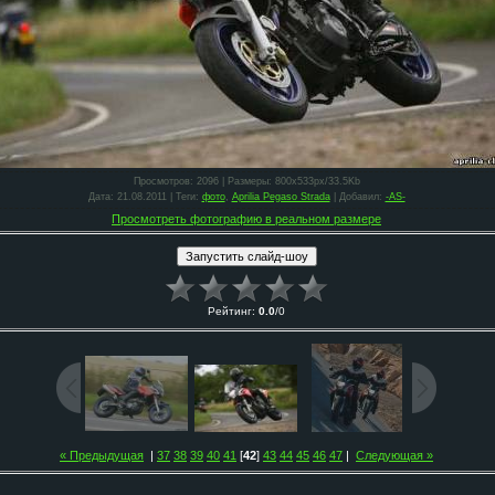
Просмотров
: 2096 |
Размеры
: 800x533px/33.5Kb
Дата
: 21.08.2011 |
Теги
:
фото
,
Aprilia Pegaso Strada
|
Добавил
:
-AS-
Просмотреть фотографию в реальном размере
Рейтинг
:
0.0
/
0
« Предыдущая
|
37
38
39
40
41
[
42
]
43
44
45
46
47
|
Следующая »