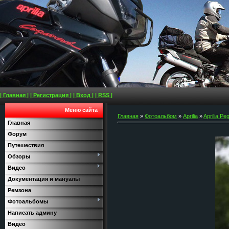
| Главная |
| Регистрация |
| Вход |
| RSS |
Меню сайта
Главная
»
Фотоальбом
»
Aprilia
»
Aprilia Pe
Главная
Форум
Путешествия
Обзоры
Видео
Документация и мануалы
Ремзона
Фотоальбомы
Написать админу
Видео