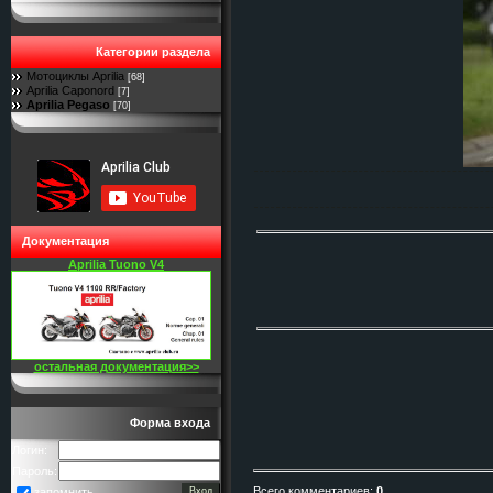
Категории раздела
Мотоциклы Aprilia
[68]
Aprilia Caponord
[7]
Aprilia Pegaso
[70]
Документация
Aprilia Tuono V4
остальная документация>>
Форма входа
Логин:
Пароль:
Всего комментариев
:
0
запомнить