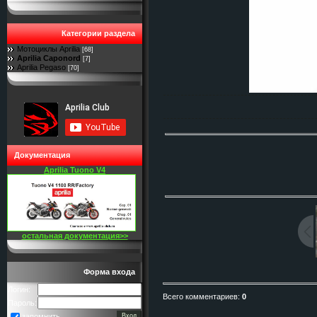
Категории раздела
Мотоциклы Aprilia
[68]
Aprilia Caponord
[7]
Aprilia Pegaso
[70]
Документация
Aprilia Tuono V4
остальная документация>>
Форма входа
Логин:
Всего комментариев
:
0
Пароль:
запомнить