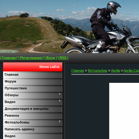
| Главная |
| Регистрация |
| Вход |
| RSS |
Меню сайта
Главная
»
Фотоальбом
»
Aprilia
»
Aprilia Ca
Главная
Форум
Путешествия
Обзоры
Видео
Документация и мануалы
Ремзона
Фотоальбомы
Написать админу
Видео