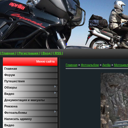
| Главная |
| Регистрация |
| Вход |
| RSS |
Меню сайта
Главная
»
Фотоальбом
»
Aprilia
»
Мотоциклы
Главная
Форум
Путешествия
Обзоры
Видео
Документация и мануалы
Ремзона
Фотоальбомы
Написать админу
Видео