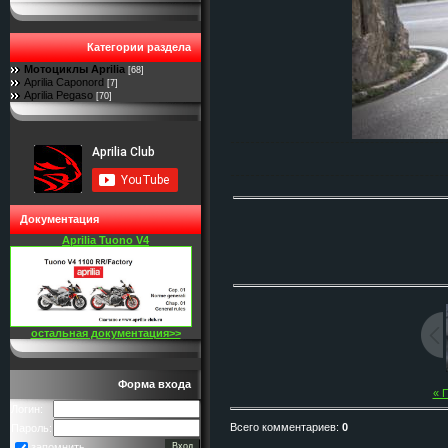
Категории раздела
Мотоциклы Aprilia
[68]
Aprilia Caponord
[7]
Aprilia Pegaso
[70]
Документация
Aprilia Tuono V4
остальная документация>>
Форма входа
« 
Логин:
Всего комментариев
:
0
Пароль:
запомнить