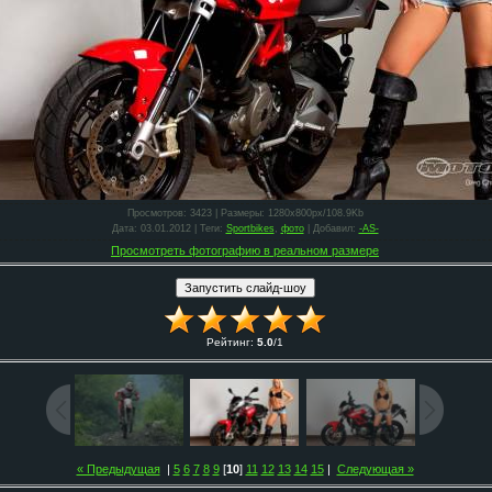
Просмотров
: 3423 |
Размеры
: 1280x800px/108.9Kb
Дата
: 03.01.2012 |
Теги
:
Sportbikes
,
фото
|
Добавил
:
-AS-
Просмотреть фотографию в реальном размере
Рейтинг
:
5.0
/
1
« Предыдущая
|
5
6
7
8
9
[
10
]
11
12
13
14
15
|
Следующая »