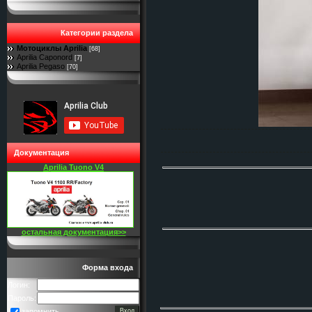
Категории раздела
Мотоциклы Aprilia
[68]
Aprilia Caponord
[7]
Aprilia Pegaso
[70]
Документация
Aprilia Tuono V4
остальная документация>>
Форма входа
Логин:
Пароль:
запомнить