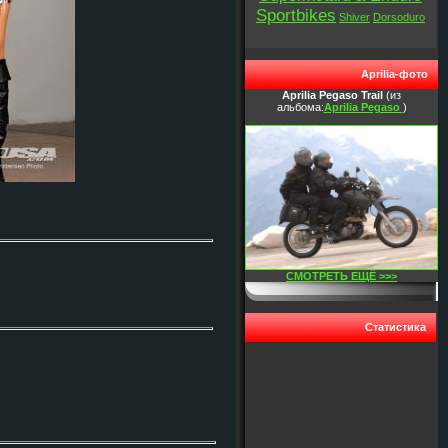
Sportbikes
Shiver
Dorsoduro
Aprilia-фото
Aprilia Pegaso Trail
(из
альбома:
Aprilia Pegaso
)
СМОТРЕТЬ ЕЩЁ >>>
Статистика