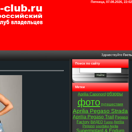
Пятница, 07.08.2026, 22:02
Здравствуйте
Гость
Поиск по сайту
Метки
обзоры
Aprilia Caponord
фото
путешествия
Aprilia Pegaso Strada
Aprilia Pegaso Trail
Pegaso
Factory
ВИДЕО
Aprilia
Tuono
Pegaso
sportbike
Aprilia
Supermotard & Enduro