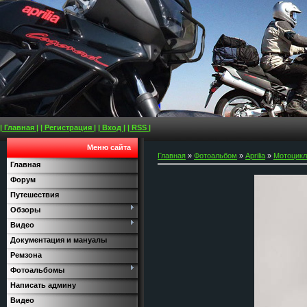
| Главная |
| Регистрация |
| Вход |
| RSS |
Меню сайта
Главная
»
Фотоальбом
»
Aprilia
»
Мотоциклы
Главная
Форум
Путешествия
Обзоры
Видео
Документация и мануалы
Ремзона
Фотоальбомы
Написать админу
Видео