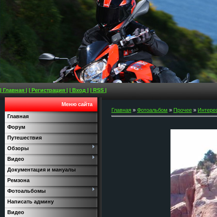
| Главная |
| Регистрация |
| Вход |
| RSS |
Меню сайта
Главная
»
Фотоальбом
»
Прочее
»
Интере
Главная
Форум
Путешествия
Обзоры
Видео
Документация и мануалы
Ремзона
Фотоальбомы
Написать админу
Видео