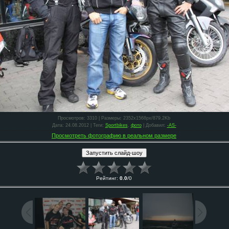
Просмотров
: 3310 |
Размеры
: 2352x1568px/879.2Kb
Дата
: 24.08.2012 |
Теги
:
Sportbikes
,
фото
|
Добавил
:
-AS-
Просмотреть фотографию в реальном размере
Рейтинг
:
0.0
/
0