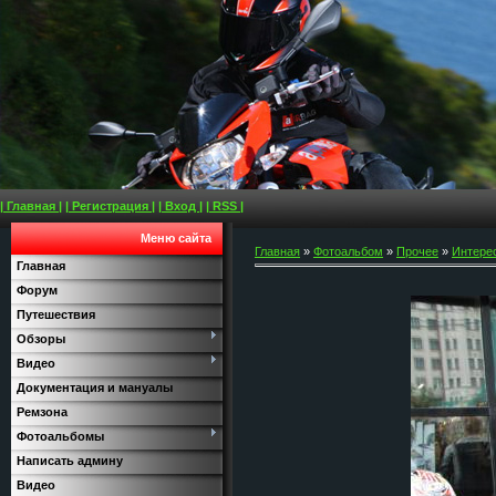
| Главная |
| Регистрация |
| Вход |
| RSS |
Меню сайта
Главная
»
Фотоальбом
»
Прочее
»
Интере
Главная
Форум
Путешествия
Обзоры
Видео
Документация и мануалы
Ремзона
Фотоальбомы
Написать админу
Видео