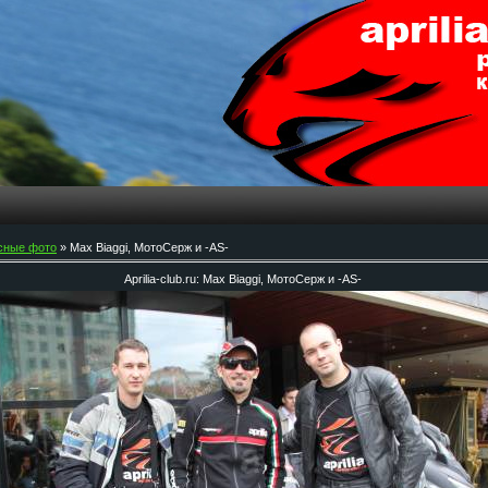
сные фото
» Max Biaggi, МотоСерж и -AS-
Aprilia-club.ru: Max Biaggi, МотоСерж и -AS-