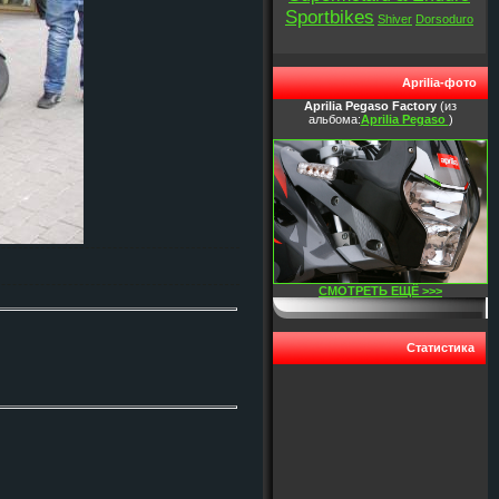
Sportbikes
Shiver
Dorsoduro
Aprilia-фото
Aprilia Pegaso Factory
(из
альбома:
Aprilia Pegaso
)
СМОТРЕТЬ ЕЩЁ >>>
Статистика