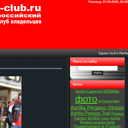
Пятница, 07.08.2026, 05:26
Здравствуйте
Гость
Поиск по сайту
Метки
обзоры
Aprilia Caponord
фото
путешествия
Aprilia Pegaso Strada
Aprilia Pegaso Trail
Pegaso
Factory
ВИДЕО
Aprilia
Tuono
Pegaso
sportbike
Aprilia
Supermotard & Enduro