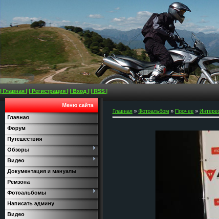
| Главная |
| Регистрация |
| Вход |
| RSS |
Меню сайта
Главная
»
Фотоальбом
»
Прочее
»
Интере
Главная
Форум
Путешествия
Обзоры
Видео
Документация и мануалы
Ремзона
Фотоальбомы
Написать админу
Видео