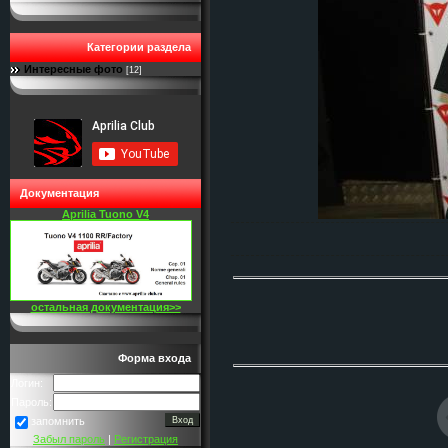
Категории раздела
Интересные фото
[12]
Документация
Aprilia Tuono V4
остальная документация>>
Форма входа
Логин:
Пароль:
запомнить
Забыл пароль
|
Регистрация