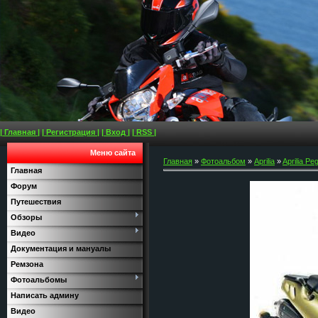
| Главная |
| Регистрация |
| Вход |
| RSS |
Меню сайта
Главная
»
Фотоальбом
»
Aprilia
»
Aprilia Pe
Главная
Форум
Путешествия
Обзоры
Видео
Документация и мануалы
Ремзона
Фотоальбомы
Написать админу
Видео