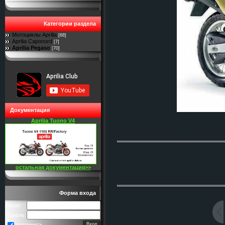
Категории раздела
Мотоциклы Aprilia
[68]
Aprilia Caponord
[7]
Aprilia Pegaso
[70]
Документация
Aprilia Tuono V4
остальная документация>>
Форма входа
Логин:
Пароль:
запомнить