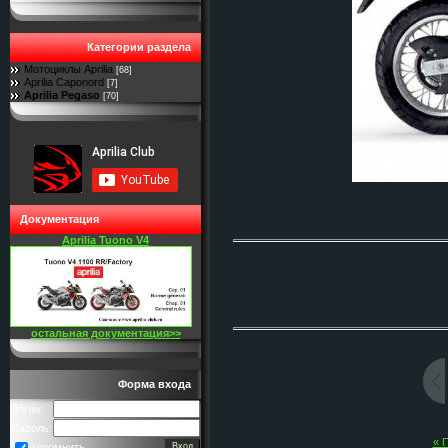
Категории раздела
Мотоциклы Aprilia
[68]
Aprilia Caponord
[7]
Aprilia Pegaso
[70]
Документация
Aprilia Tuono V4
остальная документация>>
Форма входа
Логин:
Пароль:
« 
запомнить