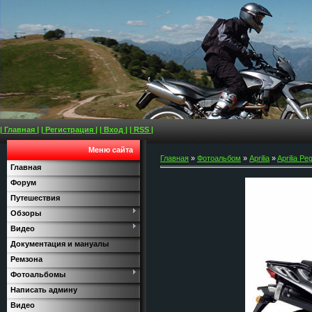
| Главная |
| Регистрация |
| Вход |
| RSS |
Меню сайта
Главная
»
Фотоальбом
»
Aprilia
»
Aprilia Pe
Главная
Форум
Путешествия
Обзоры
Видео
Документация и мануалы
Ремзона
Фотоальбомы
Написать админу
Видео