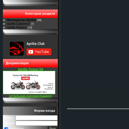
Категории раздела
Мотоциклы Aprilia
[68]
Aprilia Caponord
[7]
Aprilia Pegaso
[70]
Документация
Aprilia Tuono V4
остальная документация>>
Форма входа
Логин:
Пароль:
запомнить