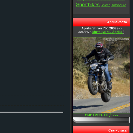
Sportbikes
Shiver
Dorsoduro
Aprilia-фото
Aprilia Shiver 750 2009
(из
альбома:
Мотоциклы Aprilia
)
СМОТРЕТЬ ЕЩЁ >>>
Статистика