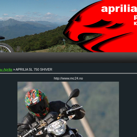
 Aprilia
» APRILIA SL 750 SHIVER
http://www.mc24.no