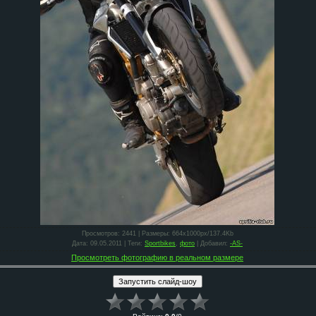
Просмотров
: 2441 |
Размеры
: 664x1000px/137.4Kb
Дата
: 09.05.2011 |
Теги
:
Sportbikes
,
фото
|
Добавил
:
-AS-
Просмотреть фотографию в реальном размере