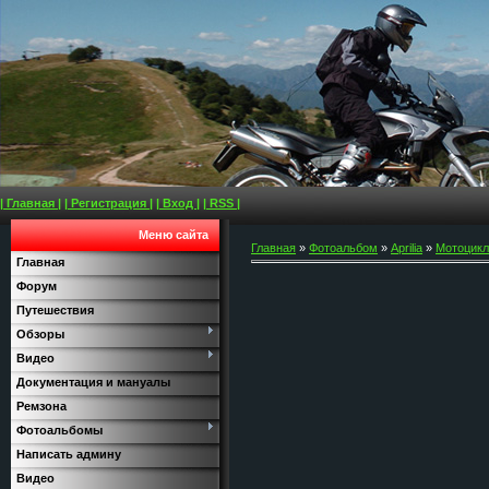
| Главная |
| Регистрация |
| Вход |
| RSS |
Меню сайта
Главная
»
Фотоальбом
»
Aprilia
»
Мотоциклы
Главная
Форум
Путешествия
Обзоры
Видео
Документация и мануалы
Ремзона
Фотоальбомы
Написать админу
Видео