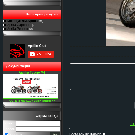
Категории раздела
Мотоциклы Aprilia
[68]
Aprilia Caponord
[7]
Aprilia Pegaso
[70]
Документация
Aprilia Tuono V4
остальная документация>>
Форма входа
Логин:
« 
Пароль:
Всего комментариев
:
0
запомнить