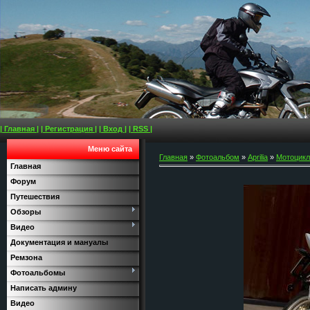
| Главная |
| Регистрация |
| Вход |
| RSS |
Меню сайта
Главная
»
Фотоальбом
»
Aprilia
»
Мотоциклы
Главная
Форум
Путешествия
Обзоры
Видео
Документация и мануалы
Ремзона
Фотоальбомы
Написать админу
Видео