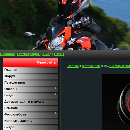
| Главная |
| Регистрация |
| Вход |
| RSS |
Меню сайта
Главная
»
Фотоальбом
»
Другие марки мо
Главная
Форум
Путешествия
Обзоры
Видео
Документация и мануалы
Ремзона
Фотоальбомы
Написать админу
Видео