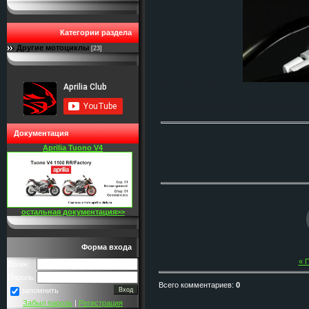
Категории раздела
Другие мотоциклы
[23]
Документация
Aprilia Tuono V4
остальная документация>>
Форма входа
« 
Логин:
Пароль:
Всего комментариев
:
0
запомнить
Забыл пароль
|
Регистрация