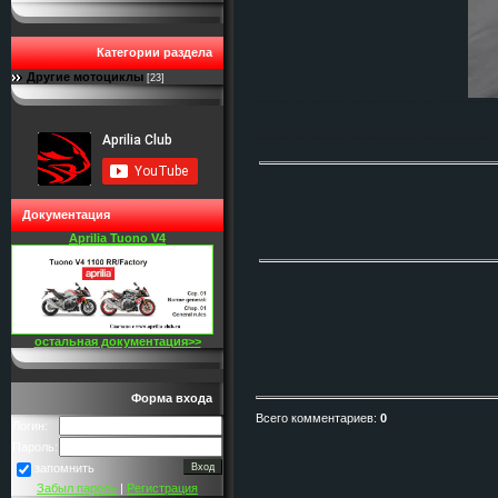
Категории раздела
Другие мотоциклы
[23]
Документация
Aprilia Tuono V4
остальная документация>>
Форма входа
Всего комментариев
:
0
Логин:
Пароль:
запомнить
Забыл пароль
|
Регистрация