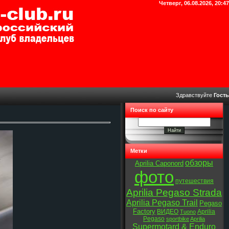
Четверг, 06.08.2026, 20:47
Здравствуйте
Гость
Поиск по сайту
Метки
обзоры
Aprilia Caponord
фото
путешествия
Aprilia Pegaso Strada
Aprilia Pegaso Trail
Pegaso
Factory
ВИДЕО
Aprilia
Tuono
Pegaso
sportbike
Aprilia
Supermotard & Enduro