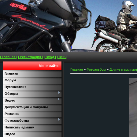
| Главная |
| Регистрация |
| Вход |
| RSS |
Меню сайта
Главная
»
Фотоальбом
»
Другие марки мо
Главная
Форум
Путешествия
Обзоры
Видео
Документация и мануалы
Ремзона
Фотоальбомы
Написать админу
Видео