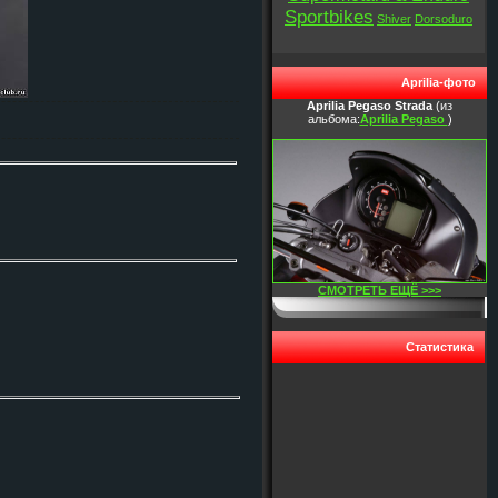
Sportbikes
Shiver
Dorsoduro
Aprilia-фото
Aprilia Pegaso Strada
(из
альбома:
Aprilia Pegaso
)
СМОТРЕТЬ ЕЩЁ >>>
Статистика