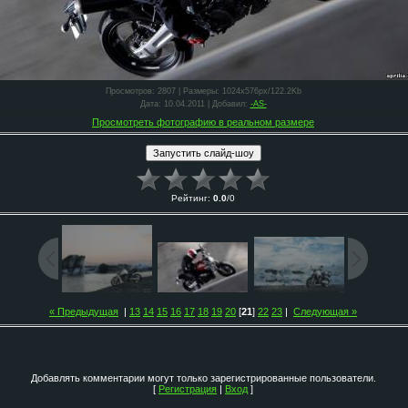
Просмотров
: 2807 |
Размеры
: 1024x576px/122.2Kb
Дата
: 10.04.2011 |
Добавил
:
-AS-
Просмотреть фотографию в реальном размере
Рейтинг
:
0.0
/
0
« Предыдущая
|
13
14
15
16
17
18
19
20
[
21
]
22
23
|
Следующая »
Добавлять комментарии могут только зарегистрированные пользователи.
[
Регистрация
|
Вход
]